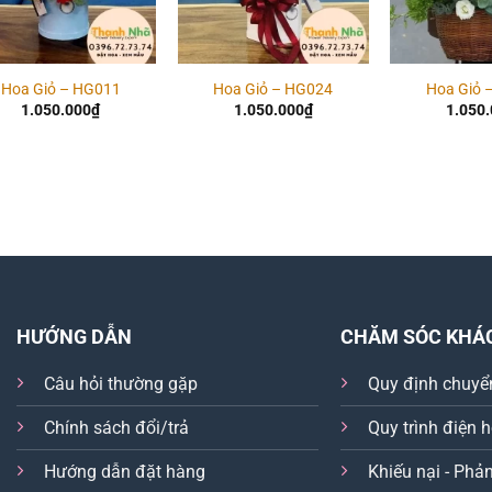
Hoa Giỏ – HG011
Hoa Giỏ – HG024
Hoa Giỏ 
1.050.000
₫
1.050.000
₫
1.050
HƯỚNG DẪN
CHĂM SÓC KHÁ
Câu hỏi thường gặp
Quy định chuyể
Chính sách đổi/trả
Quy trình điện 
Hướng dẫn đặt hàng
Khiếu nại - Phản