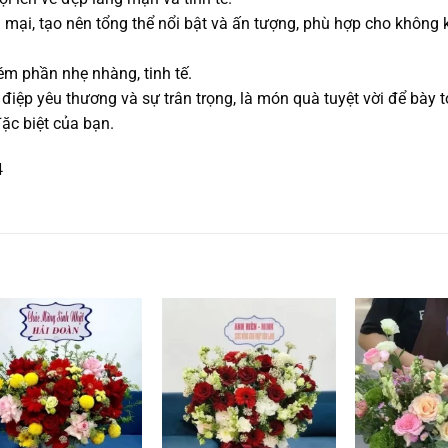
 mại, tạo nên tổng thể nổi bật và ấn tượng, phù hợp cho không 
ém phần nhẹ nhàng, tinh tế.
ệp yêu thương và sự trân trọng, là món quà tuyệt vời để bày 
ặc biệt của bạn.
4
Add to
Add to
wishlist
wishlist