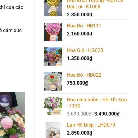
Hoa Khai Trương - Đại Cát
Đại Lợi - KT008
khí của các
2.350.000
₫
Hoa Bó - HB111
tỏ cảm xúc
2.160.000
₫
Hoa Giỏ - HG023
1.350.000
₫
Hoa Bó - HB022
750.000
₫
Hoa chia buồn - Hồi Ức Xưa
- 1130
Add to
Add to
Add t
Giá
Giá
3.690.000
₫
3.490.000
₫
wishlist
wishlist
wishlis
gốc
hiện
Lan Hồ Điệp - LHD079
là:
tại
2.850.000
₫
3.690.000₫.
là: