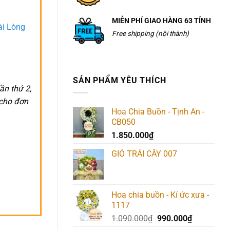
MIỄN PHÍ GIAO HÀNG 63 TỈNH
ài Lòng
Free shipping (nội thành)
SẢN PHẨM YÊU THÍCH
ần thứ 2,
 cho đơn
Hoa Chia Buồn - Tịnh An -
CB050
1.850.000
₫
GIỎ TRÁI CÂY 007
Hoa chia buồn - Kí ức xưa -
1117
Giá
Giá
1.090.000
₫
990.000
₫
gốc
hiện