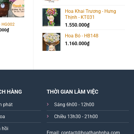
3.490.00
Hoa Khai Trương - Hưng
Thịnh - KT031
– HG002
Hoa Giỏ – HG026
Hoa Giỏ – HG034
1.550.000
₫
.000
₫
1.050.000
₫
650.000
₫
Hoa Bó - HB148
1.160.000
₫
CH HÀNG
THỜI GIAN LÀM VIỆC
n phát
Sáng 6h00 - 12h00
hoa
Chiều 13h30 - 21h00
 hồi
Email: contact@hoathanhnha.com