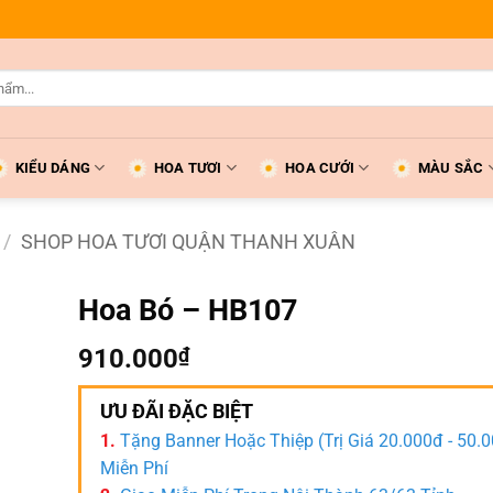
KIỂU DÁNG
HOA TƯƠI
HOA CƯỚI
MÀU SẮC
/
SHOP HOA TƯƠI QUẬN THANH XUÂN
Hoa Bó – HB107
910.000
₫
ƯU ĐÃI ĐẶC BIỆT
1.
Tặng Banner Hoặc Thiệp (Trị Giá 20.000đ - 50.
Miễn Phí