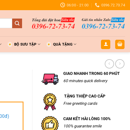
06:00 - 21:00
0396.72.73.74
BỘ SƯU TẬP
QUÀ TẶNG
GIAO NHANH TRONG 60 PHÚT
60 minutes quick delivery
TẶNG THIỆP CAO CẤP
Free greeting cards
000đ)
CAM KẾT HÀI LÒNG 100%
100% guarantee smile