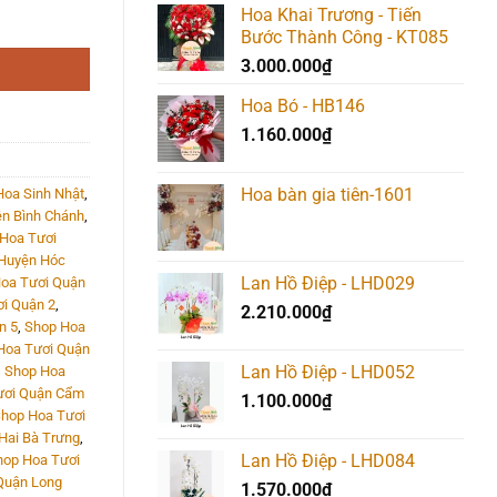
Hoa Khai Trương - Tiến
là:
tại
Bước Thành Công - KT085
1.090.000₫.
là:
3.000.000
₫
990.000₫.
Hoa Bó - HB146
1.160.000
₫
Hoa bàn gia tiên-1601
Hoa Sinh Nhật
,
n Bình Chánh
,
Hoa Tươi
 Huyện Hóc
Lan Hồ Điệp - LHD029
oa Tươi Quận
i Quận 2
,
2.210.000
₫
n 5
,
Shop Hoa
Hoa Tươi Quận
Lan Hồ Điệp - LHD052
,
Shop Hoa
ươi Quận Cẩm
1.100.000
₫
hop Hoa Tươi
Hai Bà Trưng
,
Lan Hồ Điệp - LHD084
hop Hoa Tươi
Quận Long
1.570.000
₫