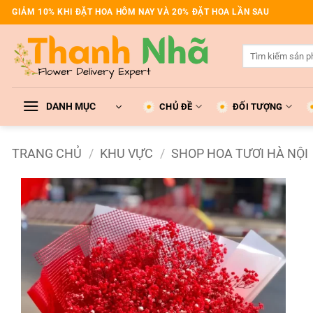
Bỏ
GIẢM 10% KHI ĐẶT HOA HÔM NAY VÀ 20% ĐẶT HOA LẦN SAU
qua
nội
Tìm
dung
kiếm:
DANH MỤC
CHỦ ĐỀ
ĐỐI TƯỢNG
TRANG CHỦ
/
KHU VỰC
/
SHOP HOA TƯƠI HÀ NỘI
Add to
wishlist