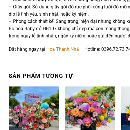
– Giấy gói: Sử dụng giấy gói đỏ rực phối cùng lưới đỏ mềm
dịp lễ tình yêu, sinh nhật, hoặc kỷ niệm.
– Phong cách thiết kế: Sang trọng, hiện đại nhưng không k
Bó hoa Baby đỏ HB107 không chỉ đẹp mà còn mang thông đi
trong ngày lễ tình nhân, ngày kỷ niệm hoặc gửi đến người đ
Đặt hàng ngay tại
Hoa Thanh Nhã
– Hotline: 0396.72.73.7
SẢN PHẨM TƯƠNG TỰ
Add to
Add to
wishlist
wishlist