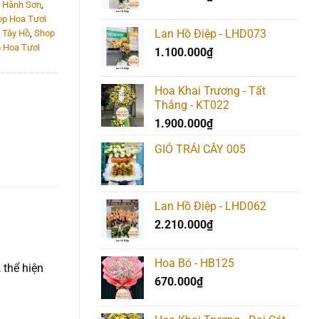
 Hành Sơn
,
p Hoa Tươi
Lan Hồ Điệp - LHD073
 Tây Hồ
,
Shop
 Hoa Tươi
1.100.000
₫
Hoa Khai Trương - Tất
Thắng - KT022
1.900.000
₫
GIỎ TRÁI CÂY 005
Lan Hồ Điệp - LHD062
2.210.000
₫
Hoa Bó - HB125
 thể hiện
670.000
₫