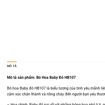
MÔ TẢ
Mô tả sản phẩm: Bó Hoa Baby Đỏ HB107
Bó hoa Baby đỏ HB107 là biểu tượng của tình yêu mãnh liệt
cảm xúc chân thành và nồng cháy đến người bạn yêu thươ
– Hoa chính: Baby đỏ rực rỡ với những bông hoa nhỏ li ti, g