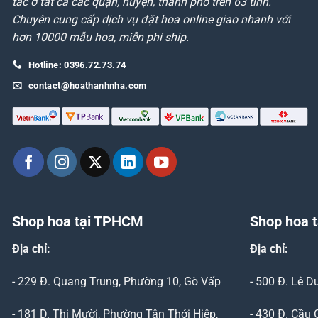
tác ở tất cả các quận, huyện, thành phố trên 63 tỉnh.
Chuyên cung cấp dịch vụ đặt hoa online giao nhanh với
hơn 10000 mẫu hoa, miễn phí ship.
Hotline: 0396.72.73.74
contact@hoathanhnha.com
Shop hoa tại TPHCM
Shop hoa t
Địa chỉ:
Địa chỉ:
- 229 Đ. Quang Trung, Phường 10, Gò Vấp
- 500 Đ. Lê 
- 181 D. Thị Mười, Phường Tân Thới Hiệp,
- 430 Đ. Cầu 