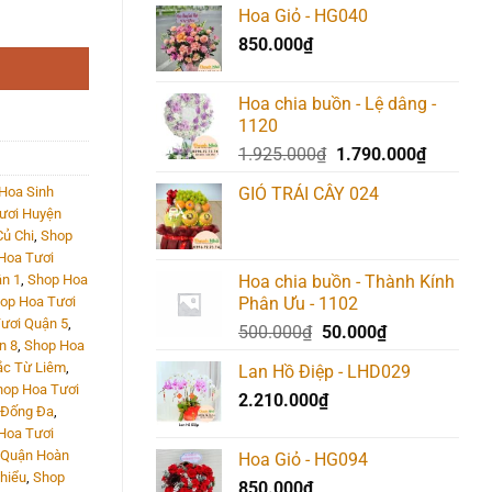
Hoa Giỏ - HG040
850.000
₫
Hoa chia buồn - Lệ dâng -
1120
Giá
Giá
1.925.000
₫
1.790.000
₫
gốc
hiện
Hoa Sinh
GIỎ TRÁI CÂY 024
là:
tại
ươi Huyện
1.925.000₫.
là:
ủ Chi
,
Shop
1.790.00
Hoa Tươi
n 1
,
Shop Hoa
Hoa chia buồn - Thành Kính
op Hoa Tươi
Phân Ưu - 1102
ươi Quận 5
,
Giá
Giá
500.000
₫
50.000
₫
n 8
,
Shop Hoa
gốc
hiện
ắc Từ Liêm
,
Lan Hồ Điệp - LHD029
là:
tại
hop Hoa Tươi
2.210.000
₫
500.000₫.
là:
 Đống Đa
,
50.000₫.
Hoa Tươi
 Quận Hoàn
Hoa Giỏ - HG094
hiểu
,
Shop
850.000
₫