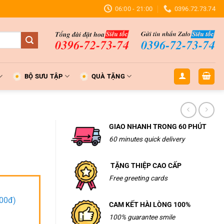
06:00 - 21:00
0396.72.73.74
BỘ SƯU TẬP
QUÀ TẶNG
GIAO NHANH TRONG 60 PHÚT
60 minutes quick delivery
TẶNG THIỆP CAO CẤP
Free greeting cards
000đ)
CAM KẾT HÀI LÒNG 100%
100% guarantee smile