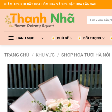
Bỏ
GIẢM 10% KHI ĐẶT HOA HÔM NAY VÀ 20% ĐẶT HOA LẦN SAU
qua
nội
Tìm
dung
kiếm:
DANH MỤC
CHỦ ĐỀ
ĐỐI TƯỢNG
TRANG CHỦ
/
KHU VỰC
/
SHOP HOA TƯƠI HÀ NỘI
Add to
wishlist