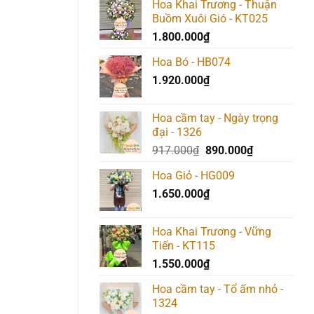
Hoa Khai Trương - Thuận
Buồm Xuôi Gió - KT025
1.800.000
₫
Hoa Bó - HB074
1.920.000
₫
Hoa cầm tay - Ngày trọng
đại - 1326
Giá
Giá
917.000
₫
890.000
₫
gốc
hiện
Hoa Giỏ - HG009
là:
tại
1.650.000
₫
917.000₫.
là:
890.000₫.
Hoa Khai Trương - Vững
Tiến - KT115
1.550.000
₫
Hoa cầm tay - Tổ ấm nhỏ -
1324