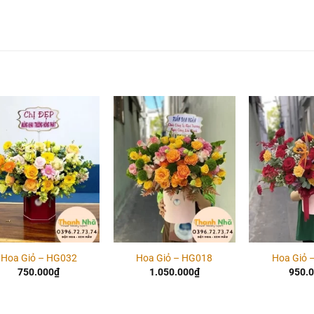
Add to
Add to
wishlist
wishlist
Hoa Giỏ – HG032
Hoa Giỏ – HG018
Hoa Giỏ 
750.000
₫
1.050.000
₫
950.