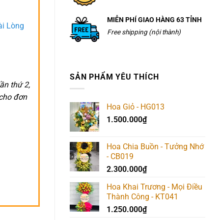
MIỄN PHÍ GIAO HÀNG 63 TỈNH
ài Lòng
Free shipping (nội thành)
SẢN PHẨM YÊU THÍCH
ần thứ 2,
 cho đơn
Hoa Giỏ - HG013
1.500.000
₫
Hoa Chia Buồn - Tưởng Nhớ
- CB019
2.300.000
₫
Hoa Khai Trương - Mọi Điều
Thành Công - KT041
1.250.000
₫