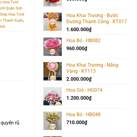
p Hoa Tươi
ươi Quận Sơn
Shop Hoa Tươi
Hoa Khai Trương - Bước
n Thanh Xuân
,
Đường Thành Công - KT017
inh
1.600.000
₫
Hoa Bó - HB082
960.000
₫
Hoa Khai Trương - Nắng
Vàng - KT113
2.000.000
₫
Hoa Giỏ - HG074
1.200.000
₫
Hoa Bó - HB048
710.000
₫
 quyến rũ.