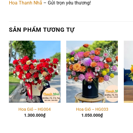
Hoa Thanh Nhã
– Gửi trọn yêu thương!
SẢN PHẨM TƯƠNG TỰ
Add to
Add to
wishlist
wishlist
Hoa Giỏ – HG004
Hoa Giỏ – HG033
1.300.000
₫
1.050.000
₫