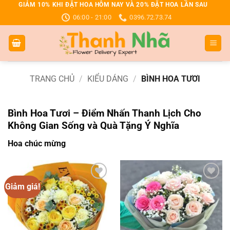
Bỏ
GIẢM 10% KHI ĐẶT HOA HÔM NAY VÀ 20% ĐẶT HOA LẦN SAU
06:00 - 21:00
0396.72.73.74
qua
nội
dung
TRANG CHỦ
/
KIỂU DÁNG
/
BÌNH HOA TƯƠI
Bình Hoa Tươi – Điểm Nhấn Thanh Lịch Cho
Không Gian Sống và Quà Tặng Ý Nghĩa
Hoa chúc mừng
Giảm giá!
Add to
Add to
wishlist
wishlist