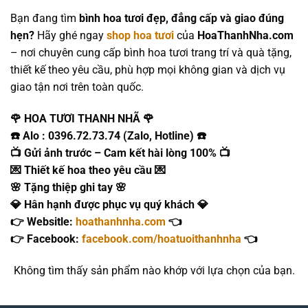
Bạn đang tìm
bình hoa tươi đẹp, đẳng cấp và giao đúng
hẹn?
Hãy ghé ngay
shop hoa tươi
của
HoaThanhNha.com
– nơi chuyên cung cấp bình hoa tươi trang trí và quà tặng,
thiết kế theo yêu cầu, phù hợp mọi không gian và dịch vụ
giao tận nơi trên toàn quốc.
🌹 HOA TƯƠI THANH NHÃ 🌹
☎️ Alo : 0396.72.73.74 (Zalo, Hotline) ☎️
📺 Gửi ảnh trước – Cam kết hài lòng 100% 📺
💌 Thiết kế hoa theo yêu cầu 💌
🌸 Tặng thiệp ghi tay 🌸
💎 Hân hạnh được phục vụ quý khách 💎
👉 Websitle:
hoathanhnha.com
👈
👉 Facebook:
facebook.com/hoatuoithanhnha
👈
Không tìm thấy sản phẩm nào khớp với lựa chọn của bạn.