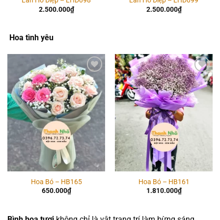
Lan Hồ Điệp – LHD098
Lan Hồ Điệp – LHD099
2.500.000
₫
2.500.000
₫
Hoa tình yêu
Add to
Add to
wishlist
wishlist
Hoa Bó – HB165
Hoa Bó – HB161
650.000
₫
1.810.000
₫
Bình hoa tươi
không chỉ là vật trang trí làm bừng sáng