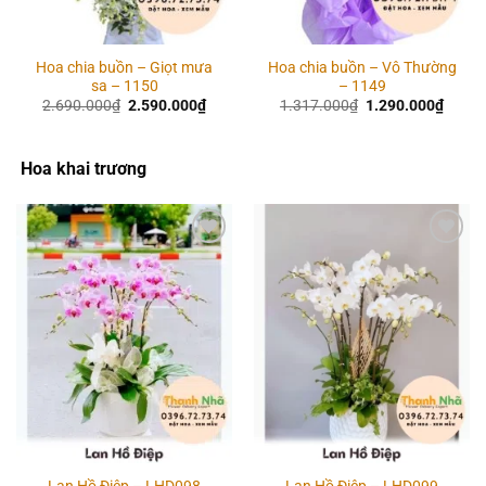
Hoa chia buồn – Giọt mưa
Hoa chia buồn – Vô Thường
sa – 1150
– 1149
Giá
Giá
Giá
Giá
2.690.000
₫
2.590.000
₫
1.317.000
₫
1.290.000
₫
gốc
hiện
gốc
hiện
là:
tại
là:
tại
2.690.000₫.
là:
1.317.000₫.
là:
2.590.000₫.
1.290
Hoa khai trương
Add to
Add to
wishlist
wishlist