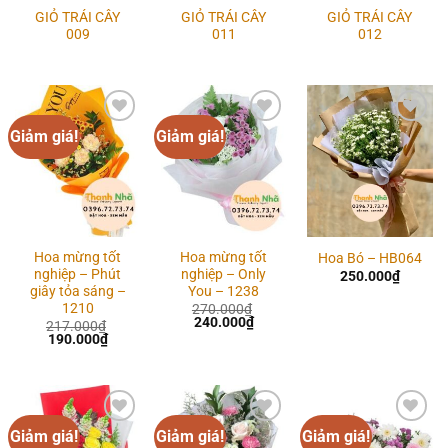
GIỎ TRÁI CÂY
GIỎ TRÁI CÂY
GIỎ TRÁI CÂY
009
011
012
Giảm giá!
Giảm giá!
Add to
Add to
Add to
wishlist
wishlist
wishlist
Hoa mừng tốt
Hoa mừng tốt
Hoa Bó – HB064
nghiệp – Phút
nghiệp – Only
250.000
₫
giây tỏa sáng –
You – 1238
1210
270.000
₫
Giá
Giá
240.000
₫
217.000
₫
gốc
hiện
Giá
Giá
190.000
₫
là:
tại
gốc
hiện
270.000₫.
là:
là:
tại
240.000₫.
217.000₫.
là:
190.000₫.
Giảm giá!
Giảm giá!
Giảm giá!
Add to
Add to
Add to