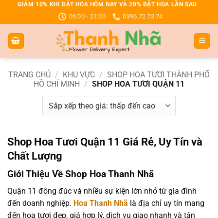
Bỏ
GIẢM 10% KHI ĐẶT HOA HÔM NAY VÀ 20% ĐẶT HOA LẦN SAU
06:00 - 21:00
0396.72.73.74
qua
nội
dung
TRANG CHỦ
/
KHU VỰC
/
SHOP HOA TƯƠI THÀNH PHỐ
HỒ CHÍ MINH
/
SHOP HOA TƯƠI QUẬN 11
Shop Hoa Tươi Quận 11 Giá Rẻ, Uy Tín và
Chất Lượng
Giới Thiệu Về Shop Hoa Thanh Nhã
Quận 11 đông đúc và nhiều sự kiện lớn nhỏ từ gia đình
đến doanh nghiệp.
Hoa Thanh Nhã
là địa chỉ uy tín mang
đến hoa tươi đẹp, giá hợp lý, dịch vụ giao nhanh và tận