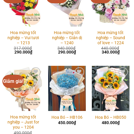
wishlist
wishlist
wishlist
Hoa mừng tốt
Hoa mừng tốt
Hoa mừng tốt
nghiệp – Vui tươi
nghiệp – Giản dị
nghiệp – Sound
– 1213
– 1240
of love – 1224
317.000
₫
340.000
₫
440.000
₫
Giá
Giá
Giá
Giá
Giá
Giá
290.000
₫
290.000
₫
340.000
₫
gốc
hiện
gốc
hiện
gốc
hiện
là:
tại
là:
tại
là:
tại
317.000₫.
là:
340.000₫.
là:
440.000₫.
là:
290.000₫.
290.000₫.
340.00
Giảm giá!
Add to
Add to
Add to
wishlist
wishlist
wishlist
Hoa mừng tốt
Hoa Bó – HB106
Hoa Bó – HB050
nghiệp – Just for
450.000
₫
480.000
₫
you – 1204
490.000
₫