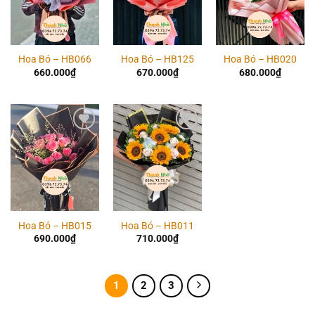
Hoa Bó – HB066
Hoa Bó – HB125
Hoa Bó – HB020
660.000
₫
670.000
₫
680.000
₫
Add to
Add to
wishlist
wishlist
Hoa Bó – HB015
Hoa Bó – HB011
690.000
₫
710.000
₫
1
2
3