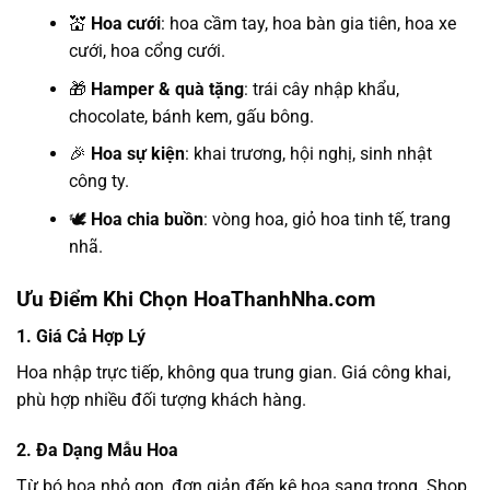
💒
Hoa cưới
: hoa cầm tay, hoa bàn gia tiên, hoa xe
cưới, hoa cổng cưới.
🎁
Hamper & quà tặng
: trái cây nhập khẩu,
chocolate, bánh kem, gấu bông.
🎉
Hoa sự kiện
: khai trương, hội nghị, sinh nhật
công ty.
🕊️
Hoa chia buồn
: vòng hoa, giỏ hoa tinh tế, trang
nhã.
Ưu Điểm Khi Chọn HoaThanhNha.com
1. Giá Cả Hợp Lý
Hoa nhập trực tiếp, không qua trung gian. Giá công khai,
phù hợp nhiều đối tượng khách hàng.
2. Đa Dạng Mẫu Hoa
Từ bó hoa nhỏ gọn, đơn giản đến kệ hoa sang trọng. Shop