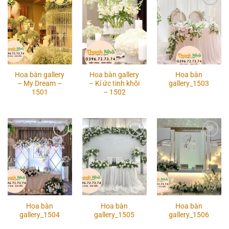
Add to
Add to
Add to
wishlist
wishlist
wishlist
Hoa bàn gallery
Hoa bàn gallery
Hoa bàn
– My Dream –
– Kí ức tinh khôi
gallery_1503
1501
– 1502
Add to
Add to
Add to
wishlist
wishlist
wishlist
Hoa bàn
Hoa bàn
Hoa bàn
gallery_1504
gallery_1505
gallery_1506