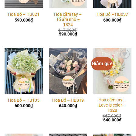
Hoa cầm tay –
Hoa Bó – HB021
Hoa Bó – HB037
Tổ ấm nhỏ –
590.000
₫
600.000
₫
1324
617.000
₫
Giá
Giá
590.000
₫
gốc
hiện
là:
tại
617.000₫.
là:
590.000₫.
Giảm giá!
Add to
Add to
Add to
wishlist
wishlist
wishlist
Hoa cầm tay –
Hoa Bó – HB105
Hoa Bó – HB019
Love is color –
600.000
₫
640.000
₫
1328
667.000
₫
Giá
Giá
640.000
₫
gốc
hiện
là:
tại
667.000₫.
là:
640.00