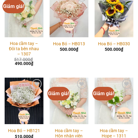
Giảm giá!
Add to
Add to
Add to
wishlist
wishlist
wishlist
Hoa cầm tay –
Hoa Bó – HB013
Hoa Bó – HB030
Đôi ta bên nhau
500.000
₫
500.000
₫
– 1307
517.000
₫
Giá
Giá
490.000
₫
gốc
hiện
là:
tại
517.000₫.
là:
490.000₫.
Giảm giá!
Giảm giá!
Add to
Add to
Add to
wishlist
wishlist
wishlist
Hoa cầm tay –
Hoa cầm tay –
Hoa Bó – HB121
Hôn nhân viên
Hope – 1311
510.000
₫