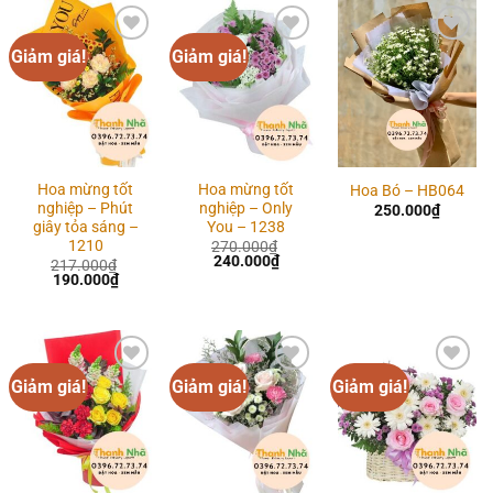
Giảm giá!
Giảm giá!
Add to
Add to
Add to
wishlist
wishlist
wishlist
Hoa mừng tốt
Hoa mừng tốt
Hoa Bó – HB064
nghiệp – Phút
nghiệp – Only
250.000
₫
giây tỏa sáng –
You – 1238
1210
270.000
₫
Giá
Giá
240.000
₫
217.000
₫
gốc
hiện
Giá
Giá
190.000
₫
là:
tại
gốc
hiện
270.000₫.
là:
là:
tại
240.000₫.
217.000₫.
là:
190.000₫.
Giảm giá!
Giảm giá!
Giảm giá!
Add to
Add to
Add to
wishlist
wishlist
wishlist