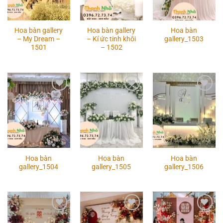
Hoa bàn gallery
Hoa bàn gallery
Hoa bàn
– My Dream –
– Kí ức tinh khôi
gallery_1503
1501
– 1502
Add to
Add to
Add to
wishlist
wishlist
wishlist
Hoa bàn
Hoa bàn
Hoa bàn
gallery_1504
gallery_1505
gallery_1506
Add to
Add to
Add to