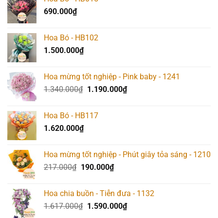
690.000
₫
Hoa Bó - HB102
1.500.000
₫
Hoa mừng tốt nghiệp - Pink baby - 1241
Giá
Giá
1.340.000
₫
1.190.000
₫
gốc
hiện
là:
tại
Hoa Bó - HB117
1.340.000₫.
là:
1.620.000
₫
1.190.000₫.
Hoa mừng tốt nghiệp - Phút giây tỏa sáng - 1210
Giá
Giá
217.000
₫
190.000
₫
gốc
hiện
là:
tại
Hoa chia buồn - Tiễn đưa - 1132
217.000₫.
là:
Giá
Giá
1.617.000
₫
1.590.000
₫
190.000₫.
gốc
hiện