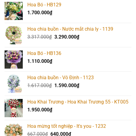
là:
tại
Hoa Bó - HB129
817.000₫.
là:
1.700.000
₫
790.000₫.
Hoa chia buồn - Nước mắt chia ly - 1139
Giá
Giá
3.317.000
₫
3.290.000
₫
gốc
hiện
là:
tại
Hoa Bó - HB136
3.317.000₫.
là:
1.110.000
₫
3.290.000₫.
Hoa chia buồn - Vô Định - 1123
Giá
Giá
1.617.000
₫
1.590.000
₫
gốc
hiện
là:
tại
Hoa Khai Trương - Hoa Khai Trương 55 - KT005
1.617.000₫.
là:
1.950.000
₫
1.590.000₫.
Hoa mừng tốt nghiệp - It's you - 1232
Giá
Giá
667.000
₫
640.000
₫