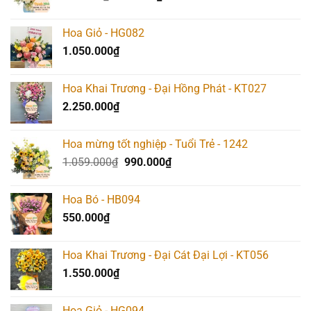
gốc
hiện
là:
tại
Hoa Giỏ - HG082
667.000₫.
là:
1.050.000
₫
640.000₫.
Hoa Khai Trương - Đại Hồng Phát - KT027
2.250.000
₫
Hoa mừng tốt nghiệp - Tuổi Trẻ - 1242
Giá
Giá
1.059.000
₫
990.000
₫
gốc
hiện
là:
tại
Hoa Bó - HB094
1.059.000₫.
là:
550.000
₫
990.000₫.
Hoa Khai Trương - Đại Cát Đại Lợi - KT056
1.550.000
₫
Hoa Giỏ - HG094