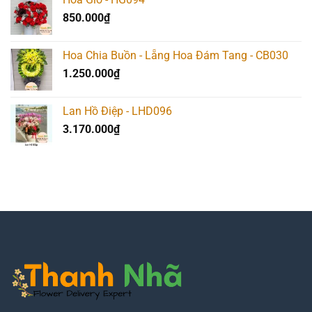
850.000
₫
Hoa Chia Buồn - Lẵng Hoa Đám Tang - CB030
1.250.000
₫
Lan Hồ Điệp - LHD096
3.170.000
₫