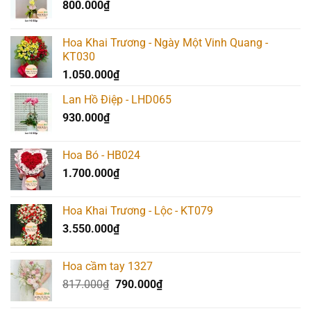
800.000
₫
Hoa Khai Trương - Ngày Một Vinh Quang -
KT030
1.050.000
₫
Lan Hồ Điệp - LHD065
930.000
₫
Hoa Bó - HB024
1.700.000
₫
Hoa Khai Trương - Lộc - KT079
3.550.000
₫
Hoa cầm tay 1327
Giá
Giá
817.000
₫
790.000
₫
gốc
hiện