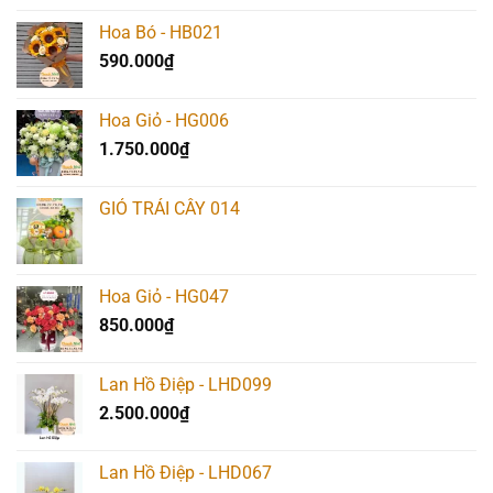
là:
tại
Hoa Bó - HB021
1.617.000₫.
là:
590.000
₫
1.590.000₫.
Hoa Giỏ - HG006
1.750.000
₫
GIỎ TRÁI CÂY 014
Hoa Giỏ - HG047
850.000
₫
Lan Hồ Điệp - LHD099
2.500.000
₫
Lan Hồ Điệp - LHD067