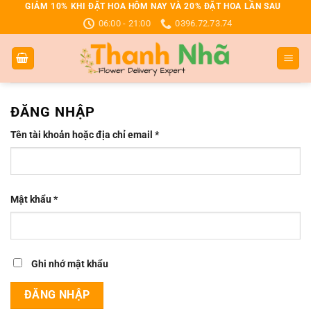
Bỏ
GIẢM 10% KHI ĐẶT HOA HÔM NAY VÀ 20% ĐẶT HOA LẦN SAU
06:00 - 21:00
0396.72.73.74
qua
nội
dung
ĐĂNG NHẬP
Bắt
Tên tài khoản hoặc địa chỉ email
*
buộc
Bắt
Mật khẩu
*
buộc
Ghi nhớ mật khẩu
ĐĂNG NHẬP