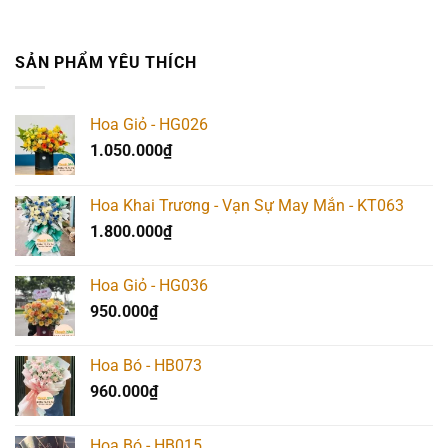
SẢN PHẨM YÊU THÍCH
Hoa Giỏ - HG026
1.050.000
₫
Hoa Khai Trương - Vạn Sự May Mắn - KT063
1.800.000
₫
Hoa Giỏ - HG036
950.000
₫
Hoa Bó - HB073
960.000
₫
Hoa Bó - HB015