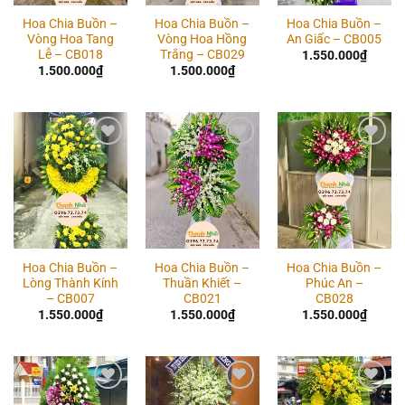
Hoa Chia Buồn –
Hoa Chia Buồn –
Hoa Chia Buồn –
Vòng Hoa Tang
Vòng Hoa Hồng
An Giấc – CB005
Lễ – CB018
Trắng – CB029
1.550.000
₫
1.500.000
₫
1.500.000
₫
Add to
Add to
Add to
wishlist
wishlist
wishlist
Hoa Chia Buồn –
Hoa Chia Buồn –
Hoa Chia Buồn –
Lòng Thành Kính
Thuần Khiết –
Phúc An –
– CB007
CB021
CB028
1.550.000
₫
1.550.000
₫
1.550.000
₫
Add to
Add to
Add to