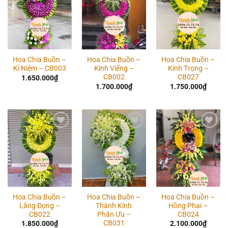
wishlist
wishlist
wishlist
Hoa Chia Buồn –
Hoa Chia Buồn –
Hoa Chia Buồn –
Kỉ Niệm – CB003
Kính Viếng –
Kính Trọng –
CB002
CB027
1.650.000
₫
1.700.000
₫
1.750.000
₫
Add to
Add to
Add to
wishlist
wishlist
wishlist
Hoa Chia Buồn –
Hoa Chia Buồn –
Hoa Chia Buồn –
Lắng Đọng –
Thành Kính
Hồng Phai –
CB022
Phân Ưu –
CB024
CB031
1.850.000
₫
2.100.000
₫