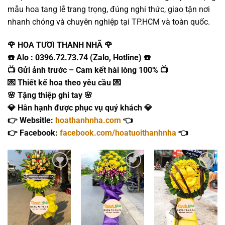
mẫu hoa tang lễ trang trọng, đúng nghi thức, giao tận nơi
nhanh chóng và chuyên nghiệp tại TP.HCM và toàn quốc.
🌹 HOA TƯƠI THANH NHÃ 🌹
☎️ Alo : 0396.72.73.74 (Zalo, Hotline) ☎️
📺 Gửi ảnh trước – Cam kết hài lòng 100% 📺
💌 Thiết kế hoa theo yêu cầu 💌
🌸 Tặng thiệp ghi tay 🌸
💎 Hân hạnh được phục vụ quý khách 💎
👉 Websitle:
hoathanhnha.com
👈
👉 Facebook:
facebook.com/hoatuoithanhnha
👈
Add to
Add to
Add to
wishlist
wishlist
wishlist