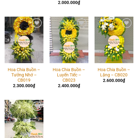
2.000.000
₫
Add to
Add to
Add to
wishlist
wishlist
wishlist
Hoa Chia Buồn –
Hoa Chia Buồn –
Hoa Chia Buồn –
Tưởng Nhớ –
Luyến Tiếc –
Lặng – CB020
CB019
CB023
2.600.000
₫
2.300.000
₫
2.400.000
₫
Add to
wishlist