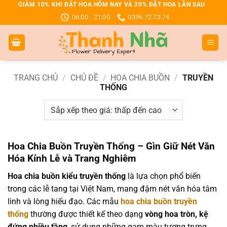
Bỏ
GIẢM 10% KHI ĐẶT HOA HÔM NAY VÀ 20% ĐẶT HOA LẦN SAU
06:00 - 21:00
0396.72.73.74
qua
nội
dung
TRANG CHỦ
/
CHỦ ĐỀ
/
HOA CHIA BUỒN
/
TRUYỀN
THỐNG
Hoa Chia Buồn Truyền Thống – Gìn Giữ Nét Văn
Hóa Kính Lễ và Trang Nghiêm
Hoa chia buồn kiểu truyền thống
là lựa chọn phổ biến
trong các lễ tang tại Việt Nam, mang đậm nét văn hóa tâm
linh và lòng hiếu đạo. Các mẫu
hoa chia buồn truyền
thống
thường được thiết kế theo dạng
vòng hoa tròn, kệ
đứng nhiều tầng
, sử dụng những gam màu tượng trưng