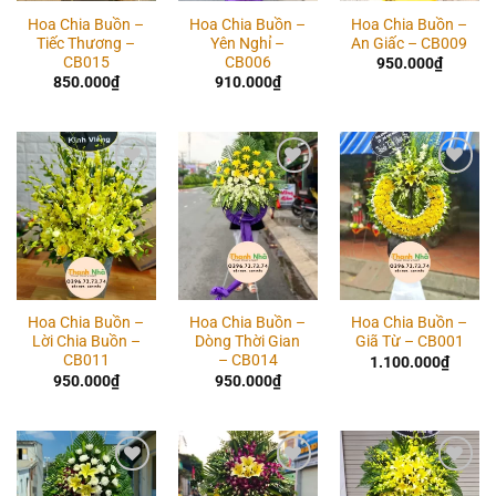
Hoa Chia Buồn –
Hoa Chia Buồn –
Hoa Chia Buồn –
Tiếc Thương –
Yên Nghỉ –
An Giấc – CB009
CB015
CB006
950.000
₫
850.000
₫
910.000
₫
Add to
Add to
Add to
wishlist
wishlist
wishlist
Hoa Chia Buồn –
Hoa Chia Buồn –
Hoa Chia Buồn –
Lời Chia Buồn –
Dòng Thời Gian
Giã Từ – CB001
CB011
– CB014
1.100.000
₫
950.000
₫
950.000
₫
Add to
Add to
Add to