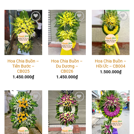
Add to
Add to
Add to
wishlist
wishlist
wishlist
Hoa Chia Buồn –
Hoa Chia Buồn –
Hoa Chia Buồn –
Tiễn Bước –
Du Dương –
Hồi Ức – CB004
CB025
CB026
1.500.000
₫
1.450.000
₫
1.450.000
₫
Add to
Add to
Add to
wishlist
wishlist
wishlist