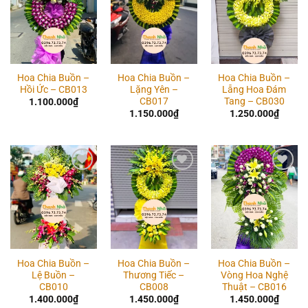
wishlist
wishlist
wishlist
Hoa Chia Buồn –
Hoa Chia Buồn –
Hoa Chia Buồn –
Hồi Ức – CB013
Lặng Yên –
Lẵng Hoa Đám
CB017
Tang – CB030
1.100.000
₫
1.150.000
₫
1.250.000
₫
Add to
Add to
Add to
wishlist
wishlist
wishlist
Hoa Chia Buồn –
Hoa Chia Buồn –
Hoa Chia Buồn –
Lệ Buồn –
Thương Tiếc –
Vòng Hoa Nghệ
CB010
CB008
Thuật – CB016
1.400.000
₫
1.450.000
₫
1.450.000
₫