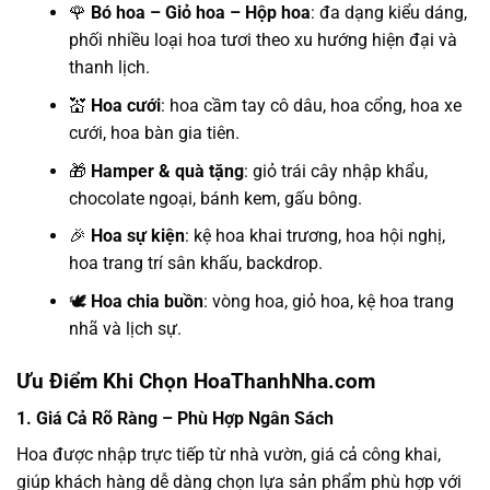
🌹
Bó hoa – Giỏ hoa – Hộp hoa
: đa dạng kiểu dáng,
phối nhiều loại hoa tươi theo xu hướng hiện đại và
thanh lịch.
💒
Hoa cưới
: hoa cầm tay cô dâu, hoa cổng, hoa xe
cưới, hoa bàn gia tiên.
🎁
Hamper & quà tặng
: giỏ trái cây nhập khẩu,
chocolate ngoại, bánh kem, gấu bông.
🎉
Hoa sự kiện
: kệ hoa khai trương, hoa hội nghị,
hoa trang trí sân khấu, backdrop.
🕊️
Hoa chia buồn
: vòng hoa, giỏ hoa, kệ hoa trang
nhã và lịch sự.
Ưu Điểm Khi Chọn HoaThanhNha.com
1. Giá Cả Rõ Ràng – Phù Hợp Ngân Sách
Hoa được nhập trực tiếp từ nhà vườn, giá cả công khai,
giúp khách hàng dễ dàng chọn lựa sản phẩm phù hợp với