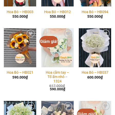
Hoa Bó – HB003
Hoa Bó – HB012
Hoa Bó – HB094
550.000
₫
550.000
₫
550.000
₫
Giảm giá!
Add to
Add to
Add to
wishlist
wishlist
wishlist
Hoa cầm tay –
Hoa Bó – HB021
Hoa Bó – HB037
Tổ ấm nhỏ –
590.000
₫
600.000
₫
1324
617.000
₫
Giá
Giá
590.000
₫
gốc
hiện
là:
tại
617.000₫.
là:
590.000₫.
Giảm giá!
Add to
Add to
Add to