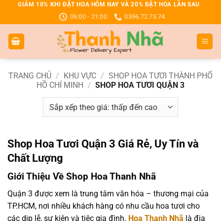
Bỏ
GIẢM 10% KHI ĐẶT HOA HÔM NAY VÀ 20% ĐẶT HOA LẦN SAU
06:00 - 21:00
0396.72.73.74
qua
nội
dung
TRANG CHỦ
/
KHU VỰC
/
SHOP HOA TƯƠI THÀNH PHỐ
HỒ CHÍ MINH
/
SHOP HOA TƯƠI QUẬN 3
Shop Hoa Tươi Quận 3 Giá Rẻ, Uy Tín và
Chất Lượng
Giới Thiệu Về Shop Hoa Thanh Nhã
Quận 3 được xem là trung tâm văn hóa – thương mại của
TP.HCM, nơi nhiều khách hàng có nhu cầu hoa tươi cho
các dịp lễ, sự kiện và tiệc gia đình.
Hoa Thanh Nhã
là địa