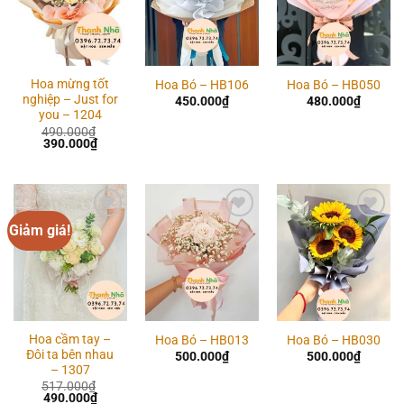
Hoa mừng tốt
Hoa Bó – HB106
Hoa Bó – HB050
nghiệp – Just for
450.000
₫
480.000
₫
you – 1204
490.000
₫
Giá
Giá
390.000
₫
gốc
hiện
là:
tại
490.000₫.
là:
390.000₫.
Giảm giá!
Add to
Add to
Add to
wishlist
wishlist
wishlist
Hoa cầm tay –
Hoa Bó – HB013
Hoa Bó – HB030
Đôi ta bên nhau
500.000
₫
500.000
₫
– 1307
517.000
₫
Giá
Giá
490.000
₫