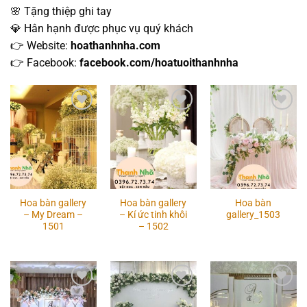
🌸 Tặng thiệp ghi tay
💎 Hân hạnh được phục vụ quý khách
👉 Website:
hoathanhnha.com
👉 Facebook:
facebook.com/hoatuoithanhnha
Add to
Add to
Add to
wishlist
wishlist
wishlist
Hoa bàn gallery
Hoa bàn gallery
Hoa bàn
– My Dream –
– Kí ức tinh khôi
gallery_1503
1501
– 1502
Add to
Add to
Add to
wishlist
wishlist
wishlist