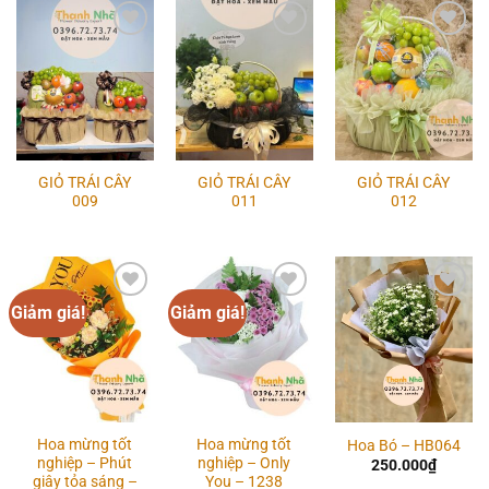
Add to
Add to
Add to
wishlist
wishlist
wishlist
GIỎ TRÁI CÂY
GIỎ TRÁI CÂY
GIỎ TRÁI CÂY
009
011
012
Giảm giá!
Giảm giá!
Add to
Add to
Add to
wishlist
wishlist
wishlist
Hoa mừng tốt
Hoa mừng tốt
Hoa Bó – HB064
nghiệp – Phút
nghiệp – Only
250.000
₫
giây tỏa sáng –
You – 1238