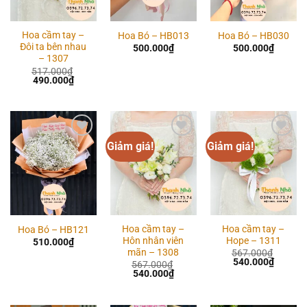
Hoa cầm tay –
Hoa Bó – HB013
Hoa Bó – HB030
Đôi ta bên nhau
500.000
₫
500.000
₫
– 1307
517.000
₫
Giá
Giá
490.000
₫
gốc
hiện
là:
tại
517.000₫.
là:
490.000₫.
Giảm giá!
Giảm giá!
Add to
Add to
Add to
wishlist
wishlist
wishlist
Hoa cầm tay –
Hoa cầm tay –
Hoa Bó – HB121
Hôn nhân viên
Hope – 1311
510.000
₫
mãn – 1308
567.000
₫
Giá
Giá
540.000
₫
567.000
₫
gốc
hiện
Giá
Giá
540.000
₫
là:
tại
gốc
hiện
567.000₫.
là:
là:
tại
540.00
567.000₫.
là: