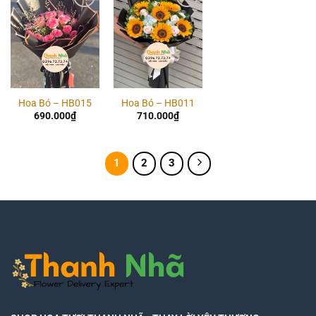
Add to
Add to
wishlist
wishlist
Hoa Bó – HB015
Hoa Bó – HB011
690.000
₫
710.000
₫
1
2
3