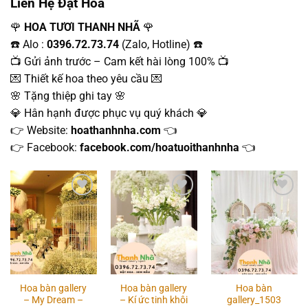
Liên Hệ Đặt Hoa
🌹
HOA TƯƠI THANH NHÃ
🌹
☎️ Alo :
0396.72.73.74
(Zalo, Hotline) ☎️
📺 Gửi ảnh trước – Cam kết hài lòng 100% 📺
💌 Thiết kế hoa theo yêu cầu 💌
🌸 Tặng thiệp ghi tay 🌸
💎 Hân hạnh được phục vụ quý khách 💎
👉 Website:
hoathanhnha.com
👈
👉 Facebook:
facebook.com/hoatuoithanhnha
👈
Add to
Add to
Add to
wishlist
wishlist
wishlist
Hoa bàn gallery
Hoa bàn gallery
Hoa bàn
– My Dream –
– Kí ức tinh khôi
gallery_1503