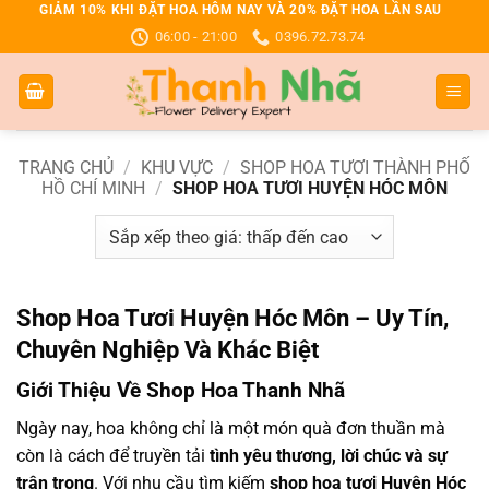
Bỏ
GIẢM 10% KHI ĐẶT HOA HÔM NAY VÀ 20% ĐẶT HOA LẦN SAU
06:00 - 21:00
0396.72.73.74
qua
nội
dung
TRANG CHỦ
/
KHU VỰC
/
SHOP HOA TƯƠI THÀNH PHỐ
HỒ CHÍ MINH
/
SHOP HOA TƯƠI HUYỆN HÓC MÔN
Shop Hoa Tươi Huyện Hóc Môn – Uy Tín,
Chuyên Nghiệp Và Khác Biệt
Giới Thiệu Về Shop Hoa Thanh Nhã
Ngày nay, hoa không chỉ là một món quà đơn thuần mà
còn là cách để truyền tải
tình yêu thương, lời chúc và sự
trân trọng
. Với nhu cầu tìm kiếm
shop hoa tươi Huyện Hóc