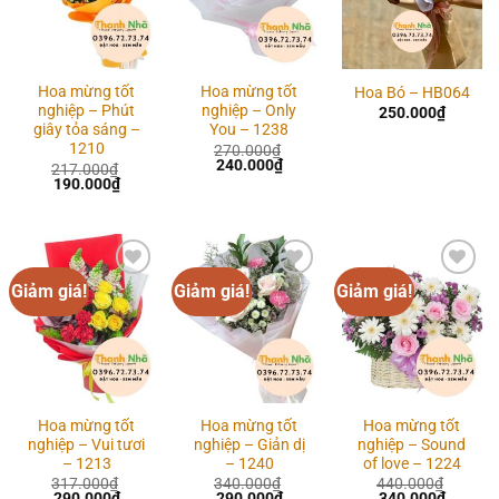
Hoa mừng tốt
Hoa mừng tốt
Hoa Bó – HB064
nghiệp – Phút
nghiệp – Only
250.000
₫
giây tỏa sáng –
You – 1238
1210
270.000
₫
Giá
Giá
240.000
₫
217.000
₫
gốc
hiện
Giá
Giá
190.000
₫
là:
tại
gốc
hiện
270.000₫.
là:
là:
tại
240.000₫.
217.000₫.
là:
190.000₫.
Giảm giá!
Giảm giá!
Giảm giá!
Add to
Add to
Add to
wishlist
wishlist
wishlist
Hoa mừng tốt
Hoa mừng tốt
Hoa mừng tốt
nghiệp – Vui tươi
nghiệp – Giản dị
nghiệp – Sound
– 1213
– 1240
of love – 1224
317.000
₫
340.000
₫
440.000
₫
Giá
Giá
Giá
Giá
Giá
Giá
290.000
₫
290.000
₫
340.000
₫