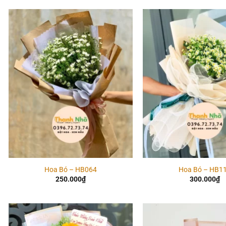
Add to
wishlist
Hoa Bó – HB064
Hoa Bó – HB1
250.000
₫
300.000
₫