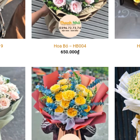
19
Hoa Bó – HB004
H
650.000
₫
Add to
Add to
wishlist
wishlist