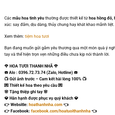
Các
mẫu hoa tình yêu
thường được thiết kế từ
hoa hồng đỏ, 
xúc: say đắm, dịu dàng, thủy chung hay khát khao mãnh liệt. 
Xem thêm:
tiệm hoa tươi
Bạn đang muốn gửi gắm yêu thương qua một món quà ý ng
tay và thể hiện trọn vẹn những điều chưa kịp nói thành lời.
🌹 HOA TƯƠI THANH NHÃ 🌹
☎️ Alo : 0396.72.73.74 (Zalo, Hotline) ☎️
📺 Gửi ảnh trước – Cam kết hài lòng 100% 📺
💌 Thiết kế hoa theo yêu cầu 💌
🌸 Tặng thiệp ghi tay 🌸
💎 Hân hạnh được phục vụ quý khách 💎
👉 Websitle:
hoathanhnha.com
👈
👉 Facebook:
facebook.com/hoatuoithanhnha
👈