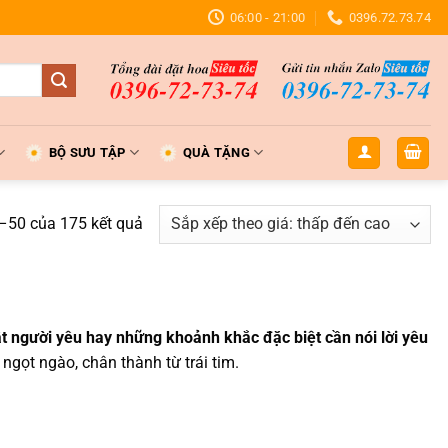
06:00 - 21:00
0396.72.73.74
BỘ SƯU TẬP
QUÀ TẶNG
Đã
1–50 của 175 kết quả
sắp
xếp
theo
giá:
ật người yêu
hay những khoảnh khắc đặc biệt cần nói lời yêu
thấp
 ngọt ngào, chân thành từ trái tim.
đến
cao