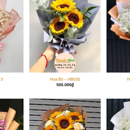
Add to
Add to
wishlist
wishlist
13
Hoa Bó – HB030
H
500.000
₫
Add to
Add to
wishlist
wishlist