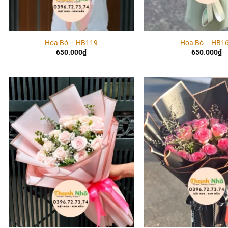
Hoa Bó – HB119
Hoa Bó – HB1
650.000
₫
650.000
₫
Add to
wishlist