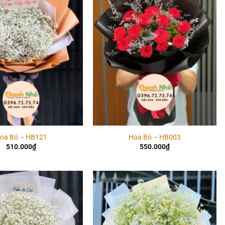
Add to
Add to
wishlist
wishlist
oa Bó – HB121
Hoa Bó – HB003
510.000
₫
550.000
₫
Add to
Add to
wishlist
wishlist