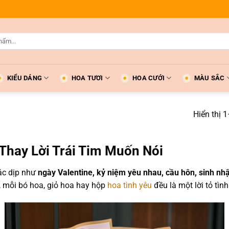
KIỂU DÁNG
HOA TƯƠI
HOA CƯỚI
MÀU SẮC
Hiển thị 
Thay Lời Trái Tim Muốn Nói
ác dịp như
ngày Valentine, kỷ niệm yêu nhau, cầu hôn, sinh nh
g, mỗi bó hoa, giỏ hoa hay hộp
hoa tình yêu
đều là một lời tỏ tình