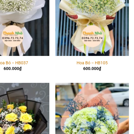
oa Bó – HB037
Hoa Bó – HB105
600.000
₫
600.000
₫
Add to
Add to
wishlist
wishlist