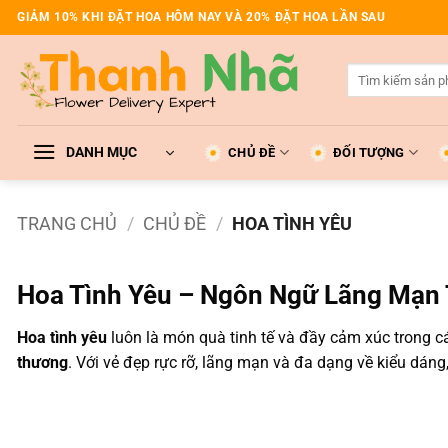
Bỏ
GIẢM 10% KHI ĐẶT HOA HÔM NAY VÀ 20% ĐẶT HOA LẦN SAU
qua
nội
Tìm
dung
kiếm:
DANH MỤC
CHỦ ĐỀ
ĐỐI TƯỢNG
TRANG CHỦ
/
CHỦ ĐỀ
/
HOA TÌNH YÊU
Hoa Tình Yêu – Ngôn Ngữ Lãng Mạn 
Hoa tình yêu
luôn là món quà tinh tế và đầy cảm xúc trong c
thương
. Với vẻ đẹp rực rỡ, lãng mạn và đa dạng về kiểu dán