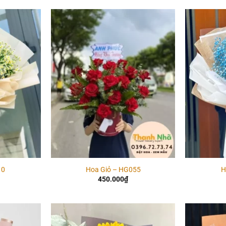
Add to
Add to
wishlist
wishlist
10
Hoa Giỏ – HG055
H
450.000
₫