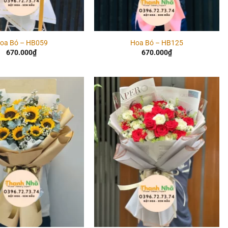
oa Bó – HB059
Hoa Bó – HB125
670.000
₫
670.000
₫
Add to
Add to
wishlist
wishlist