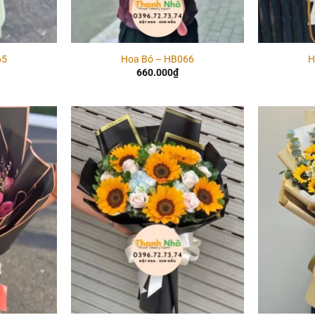
65
Hoa Bó – HB066
H
660.000
₫
Add to
Add to
wishlist
wishlist