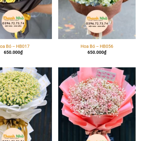
oa Bó – HB017
Hoa Bó – HB056
650.000
₫
650.000
₫
Add to
Add to
wishlist
wishlist