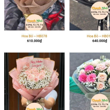
Hoa Bó – HB078
Hoa Bó – HB0
610.000
₫
640.000
₫
Add to
wishlist