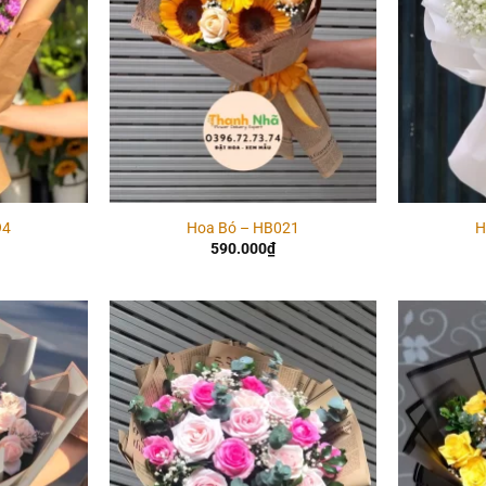
94
Hoa Bó – HB021
H
590.000
₫
Add to
Add to
wishlist
wishlist