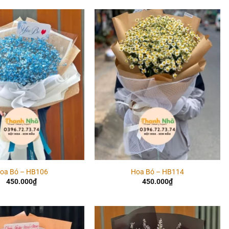
Add to
Add to
wishlist
wishlist
oa Bó – HB106
Hoa Bó – HB114
450.000
₫
450.000
₫