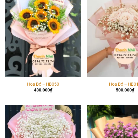
Add to
wishlist
Hoa Bó – HB050
Hoa Bó – HB0
480.000
₫
500.000
₫
Add to
wishlist