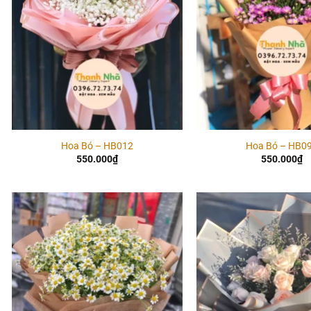
Hoa Bó – HB012
Hoa Bó – HB0
550.000
₫
550.000
₫
Add to
wishlist