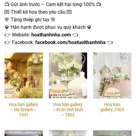
📺 Gửi ảnh trước – Cam kết hài lòng 100% 📺
💌 Thiết kế hoa theo yêu cầu 💌
🌸 Tặng thiệp ghi tay 🌸
💎 Hân hạnh được phục vụ quý khách 💎
👉 Website:
hoathanhnha.com
👈
👉 Facebook:
facebook.com/hoatuoithanhnha
👈
Add to
Add to
Add to
wishlist
wishlist
wishlist
Hoa bàn gallery
Hoa bàn gallery
Hoa bàn
– My Dream –
– Kí ức tinh khôi
gallery_1503
1501
– 1502