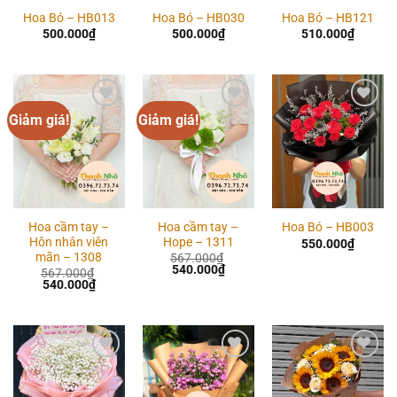
Hoa Bó – HB013
Hoa Bó – HB030
Hoa Bó – HB121
500.000
₫
500.000
₫
510.000
₫
Giảm giá!
Giảm giá!
Add to
Add to
Add to
wishlist
wishlist
wishlist
Hoa cầm tay –
Hoa cầm tay –
Hoa Bó – HB003
Hôn nhân viên
Hope – 1311
550.000
₫
mãn – 1308
567.000
₫
Giá
Giá
540.000
₫
567.000
₫
gốc
hiện
Giá
Giá
540.000
₫
là:
tại
gốc
hiện
567.000₫.
là:
là:
tại
540.000₫.
567.000₫.
là:
540.000₫.
Add to
Add to
Add to
wishlist
wishlist
wishlist