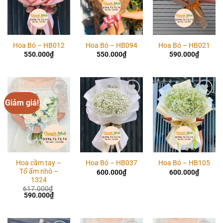
Hoa Bó – HB012
Hoa Bó – HB094
Hoa Bó – HB021
550.000
₫
550.000
₫
590.000
₫
Giảm giá!
Add to
Add to
Add to
wishlist
wishlist
wishlist
Hoa cầm tay –
Hoa Bó – HB037
Hoa Bó – HB105
Tổ ấm nhỏ –
600.000
₫
600.000
₫
1324
617.000
₫
Giá
Giá
590.000
₫
gốc
hiện
là:
tại
617.000₫.
là:
590.000₫.