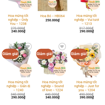
Hoa mừng tốt
Hoa mừng tốt
Hoa Bó – HB064
nghiệp – Only
nghiệp – Vui tươi
250.000
₫
You – 1238
– 1213
270.000
₫
317.000
₫
Giá
Giá
Giá
Giá
240.000
₫
290.000
₫
gốc
hiện
gốc
hiện
là:
tại
là:
tại
270.000₫.
là:
317.000₫.
là:
240.000₫.
290.00
Giảm giá!
Giảm giá!
Giảm giá!
Add to
Add to
Add to
wishlist
wishlist
wishlist
Hoa mừng tốt
Hoa mừng tốt
Hoa mừng tốt
nghiệp – Giản dị
nghiệp – Sound
nghiệp – Just for
– 1240
of love – 1224
you – 1204
340.000
₫
440.000
₫
490.000
₫
Giá
Giá
Giá
Giá
Giá
Giá
290.000
₫
340.000
₫
390.000
₫
gốc
hiện
gốc
hiện
gốc
hiện
là:
tại
là:
tại
là:
tại