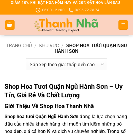
Bỏ
GIẢM 10% KHI ĐẶT HOA HÔM NAY VÀ 20% ĐẶT HOA LẦN SAU
06:00 - 21:00
0396.72.73.74
qua
nội
dung
TRANG CHỦ
/
KHU VỰC
/
SHOP HOA TƯƠI QUẬN NGŨ
HÀNH SƠN
Shop Hoa Tươi Quận Ngũ Hành Sơn – Uy
Tín, Giá Rẻ Và Chất Lượng
Giới Thiệu Về Shop Hoa Thanh Nhã
Shop hoa tươi Quận Ngũ Hành Sơn
đang là lựa chọn hàng
đầu của nhiều khách hàng khi muốn tìm kiếm những bó
hoa đẹp, giá cả hợp lý và dịch vụ chuyên nghiệp. Trong số