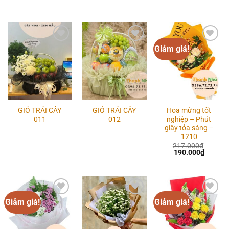
Giảm giá!
Add to
Add to
Add to
wishlist
wishlist
wishlist
GIỎ TRÁI CÂY
GIỎ TRÁI CÂY
Hoa mừng tốt
011
012
nghiệp – Phút
giây tỏa sáng –
1210
217.000
₫
Giá
Giá
190.000
₫
gốc
hiện
là:
tại
217.000₫.
là:
190.00
Giảm giá!
Giảm giá!
Add to
Add to
Add to
wishlist
wishlist
wishlist