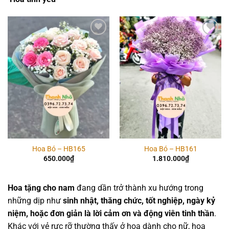
Add to
Add to
wishlist
wishlist
Hoa Bó – HB165
Hoa Bó – HB161
650.000
₫
1.810.000
₫
Hoa tặng cho nam
đang dần trở thành xu hướng trong
những dịp như
sinh nhật, thăng chức, tốt nghiệp, ngày kỷ
niệm, hoặc đơn giản là lời cảm ơn và động viên tinh thần
.
Khác với vẻ rực rỡ thường thấy ở hoa dành cho nữ, hoa