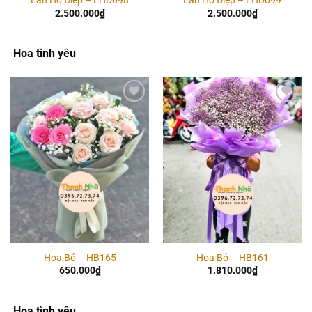
Lan Hồ Điệp – LHD098
Lan Hồ Điệp – LHD099
2.500.000
₫
2.500.000
₫
Hoa tình yêu
Add to
Add to
wishlist
wishlist
Hoa Bó – HB165
Hoa Bó – HB161
650.000
₫
1.810.000
₫
Hoa tình yêu