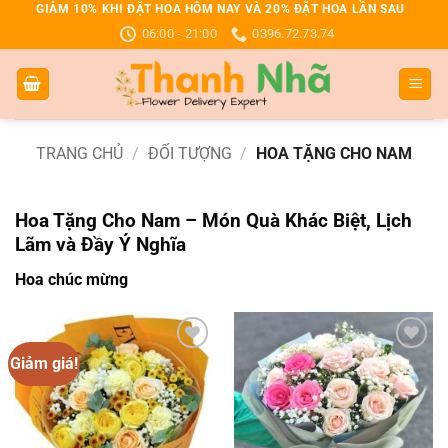
Bỏ
GIẢM 10% KHI ĐẶT HOA HÔM NAY VÀ 20% ĐẶT HOA LẦN SAU
06:00 - 21:00
0396.72.73.74
qua
nội
dung
TRANG CHỦ
/
ĐỐI TƯỢNG
/
HOA TẶNG CHO NAM
Hoa Tặng Cho Nam – Món Quà Khác Biệt, Lịch
Lãm và Đầy Ý Nghĩa
Hoa chúc mừng
Giảm giá!
Add to
Add to
wishlist
wishlist