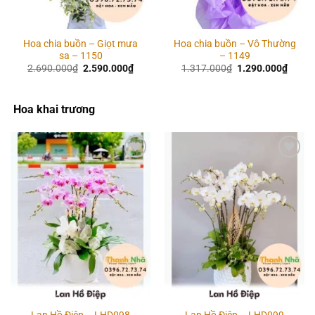
Hoa chia buồn – Giọt mưa
Hoa chia buồn – Vô Thường
sa – 1150
– 1149
Giá
Giá
Giá
Giá
2.690.000
₫
2.590.000
₫
1.317.000
₫
1.290.000
₫
gốc
hiện
gốc
hiện
là:
tại
là:
tại
2.690.000₫.
là:
1.317.000₫.
là:
2.590.000₫.
1.290
Hoa khai trương
Add to
Add to
wishlist
wishlist