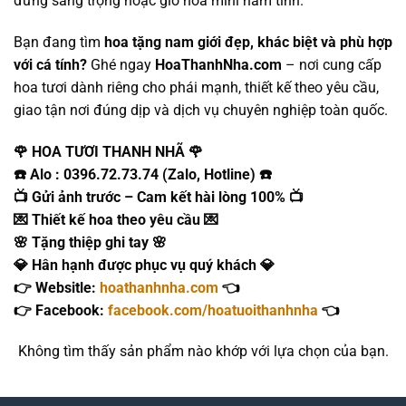
đứng sang trọng hoặc giỏ hoa mini nam tính.
Bạn đang tìm
hoa tặng nam giới đẹp, khác biệt và phù hợp
với cá tính?
Ghé ngay
HoaThanhNha.com
– nơi cung cấp
hoa tươi dành riêng cho phái mạnh, thiết kế theo yêu cầu,
giao tận nơi đúng dịp và dịch vụ chuyên nghiệp toàn quốc.
🌹 HOA TƯƠI THANH NHÃ 🌹
☎️ Alo : 0396.72.73.74 (Zalo, Hotline) ☎️
📺 Gửi ảnh trước – Cam kết hài lòng 100% 📺
💌 Thiết kế hoa theo yêu cầu 💌
🌸 Tặng thiệp ghi tay 🌸
💎 Hân hạnh được phục vụ quý khách 💎
👉 Websitle:
hoathanhnha.com
👈
👉 Facebook:
facebook.com/hoatuoithanhnha
👈
Không tìm thấy sản phẩm nào khớp với lựa chọn của bạn.