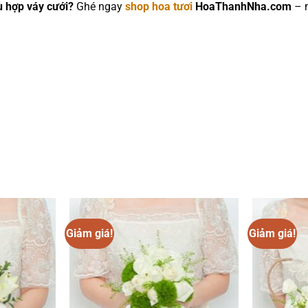
ù hợp váy cưới?
Ghé ngay
shop hoa tươi
HoaThanhNha.com
– n
Giảm giá!
Giảm giá!
Add to
Add to
wishlist
wishlist