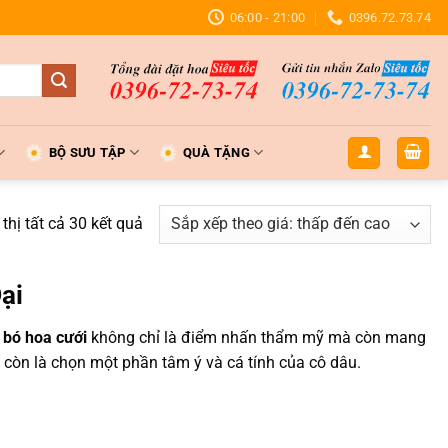
06:00 - 21:00
0396.72.73.74
BỘ SƯU TẬP
QUÀ TẶNG
Đã
 thị tất cả 30 kết quả
sắp
xếp
ại
theo
giá:
i
bó hoa cưới
không chỉ là điểm nhấn thẩm mỹ mà còn mang
thấp
 còn là chọn một phần tâm ý và cá tính của cô dâu.
đến
cao