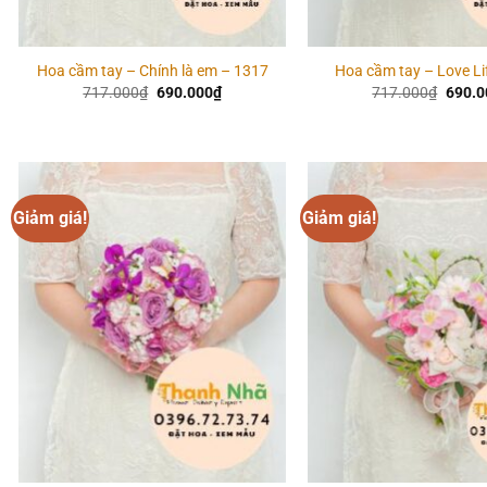
Hoa cầm tay – Chính là em – 1317
Hoa cầm tay – Love Li
Giá
Giá
Giá
717.000
₫
690.000
₫
717.000
₫
690.0
gốc
hiện
gốc
là:
tại
là:
717.000₫.
là:
717.0
690.000₫.
Giảm giá!
Giảm giá!
Add to
wishlist