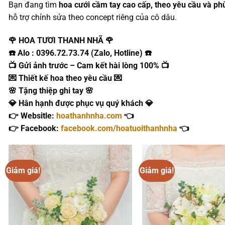
Bạn đang tìm
hoa cưới cầm tay cao cấp, theo yêu cầu và ph
hỗ trợ chỉnh sửa theo concept riêng của cô dâu.
🌹 HOA TƯƠI THANH NHÃ 🌹
☎️ Alo : 0396.72.73.74 (Zalo, Hotline) ☎️
📺 Gửi ảnh trước – Cam kết hài lòng 100% 📺
💌 Thiết kế hoa theo yêu cầu 💌
🌸 Tặng thiệp ghi tay 🌸
💎 Hân hạnh được phục vụ quý khách 💎
👉 Websitle:
hoathanhnha.com
👈
👉 Facebook:
facebook.com/hoatuoithanhnha
👈
Giảm giá!
Giảm giá!
Add to
wishlist