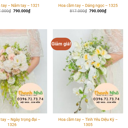
 tay – Nắm tay – 1321
Hoa cầm tay – Dáng ngọc – 1325
Giá
Giá
Giá
Giá
7.000
₫
790.000
₫
817.000
₫
790.000
₫
gốc
hiện
gốc
hiện
là:
tại
là:
tại
817.000₫.
là:
817.000₫.
là:
790.000₫.
790.000₫.
Giảm giá!
Add to
Add to
wishlist
wishlist
tay – Ngày trọng đại –
Hoa cầm tay – Tình Yêu Diệu Kỳ –
1326
1305