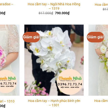
aradise –
Hoa cầm tay – Ngôi Nhà Hoa Hồng
Hoa cầm
– 1319
81
Giá
Giá
Giá
00
₫
817.000
₫
790.000
₫
hiện
gốc
hiện
tại
là:
tại
00₫.
là:
817.000₫.
là:
790.000₫.
790.000₫.
Giảm giá!
Giảm giá!
Add to
Add to
wishlist
wishlist
Hoa cầm tay – Hạnh phúc bình yên
Hoa cầm 
irl – 1310
– 1301
Giá
00
₫