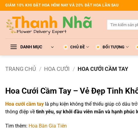
Bỏ
GIẢM 10% KHI ĐẶT HOA HÔM NAY VÀ 20% ĐẶT HOA LẦN SAU
qua
nội
Tìm
dung
kiếm:
DANH MỤC
CHỦ ĐỀ
ĐỐI TƯỢNG
TRANG CHỦ
/
HOA CƯỚI
/
HOA CƯỚI CẦM TAY
Hoa Cưới Cầm Tay – Vẻ Đẹp Tinh Khô
Hoa cưới cầm tay
là phụ kiện không thể thiếu giúp cô dâu trở
thông điệp về
tình yêu, sự khởi đầu viên mãn và hạnh phúc l
Tìm thêm:
Hoa Bàn Gia Tiên