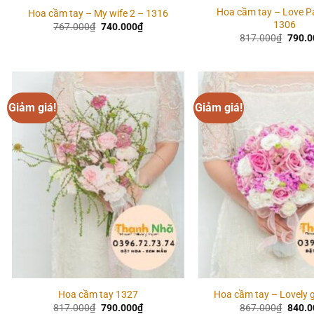
Hoa cầm tay – Love P
Hoa cầm tay – My wife 2 – 1316
1306
Giá
Giá
767.000
₫
740.000
₫
gốc
hiện
Giá
817.000
₫
790.0
là:
tại
gốc
767.000₫.
là:
là:
740.000₫.
817.0
Giảm giá!
Giảm giá!
Add to
wishlist
Hoa cầm tay 1327
Hoa cầm tay – Lovely g
Giá
Giá
Giá
817.000
₫
790.000
₫
867.000
₫
840.0