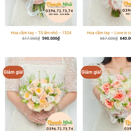
Hoa cầm tay – Tổ ấm nhỏ – 1324
Hoa cầm tay – Love is c
Giá
Giá
Giá
617.000
₫
590.000
₫
667.000
₫
640.0
gốc
hiện
gốc
là:
tại
là:
617.000₫.
là:
667.0
590.000₫.
Giảm giá!
Giảm giá!
Add to
wishlist