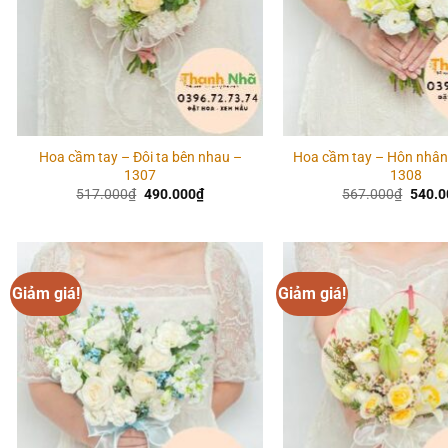
Hoa cầm tay – Đôi ta bên nhau –
Hoa cầm tay – Hôn nhân
1307
1308
Giá
Giá
Giá
517.000
₫
490.000
₫
567.000
₫
540.0
gốc
hiện
gốc
là:
tại
là:
517.000₫.
là:
567.0
490.000₫.
Giảm giá!
Giảm giá!
Add to
wishlist