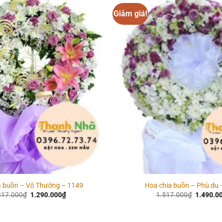
Giảm giá!
Add to
wishlist
a buồn – Vô Thường – 1149
Hoa chia buồn – Phù du 
Giá
Giá
Giá
317.000
₫
1.290.000
₫
1.517.000
₫
1.490.0
gốc
hiện
gốc
là:
tại
là:
1.317.000₫.
là:
1.517.0