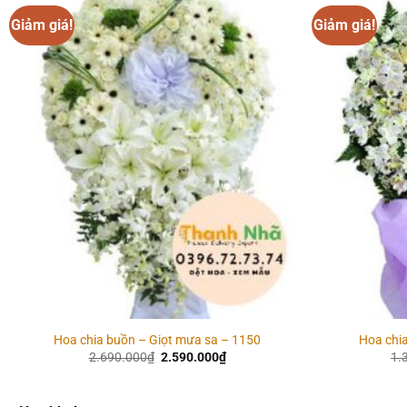
Giảm giá!
Giảm giá!
Add to
wishlist
Hoa chia buồn – Giọt mưa sa – 1150
Hoa chi
Giá
Giá
2.690.000
₫
2.590.000
₫
1.
gốc
hiện
là:
tại
2.690.000₫.
là: