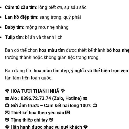
Cẩm tú cầu tím
: lòng biết ơn, sự sâu sắc
Lan hồ điệp tím
: sang trọng, quý phái
Baby tím
: mộng mơ, nhẹ nhàng
Tulip tím
: bí ẩn và thanh lịch
Bạn có thể chọn
hoa màu tím
được thiết kế thành
bó hoa nhẹ
trưởng thành hoặc không gian tiệc trang trọng.
Bạn đang tìm
hoa màu tím đẹp, ý nghĩa và thể hiện trọn vẹ
tận tâm trên toàn quốc.
🌹 HOA TƯƠI THANH NHÃ 🌹
☎️ Alo : 0396.72.73.74 (Zalo, Hotline) ☎️
📺 Gửi ảnh trước – Cam kết hài lòng 100% 📺
💌 Thiết kế hoa theo yêu cầu 💌
🌸 Tặng thiệp ghi tay 🌸
💎 Hân hạnh được phục vụ quý khách 💎