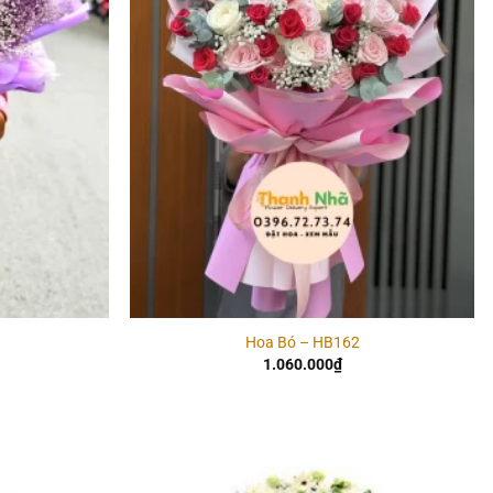
Hoa Bó – HB162
1.060.000
₫