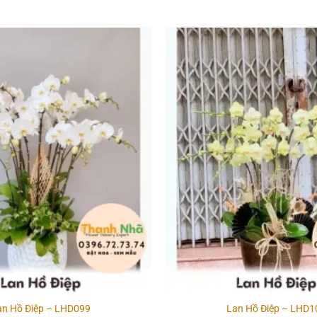
1.290.000₫.
Add to
wishlist
an Hồ Điệp – LHD099
Lan Hồ Điệp – LHD1