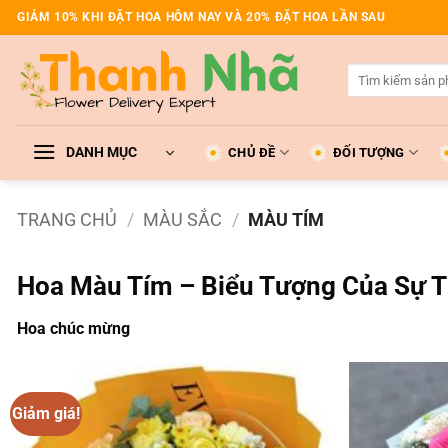
Bỏ
GIẢM 10% KHI ĐẶT HOA HÔM NAY VÀ 20% ĐẶT HOA LẦN SAU
qua
nội
Tìm
dung
kiếm:
DANH MỤC
CHỦ ĐỀ
ĐỐI TƯỢNG
TRANG CHỦ
/
MÀU SẮC
/
MÀU TÍM
Hoa Màu Tím – Biểu Tượng Của Sự 
Hoa chúc mừng
Giảm giá!
Add to
wishlist