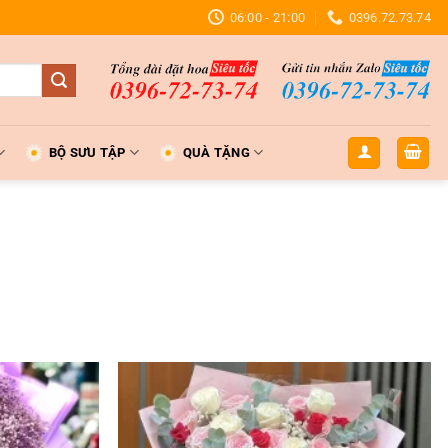
06:00 - 21:00
0396.72.73.74
BỘ SƯU TẬP
QUÀ TẶNG
Add to
Add to
wishlist
wishlist