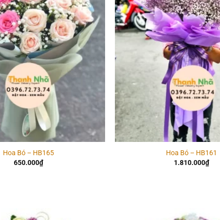
Hoa Bó – HB165
Hoa Bó – HB161
650.000
₫
1.810.000
₫