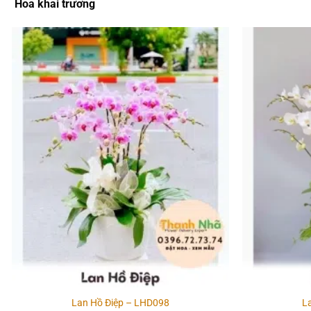
2.590.000₫.
Hoa khai trương
Add to
wishlist
Lan Hồ Điệp – LHD098
L