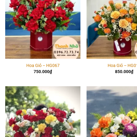
Hoa Giỏ – HG067
Hoa Giỏ – HG0
750.000
₫
850.000
₫
Add to
wishlist