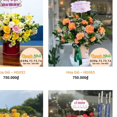
Add to
Add to
wishlist
wishlist
oa Giỏ – HG032
Hoa Giỏ – HG065
750.000
₫
750.000
₫
Add to
Add to
wishlist
wishlist