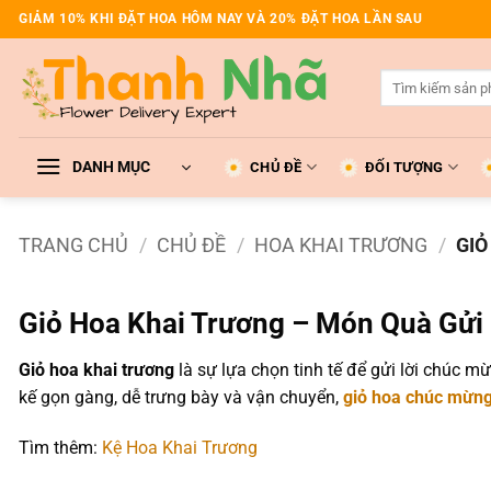
Bỏ
GIẢM 10% KHI ĐẶT HOA HÔM NAY VÀ 20% ĐẶT HOA LẦN SAU
qua
nội
Tìm
dung
kiếm:
DANH MỤC
CHỦ ĐỀ
ĐỐI TƯỢNG
TRANG CHỦ
/
CHỦ ĐỀ
/
HOA KHAI TRƯƠNG
/
GIỎ
Giỏ Hoa Khai Trương – Món Quà Gửi
Giỏ hoa khai trương
là sự lựa chọn tinh tế để gửi lời chúc m
kế gọn gàng, dễ trưng bày và vận chuyển,
giỏ hoa chúc mừng
Tìm thêm:
Kệ Hoa Khai Trương