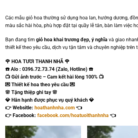
Các mẫu giỏ hoa thường sử dụng hoa lan, hướng dương, đồng
màu sắc hài hòa, phù hợp đặt tại quầy lễ tân, bàn làm việc ho
Bạn đang tìm
giỏ hoa khai trương đẹp, ý nghĩa
và giao nhan
thiết kế theo yêu cầu, dịch vụ tận tâm và chuyên nghiệp trên 
🌹 HOA TƯƠI THANH NHÃ 🌹
☎️ Alo : 0396.72.73.74 (Zalo, Hotline) ☎️
📺 Gửi ảnh trước – Cam kết hài lòng 100% 📺
💌 Thiết kế hoa theo yêu cầu 💌
🌸 Tặng thiệp ghi tay 🌸
💎 Hân hạnh được phục vụ quý khách 💎
👉 Websitle:
hoathanhnha.com
👈
👉 Facebook:
facebook.com/hoatuoithanhnha
👈