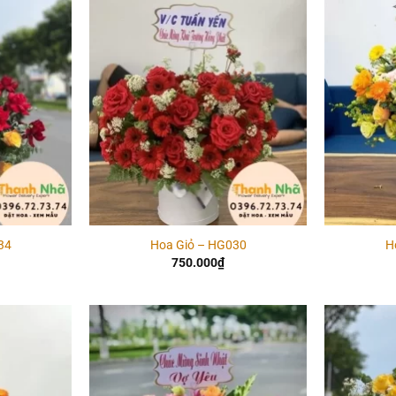
Add to
Add to
wishlist
wishlist
34
Hoa Giỏ – HG030
H
750.000
₫
Add to
Add to
wishlist
wishlist