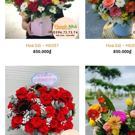
Hoa Giỏ – HG057
Hoa Giỏ – HG0
850.000
₫
850.000
₫
Add to
wishlist