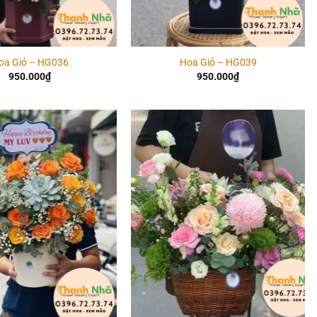
oa Giỏ – HG036
Hoa Giỏ – HG039
950.000
₫
950.000
₫
Add to
Add to
wishlist
wishlist