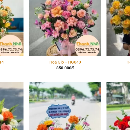
14
Hoa Giỏ – HG040
H
850.000
₫
Add to
Add to
wishlist
wishlist