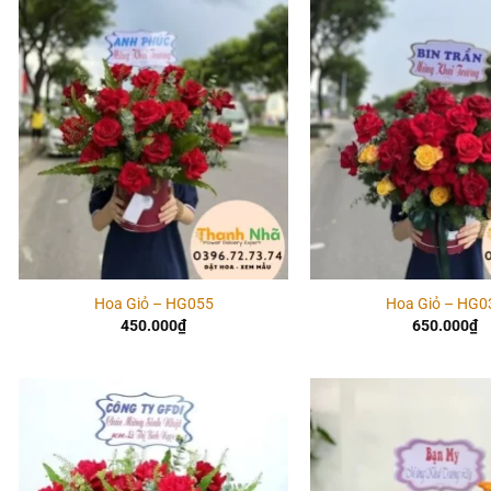
Add to
wishlist
Hoa Giỏ – HG055
Hoa Giỏ – HG0
450.000
₫
650.000
₫
Add to
wishlist