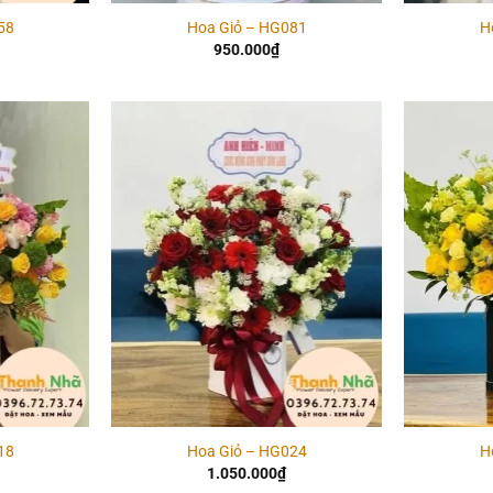
58
Hoa Giỏ – HG081
H
950.000
₫
Add to
Add to
wishlist
wishlist
18
Hoa Giỏ – HG024
H
1.050.000
₫