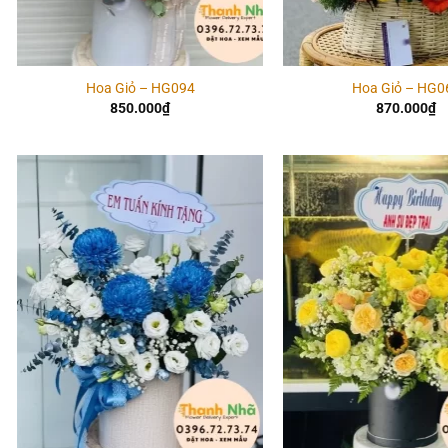
Hoa Giỏ – HG094
Hoa Giỏ – HG0
850.000
₫
870.000
₫
Add to
wishlist