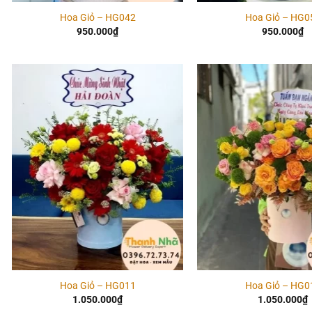
Hoa Giỏ – HG042
Hoa Giỏ – HG0
950.000
₫
950.000
₫
Add to
wishlist
Hoa Giỏ – HG011
Hoa Giỏ – HG0
1.050.000
₫
1.050.000
₫