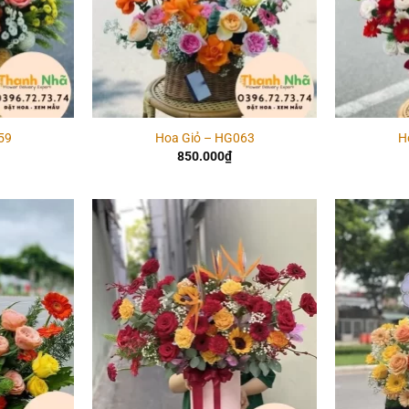
59
Hoa Giỏ – HG063
H
850.000
₫
Add to
Add to
wishlist
wishlist