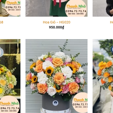
68
Hoa Giỏ – HG020
H
950.000
₫
Add to
Add to
wishlist
wishlist