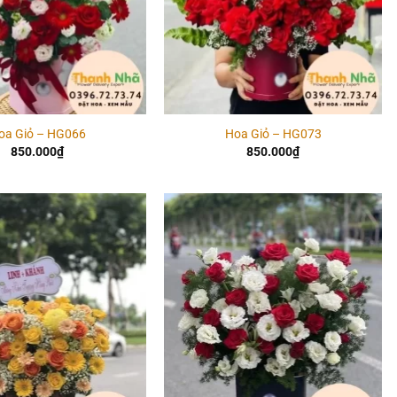
oa Giỏ – HG066
Hoa Giỏ – HG073
850.000
₫
850.000
₫
Add to
Add to
wishlist
wishlist