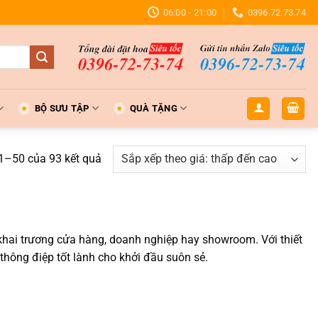
06:00 - 21:00
0396.72.73.74
BỘ SƯU TẬP
QUÀ TẶNG
Đã
 1–50 của 93 kết quả
sắp
xếp
theo
giá:
 khai trương cửa hàng, doanh nghiệp hay showroom. Với thiết
thấp
ông điệp tốt lành cho khởi đầu suôn sẻ.
đến
cao