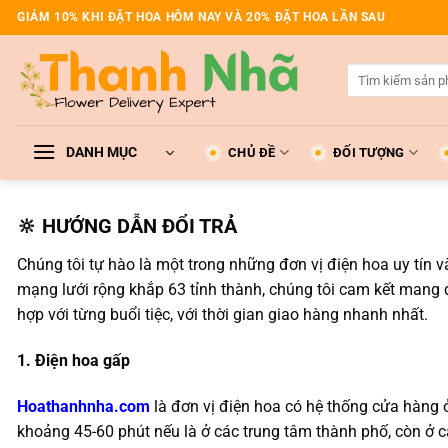
Bỏ
GIẢM 10% KHI ĐẶT HOA HÔM NAY VÀ 20% ĐẶT HOA LẦN SAU
qua
nội
Tìm
dung
kiếm:
DANH MỤC
CHỦ ĐỀ
ĐỐI TƯỢNG
🔆 HƯỚNG DẪN ĐỔI TRẢ
Chúng tôi tự hào là một trong những đơn vị điện hoa uy tín
mạng lưới rộng khắp 63 tỉnh thành, chúng tôi cam kết mang
hợp với từng buổi tiệc, với thời gian giao hàng nhanh nhất.
1. Điện hoa gấp
Hoathanhnha.com
là đơn vị điện hoa có hệ thống cửa hàng ở
khoảng 45-60 phút nếu là ở các trung tâm thành phố, còn ở các