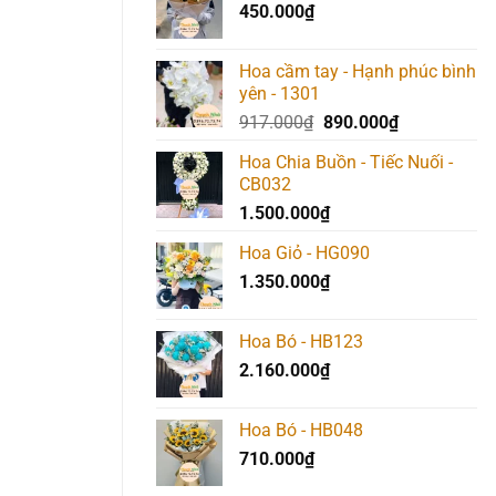
450.000
₫
517.000₫.
là:
490.000₫.
Hoa cầm tay - Hạnh phúc bình
yên - 1301
Giá
Giá
917.000
₫
890.000
₫
gốc
hiện
Hoa Chia Buồn - Tiếc Nuối -
là:
tại
CB032
917.000₫.
là:
1.500.000
₫
890.000₫.
Hoa Giỏ - HG090
1.350.000
₫
Hoa Bó - HB123
2.160.000
₫
Hoa Bó - HB048
710.000
₫