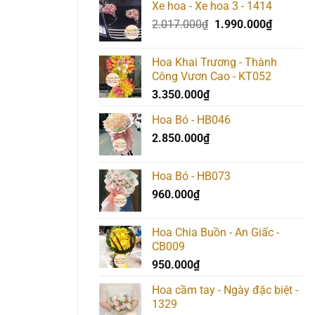
Xe hoa - Xe hoa 3 - 1414
Giá
Giá
2.017.000
₫
1.990.000
₫
gốc
hiện
là:
tại
Hoa Khai Trương - Thành
2.017.000₫.
là:
Công Vươn Cao - KT052
1.990.00
3.350.000
₫
Hoa Bó - HB046
2.850.000
₫
Hoa Bó - HB073
960.000
₫
Hoa Chia Buồn - An Giấc -
CB009
950.000
₫
Hoa cầm tay - Ngày đặc biệt -
1329