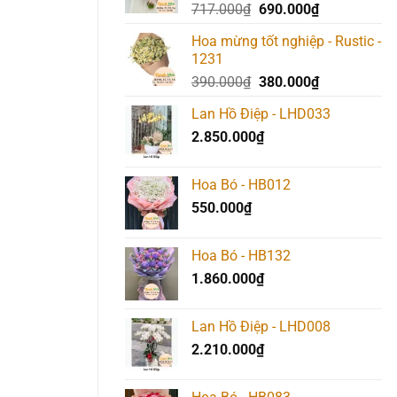
Giá
Giá
717.000
₫
690.000
₫
gốc
hiện
Hoa mừng tốt nghiệp - Rustic -
là:
tại
1231
717.000₫.
là:
Giá
Giá
390.000
₫
380.000
₫
690.000₫.
gốc
hiện
Lan Hồ Điệp - LHD033
là:
tại
2.850.000
₫
390.000₫.
là:
380.000₫.
Hoa Bó - HB012
550.000
₫
Hoa Bó - HB132
1.860.000
₫
Lan Hồ Điệp - LHD008
2.210.000
₫