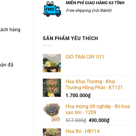
MIỄN PHÍ GIAO HÀNG 63 TỈNH
Free shipping (nội thành)
khách hàng
SẢN PHẨM YÊU THÍCH
GIỎ TRÁI CÂY 011
hận đã
Hoa Khai Trương - Khai
Trương Hồng Phát - KT121
1.700.000
₫
Hoa mừng tốt nghiệp - Bó hoa
sao tím - 1209
Giá
Giá
517.000
₫
490.000
₫
gốc
hiện
Hoa Bó - HB114
là:
tại