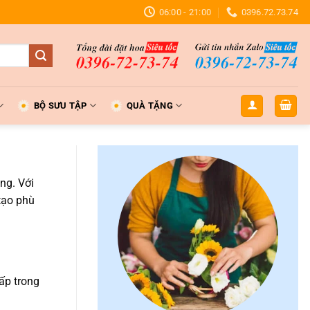
06:00 - 21:00
0396.72.73.74
BỘ SƯU TẬP
QUÀ TẶNG
ng. Với
tạo phù
ấp trong