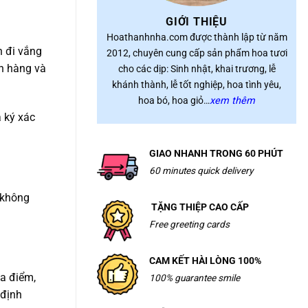
GIỚI THIỆU
Hoathanhnha.com được thành lập từ năm
n đi vắng
2012, chuyên cung cấp sản phẩm hoa tươi
ơn hàng và
cho các dịp: Sinh nhật, khai trương, lễ
khánh thành, lễ tốt nghiệp, hoa tình yêu,
hoa bó, hoa giỏ…
xem thêm
à ký xác
GIAO NHANH TRONG 60 PHÚT
60 minutes quick delivery
 không
TẶNG THIỆP CAO CẤP
Free greeting cards
CAM KẾT HÀI LÒNG 100%
ịa điểm,
100% guarantee smile
 định