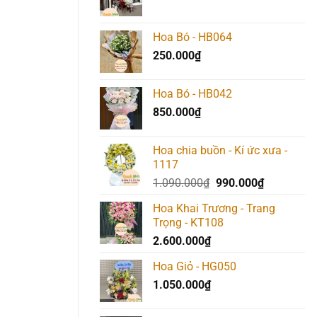
Hoa Bó - HB064
250.000
₫
Hoa Bó - HB042
850.000
₫
Hoa chia buồn - Kí ức xưa -
1117
Giá
Giá
1.090.000
₫
990.000
₫
gốc
hiện
Hoa Khai Trương - Trang
là:
tại
Trọng - KT108
1.090.000₫.
là:
2.600.000
₫
990.000₫.
Hoa Giỏ - HG050
1.050.000
₫