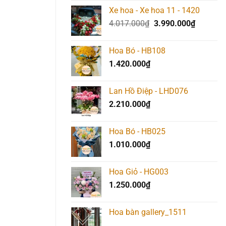
Xe hoa - Xe hoa 11 - 1420
Giá
Giá
4.017.000
₫
3.990.000
₫
gốc
hiện
là:
tại
Hoa Bó - HB108
4.017.000₫.
là:
1.420.000
₫
3.990.00
Lan Hồ Điệp - LHD076
2.210.000
₫
Hoa Bó - HB025
1.010.000
₫
Hoa Giỏ - HG003
1.250.000
₫
Hoa bàn gallery_1511