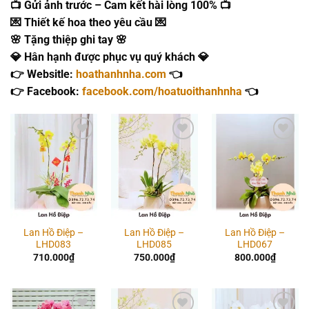
📺 Gửi ảnh trước – Cam kết hài lòng 100% 📺
💌 Thiết kế hoa theo yêu cầu 💌
🌸 Tặng thiệp ghi tay 🌸
💎 Hân hạnh được phục vụ quý khách 💎
👉 Websitle:
hoathanhnha.com
👈
👉 Facebook:
facebook.com/hoatuoithanhnha
👈
Add to
Add to
Add to
wishlist
wishlist
wishlist
Lan Hồ Điệp –
Lan Hồ Điệp –
Lan Hồ Điệp –
LHD083
LHD085
LHD067
710.000
₫
750.000
₫
800.000
₫