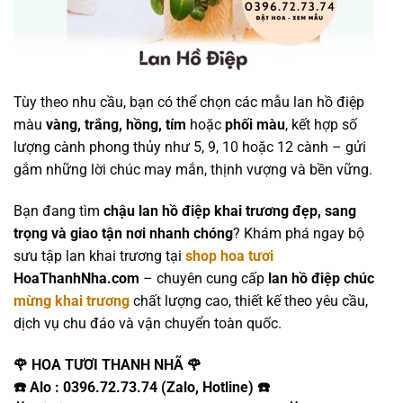
Tùy theo nhu cầu, bạn có thể chọn các mẫu lan hồ điệp
màu
vàng, trắng, hồng, tím
hoặc
phối màu
, kết hợp số
lượng cành phong thủy như 5, 9, 10 hoặc 12 cành – gửi
gắm những lời chúc may mắn, thịnh vượng và bền vững.
Bạn đang tìm
chậu lan hồ điệp khai trương đẹp, sang
trọng và giao tận nơi nhanh chóng
? Khám phá ngay bộ
sưu tập lan khai trương tại
shop hoa tươi
HoaThanhNha.com
– chuyên cung cấp
lan hồ điệp chúc
mừng khai trương
chất lượng cao, thiết kế theo yêu cầu,
dịch vụ chu đáo và vận chuyển toàn quốc.
🌹 HOA TƯƠI THANH NHÃ 🌹
☎️ Alo : 0396.72.73.74 (Zalo, Hotline) ☎️