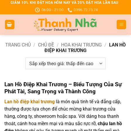
Bỏ
GIẢM 10% KHI ĐẶT HOA HÔM NAY VÀ 20% ĐẶT HOA LẦN SAU
06:00 - 21:00
0396.72.73.74
qua
nội
dung
TRANG CHỦ
/
CHỦ ĐỀ
/
HOA KHAI TRƯƠNG
/
LAN HỒ
ĐIỆP KHAI TRƯƠNG
Lan Hồ Điệp Khai Trương – Biểu Tượng Của Sự
Phát Tài, Sang Trọng và Thành Công
Lan hồ điệp khai trương
là món quà tinh tế và đẳng cấp,
thường được lựa chọn để chúc mừng khai trương cửa
hàng, công ty, showroom hoặc spa. Với dáng hoa thanh
thoát, cánh hoa mềm mại và màu sắc rực rỡ,
chậu lan hồ
điệp
không chỉ gây ấn tượng mạnh về mặt thẩm mỹ mà