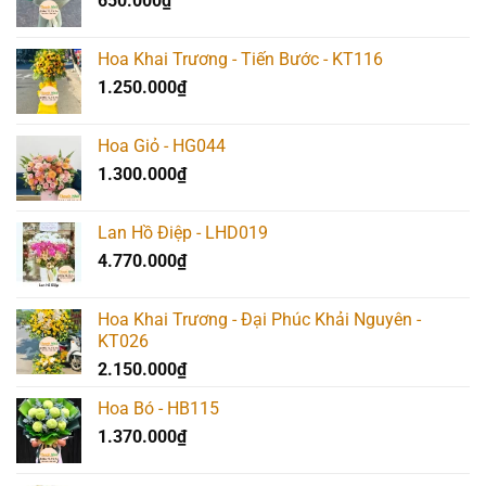
650.000
₫
Hoa Khai Trương - Tiến Bước - KT116
1.250.000
₫
Hoa Giỏ - HG044
1.300.000
₫
Lan Hồ Điệp - LHD019
4.770.000
₫
Hoa Khai Trương - Đại Phúc Khải Nguyên -
KT026
2.150.000
₫
Hoa Bó - HB115
1.370.000
₫