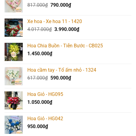
Giá
Giá
817.000
₫
790.000
₫
gốc
hiện
là:
tại
Xe hoa - Xe hoa 11 - 1420
817.000₫.
là:
Giá
Giá
4.017.000
₫
3.990.000
₫
790.000₫.
gốc
hiện
là:
tại
Hoa Chia Buồn - Tiễn Bước - CB025
4.017.000₫.
là:
1.450.000
₫
3.990.000₫.
Hoa cầm tay - Tổ ấm nhỏ - 1324
Giá
Giá
617.000
₫
590.000
₫
gốc
hiện
là:
tại
Hoa Giỏ - HG095
617.000₫.
là:
1.050.000
₫
590.000₫.
Hoa Giỏ - HG042
950.000
₫