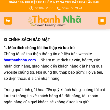
Bỏ
GIẢM 10% KHI ĐẶT HOA HÔM NAY VÀ 20% ĐẶT HOA LẦN SAU
06:00 - 21:00
0396.72.73.74
qua
nội
dung
🔆 CHÍNH SÁCH BẢO MẬT
1. Múc đích chúng tôi thu thập và lưu trữ
Chúng tôi sẽ thu thập thông tin dữ liệu trên website
hoathanhnha.com
– Nhằm mục đích tư vấn, hỗ trợ, xác
nhận đơn hàng, giao hàng đến khách hàng đặt hàng qua
website chúng tôi. Nội dung thu thập bao gồm: Họ và tên,
số điện thoại, địa chỉ nhận hàng.
Trong quá trình gửi hoa đến quý khách hàng, chúng tôi chỉ
lưu trử thông tin về khách hàng đã đặt hàng, tài khoản
ngân hàng của quý khách sẽ không được lưu giữ.