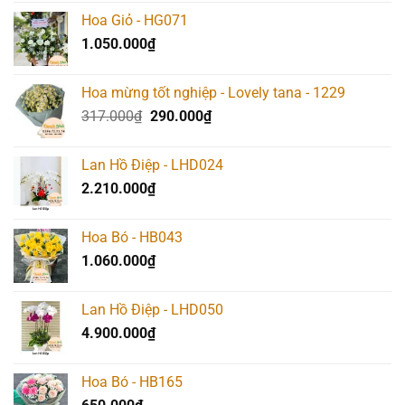
Hoa Giỏ - HG071
1.050.000
₫
Hoa mừng tốt nghiệp - Lovely tana - 1229
Giá
Giá
317.000
₫
290.000
₫
gốc
hiện
là:
tại
Lan Hồ Điệp - LHD024
317.000₫.
là:
2.210.000
₫
290.000₫.
Hoa Bó - HB043
1.060.000
₫
Lan Hồ Điệp - LHD050
4.900.000
₫
Hoa Bó - HB165