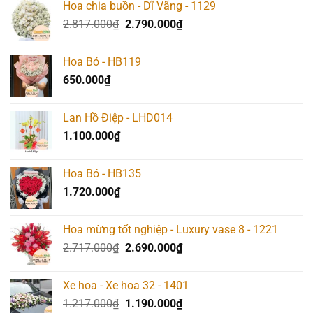
Hoa chia buồn - Dĩ Vãng - 1129
Giá
Giá
2.817.000
₫
2.790.000
₫
gốc
hiện
là:
tại
Hoa Bó - HB119
2.817.000₫.
là:
650.000
₫
2.790.000₫.
Lan Hồ Điệp - LHD014
1.100.000
₫
Hoa Bó - HB135
1.720.000
₫
Hoa mừng tốt nghiệp - Luxury vase 8 - 1221
Giá
Giá
2.717.000
₫
2.690.000
₫
gốc
hiện
là:
tại
Xe hoa - Xe hoa 32 - 1401
2.717.000₫.
là:
Giá
Giá
1.217.000
₫
1.190.000
₫
2.690.000₫.