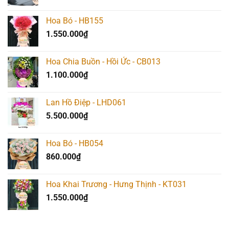
gốc
hiện
là:
tại
Hoa Bó - HB155
1.217.000₫.
là:
1.550.000
₫
1.190.000₫.
Hoa Chia Buồn - Hồi Ức - CB013
1.100.000
₫
Lan Hồ Điệp - LHD061
5.500.000
₫
Hoa Bó - HB054
860.000
₫
Hoa Khai Trương - Hưng Thịnh - KT031
1.550.000
₫