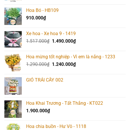
Hoa Bó - HB109
910.000
₫
Xe hoa - Xe hoa 9 - 1419
Giá
Giá
1.517.000
₫
1.490.000
₫
gốc
hiện
là:
tại
Hoa mừng tốt nghiệp - Vì em là nắng - 1233
1.517.000₫.
là:
Giá
Giá
1.290.000
₫
1.240.000
₫
1.490.000₫.
gốc
hiện
là:
tại
GIỎ TRÁI CÂY 002
1.290.000₫.
là:
1.240.000₫.
Hoa Khai Trương - Tất Thắng - KT022
1.900.000
₫
Hoa chia buồn - Hư Vô - 1118