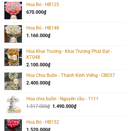
Hoa Bó - HB125
670.000
₫
Hoa Bó - HB148
1.160.000
₫
Hoa Khai Trương - Khai Trương Phát Đạt -
KT048
2.100.000
₫
Hoa Chia Buồn - Thành Kính Viếng - CB037
2.400.000
₫
Hoa chia buồn - Nguyện cầu - 1111
Giá
Giá
1.517.000
₫
1.490.000
₫
gốc
hiện
là:
tại
Hoa Bó - HB152
1.517.000₫.
là:
1.520.000
₫
1.490.000₫.