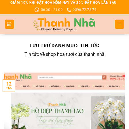
Bỏ
GIẢM 10% KHI ĐẶT HOA HÔM NAY VÀ 20% ĐẶT HOA LẦN SAU
06:00 - 21:00
0396.72.73.74
qua
nội
dung
LƯU TRỮ DANH MỤC:
TIN TỨC
Tin tức về shop hoa tươi của thanh nhã
12
Th6