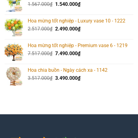
Giá
Giá
1.567.000
₫
1.540.000
₫
gốc
hiện
là:
tại
Hoa mừng tốt nghiệp - Luxury vase 10 - 1222
1.567.000₫.
là:
Giá
Giá
2.517.000
₫
2.490.000
₫
1.540.000₫.
gốc
hiện
là:
tại
Hoa mừng tốt nghiệp - Premium vase 6 - 1219
2.517.000₫.
là:
Giá
Giá
7.517.000
₫
7.490.000
₫
2.490.000₫.
gốc
hiện
là:
tại
Hoa chia buồn - Ngày cách xa - 1142
7.517.000₫.
là:
Giá
Giá
3.517.000
₫
3.490.000
₫
7.490.000₫.
gốc
hiện
là:
tại
3.517.000₫.
là:
3.490.000₫.