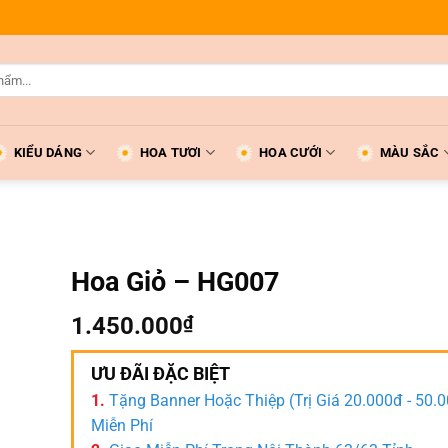
KIỂU DÁNG
HOA TƯƠI
HOA CƯỚI
MÀU SẮC
Hoa Giỏ – HG007
1.450.000
₫
ƯU ĐÃI ĐẶC BIỆT
1.
Tặng Banner Hoặc Thiệp (Trị Giá 20.000đ - 50.
Miễn Phí