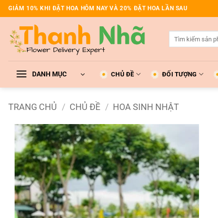
Bỏ
GIẢM 10% KHI ĐẶT HOA HÔM NAY VÀ 20% ĐẶT HOA LẦN SAU
qua
nội
Tìm
dung
kiếm:
DANH MỤC
CHỦ ĐỀ
ĐỐI TƯỢNG
TRANG CHỦ
/
CHỦ ĐỀ
/
HOA SINH NHẬT
Add to
wishlist