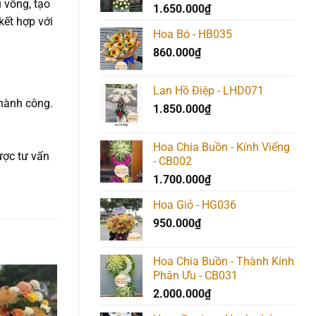
 vồng, tạo
1.650.000
₫
kết hợp với
Hoa Bó - HB035
860.000
₫
Lan Hồ Điệp - LHD071
thành công.
1.850.000
₫
Hoa Chia Buồn - Kính Viếng
ược tư vấn
- CB002
1.700.000
₫
Hoa Giỏ - HG036
950.000
₫
Hoa Chia Buồn - Thành Kính
Phân Ưu - CB031
2.000.000
₫
Add to
Add to
Add t
wishlist
wishlist
wishlis