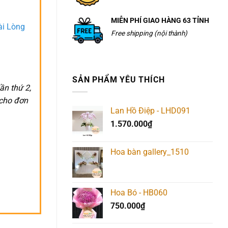
MIỄN PHÍ GIAO HÀNG 63 TỈNH
ài Lòng
Free shipping (nội thành)
SẢN PHẨM YÊU THÍCH
ần thứ 2,
 cho đơn
Lan Hồ Điệp - LHD091
1.570.000
₫
Hoa bàn gallery_1510
Hoa Bó - HB060
750.000
₫