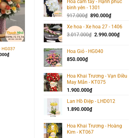
Hoa cầm tay - Hạnh phúc
bình yên - 1301
Giá
Giá
917.000
₫
890.000
₫
gốc
hiện
Xe hoa - Xe hoa 27 - 1406
là:
tại
Giá
Giá
3.017.000
₫
917.000₫.
2.990.000
là:
₫
gốc
hiện
890.000₫.
là:
tại
– HG037
Hoa Giỏ – HG003
Hoa Giỏ – HG005
Hoa Giỏ - HG040
3.017.000₫.
là:
.000
₫
1.250.000
₫
1.500.000
₫
850.000
₫
2.990.00
Hoa Khai Trương - Vạn Điều
May Mắn - KT075
1.900.000
₫
Lan Hồ Điệp - LHD012
1.890.000
₫
Hoa Khai Trương - Hoàng
Kim - KT067