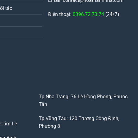
Email: contact@hoathanhnha.com
ối tác
Điện thoại:
0396.72.73.74
(24/7)
Tp.Nha Trang: 76 Lê Hồng Phong, Phước
Tân
Tp.Vũng Tàu: 120 Trương Công Định,
, Cẩm Lệ
Phường 8
ng Bình