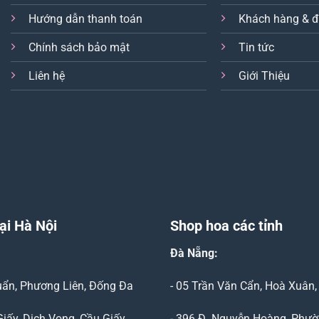
Hướng dẫn thanh toán
Khách hàng & đ
Chính sách bảo mật
Tin tức
Liên hệ
Giới Thiệu
ại Hà Nội
Shop hoa các tỉnh
Đà Nẵng
:
Duẩn, Phương Liên, Đống Đa
- 05 Trần Văn Cẩn, Hoà Xuân
Giấy, Dịch Vọng, Cầu Giấy
- 396 Đ. Nguyễn Hoàng, Phườ