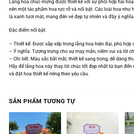
Lẵng hoa chúc mừng được thiết kế với sự phối hợp hài hòa
nên một tác phẩm hoa rực rỡ và nổi bật. Các loài hoa như 
lá xanh tươi mát, mang đến vẻ đẹp tự nhiên và đầy ý nghĩa
Đặc điểm nổi bật:
– Thiết kế: Được sắp xếp trong lẵng hoa hiện đại, phù hợp 
– Ý nghĩa: Tượng trưng cho sự may mắn, niềm vui và lời chú
– Chi tiết: Màu sắc bắt mắt, thiết kế sang trọng, dễ dàng t
Hãy để lẵng hoa này thay lời chúc tốt đẹp nhất từ bạn đến
và đặt hoa thiết kế riêng theo yêu cầu.
SẢN PHẨM TƯƠNG TỰ
Add to
Add to
wishlist
wishlist