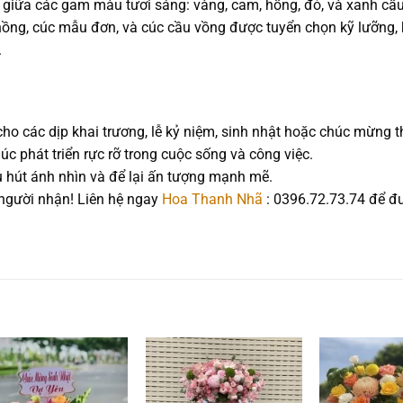
 giữa các gam màu tươi sáng: vàng, cam, hồng, đỏ, và xanh cầu
hồng, cúc mẫu đơn, và cúc cầu vồng được tuyển chọn kỹ lưỡng, 
.
cho các dịp khai trương, lễ kỷ niệm, sinh nhật hoặc chúc mừng 
c phát triển rực rỡ trong cuộc sống và công việc.
hu hút ánh nhìn và để lại ấn tượng mạnh mẽ.
 người nhận! Liên hệ ngay
Hoa Thanh Nhã
: 0396.72.73.74 để đ
Add to
Add to
wishlist
wishlist