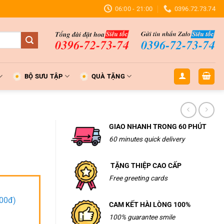
06:00 - 21:00
0396.72.73.74
BỘ SƯU TẬP
QUÀ TẶNG
GIAO NHANH TRONG 60 PHÚT
60 minutes quick delivery
TẶNG THIỆP CAO CẤP
Free greeting cards
000đ)
CAM KẾT HÀI LÒNG 100%
100% guarantee smile