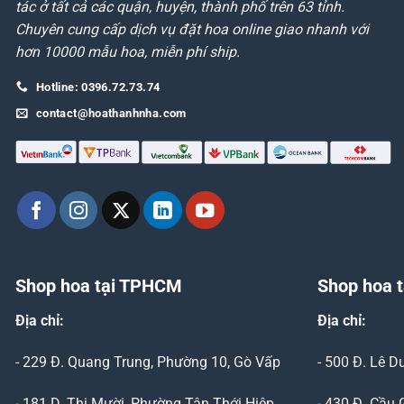
tác ở tất cả các quận, huyện, thành phố trên 63 tỉnh.
Chuyên cung cấp dịch vụ đặt hoa online giao nhanh với
hơn 10000 mẫu hoa, miễn phí ship.
Hotline: 0396.72.73.74
contact@hoathanhnha.com
Shop hoa tại TPHCM
Shop hoa t
Địa chỉ:
Địa chỉ:
- 229 Đ. Quang Trung, Phường 10, Gò Vấp
- 500 Đ. Lê 
- 181 D. Thị Mười, Phường Tân Thới Hiệp,
- 430 Đ. Cầu 