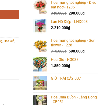
Hoa mừng tốt nghiệp - Điều
bất ngờ - 1236
Giá
Giá
340.000
₫
290.000
₫
gốc
hiện
Lan Hồ Điệp - LHD003
là:
tại
2.210.000
₫
340.000₫.
là:
290.000₫.
Hoa mừng tốt nghiệp - Sun
ng
,
Hoa Giỏ
,
flower - 1228
Giá
Giá
710.000
₫
590.000
₫
gốc
hiện
Hoa Giỏ - HG038
là:
tại
1.850.000
₫
710.000₫.
là:
590.000₫.
GIỎ TRÁI CÂY 007
Hoa Chia Buồn - Lắng Đọng
- CB051