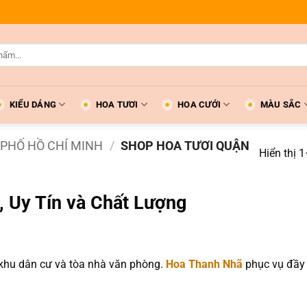
KIỂU DÁNG
HOA TƯƠI
HOA CƯỚI
MÀU SẮC
PHỐ HỒ CHÍ MINH
/
SHOP HOA TƯƠI QUẬN
Hiển thị 
, Uy Tín và Chất Lượng
 khu dân cư và tòa nhà văn phòng.
Hoa Thanh Nhã
phục vụ đầy 