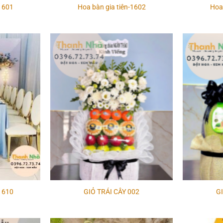
-1601
Hoa bàn gia tiên-1602
Hoa 
Add to
Add to
wishlist
wishlist
-1610
GIỎ TRÁI CÂY 002
GI