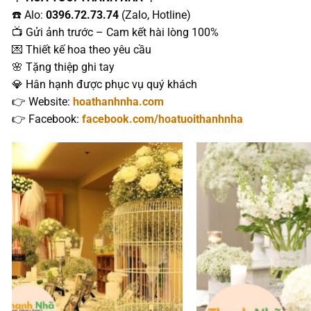
☎️ Alo:
0396.72.73.74
(Zalo, Hotline)
📺 Gửi ảnh trước – Cam kết hài lòng 100%
💌 Thiết kế hoa theo yêu cầu
🌸 Tặng thiệp ghi tay
💎 Hân hạnh được phục vụ quý khách
👉 Website:
hoathanhnha.com
👉 Facebook:
facebook.com/hoatuoithanhnha
Add to
wishlist