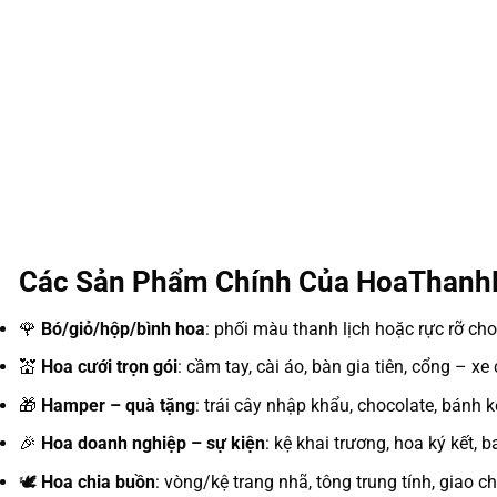
Các Sản Phẩm Chính Của HoaThan
🌹
Bó/giỏ/hộp/bình hoa
: phối màu thanh lịch hoặc rực rỡ cho
💒
Hoa cưới trọn gói
: cầm tay, cài áo, bàn gia tiên, cổng – x
🎁
Hamper – quà tặng
: trái cây nhập khẩu, chocolate, bánh 
🎉
Hoa doanh nghiệp – sự kiện
: kệ khai trương, hoa ký kết, b
🕊️
Hoa chia buồn
: vòng/kệ trang nhã, tông trung tính, giao c