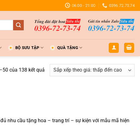
06:00 - 21:00
0396.72.73.74
BỘ SƯU TẬP
QUÀ TẶNG
Đã
1–50 của 138 kết quả
sắp
xếp
theo
giá:
thấp
đến
đủ nhu cầu tặng hoa – trang trí – sự kiện với mẫu mã hiện
cao