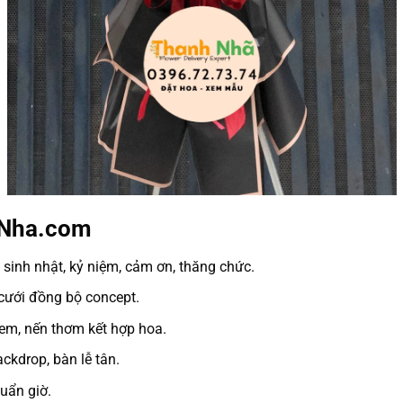
hNha.com
 sinh nhật, kỷ niệm, cảm ơn, thăng chức.
e cưới đồng bộ concept.
kem, nến thơm kết hợp hoa.
ackdrop, bàn lễ tân.
huẩn giờ.