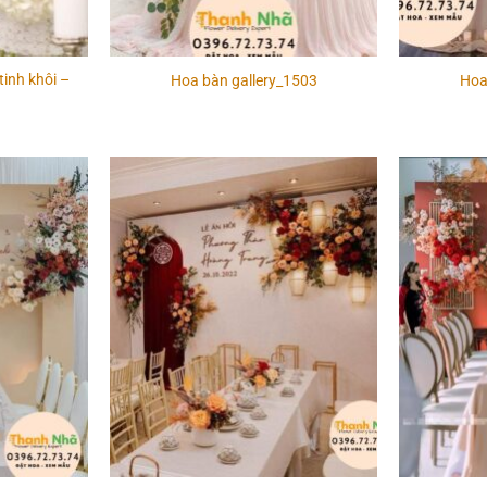
tinh khôi –
Hoa bàn gallery_1503
Hoa
Add to
Add to
wishlist
wishlist