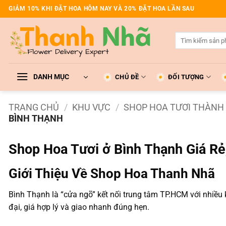
Bỏ
GIẢM 10% KHI ĐẶT HOA HÔM NAY VÀ 20% ĐẶT HOA LẦN SAU
qua
nội
Tìm
dung
kiếm:
DANH MỤC
CHỦ ĐỀ
ĐỐI TƯỢNG
TRANG CHỦ
/
KHU VỰC
/
SHOP HOA TƯƠI THÀNH 
BÌNH THẠNH
Shop Hoa Tươi ở Bình Thạnh Giá Rẻ
Giới Thiệu Về Shop Hoa Thanh Nhã
Bình Thạnh là “cửa ngõ” kết nối trung tâm TP.HCM với nhiều
đại, giá hợp lý và giao nhanh đúng hẹn.