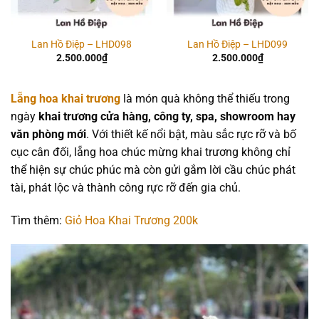
Lan Hồ Điệp – LHD098
Lan Hồ Điệp – LHD099
2.500.000
₫
2.500.000
₫
Lẵng hoa khai trương
là món quà không thể thiếu trong
ngày
khai trương cửa hàng, công ty, spa, showroom hay
văn phòng mới
. Với thiết kế nổi bật, màu sắc rực rỡ và bố
cục cân đối, lẵng hoa chúc mừng khai trương không chỉ
thể hiện sự chúc phúc mà còn gửi gắm lời cầu chúc phát
tài, phát lộc và thành công rực rỡ đến gia chủ.
Tìm thêm:
Giỏ Hoa Khai Trương 200k