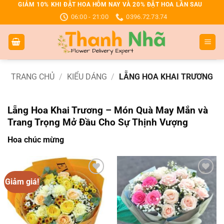
Bỏ
GIẢM 10% KHI ĐẶT HOA HÔM NAY VÀ 20% ĐẶT HOA LẦN SAU
06:00 - 21:00
0396.72.73.74
qua
nội
dung
TRANG CHỦ
/
KIỂU DÁNG
/
LẴNG HOA KHAI TRƯƠNG
Lẵng Hoa Khai Trương – Món Quà May Mắn và
Trang Trọng Mở Đầu Cho Sự Thịnh Vượng
Hoa chúc mừng
Giảm giá!
Add to
Add to
wishlist
wishlist