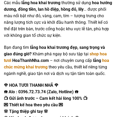
Các mẫu
lẵng hoa khai trương
thường sử dụng
hoa hướng
dương, đồng tiền, lan hồ điệp, hồng đỏ, lily
… được phối
màu nổi bật như đỏ, vàng, cam, tím – tượng trưng cho
năng lượng tích cực và khởi đầu hanh thông. Thiết kế có
thể đặt trên bàn, trước cổng hoặc khu vực lễ tân, phù hợp
với không gian tổ chức sự kiện.
Bạn đang tìm
lẵng hoa khai trương đẹp, sang trọng và
giao đúng giờ?
Khám phá ngay bộ sưu tập tại
shop hoa
tươi
HoaThanhNha.com
– nơi chuyên cung cấp
lẵng
hoa
chúc mừng khai trương
theo yêu cầu, thiết kế riêng từng
ngành nghề, giao tận nơi và dịch vụ tận tâm toàn quốc.
🌹 HOA TƯƠI THANH NHÃ 🌹
☎️ Alo : 0396.72.73.74 (Zalo, Hotline) ☎️
📺 Gửi ảnh trước – Cam kết hài lòng 100% 📺
💌 Thiết kế hoa theo yêu cầu 💌
🌸 Tặng thiệp ghi tay 🌸