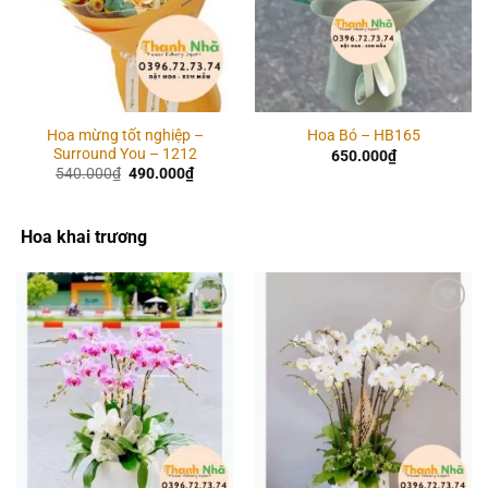
Hoa mừng tốt nghiệp –
Hoa Bó – HB165
Surround You – 1212
650.000
₫
Giá
Giá
540.000
₫
490.000
₫
gốc
hiện
là:
tại
540.000₫.
là:
490.000₫.
Hoa khai trương
Add to
Add to
wishlist
wishlist