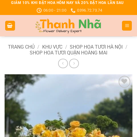
Bỏ
GIẢM 10% KHI ĐẶT HOA HÔM NAY VÀ 20% ĐẶT HOA LẦN SAU
06:00 - 21:00
0396.72.73.74
qua
nội
dung
TRANG CHỦ
/
KHU VỰC
/
SHOP HOA TƯƠI HÀ NỘI
/
SHOP HOA TƯƠI QUẬN HOÀNG MAI
Add to
wishlist