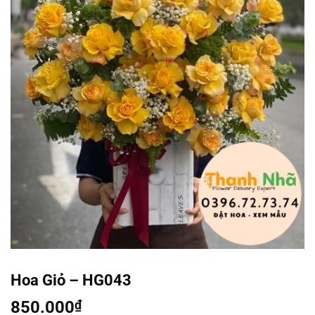
Hoa Giỏ – HG043
850.000
₫