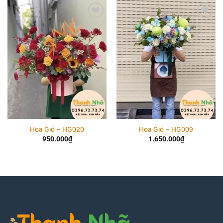
Add to
Add to
wishlist
wishlist
Hoa Giỏ – HG020
Hoa Giỏ – HG009
950.000
₫
1.650.000
₫