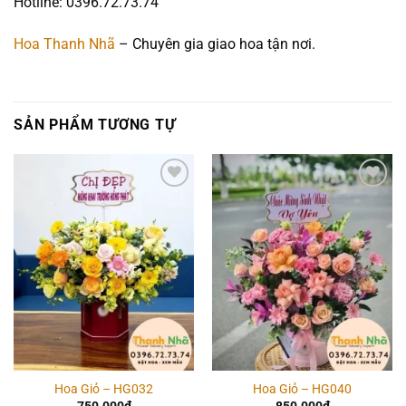
Hotline: 0396.72.73.74
Hoa Thanh Nhã
– Chuyên gia giao hoa tận nơi.
SẢN PHẨM TƯƠNG TỰ
Add to
Add to
wishlist
wishlist
Hoa Giỏ – HG032
Hoa Giỏ – HG040
750.000
₫
850.000
₫