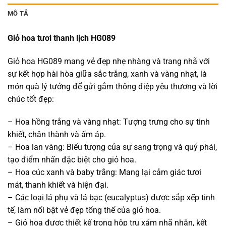
MÔ TẢ
Giỏ hoa tươi thanh lịch HG089
Giỏ hoa HG089 mang vẻ đẹp nhẹ nhàng và trang nhã với
sự kết hợp hài hòa giữa sắc trắng, xanh và vàng nhạt, là
món quà lý tưởng để gửi gắm thông điệp yêu thương và lời
chúc tốt đẹp:
– Hoa hồng trắng và vàng nhạt: Tượng trưng cho sự tinh
khiết, chân thành và ấm áp.
– Hoa lan vàng: Biểu tượng của sự sang trọng và quý phái,
tạo điểm nhấn đặc biệt cho giỏ hoa.
– Hoa cúc xanh và baby trắng: Mang lại cảm giác tươi
mát, thanh khiết và hiện đại.
– Các loại lá phụ và lá bạc (eucalyptus) được sắp xếp tinh
tế, làm nổi bật vẻ đẹp tổng thể của giỏ hoa.
– Giỏ hoa được thiết kế trong hộp trụ xám nhã nhặn, kết