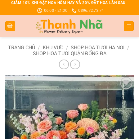
Bỏ
GIẢM 10% KHI ĐẶT HOA HÔM NAY VÀ 20% ĐẶT HOA LẦN SAU
06:00 - 21:00
0396.72.73.74
qua
nội
dung
TRANG CHỦ
/
KHU VỰC
/
SHOP HOA TƯƠI HÀ NỘI
/
SHOP HOA TƯƠI QUẬN ĐỐNG ĐA
Add to
wishlist