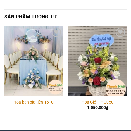
SẢN PHẨM TƯƠNG TỰ
Add to
Add to
wishlist
wishlist
Hoa bàn gia tiên-1610
Hoa Giỏ – HG050
1.050.000
₫