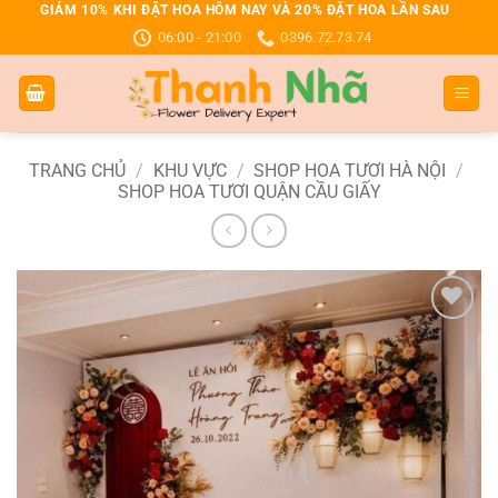
Bỏ
GIẢM 10% KHI ĐẶT HOA HÔM NAY VÀ 20% ĐẶT HOA LẦN SAU
06:00 - 21:00
0396.72.73.74
qua
nội
dung
TRANG CHỦ
/
KHU VỰC
/
SHOP HOA TƯƠI HÀ NỘI
/
SHOP HOA TƯƠI QUẬN CẦU GIẤY
Add to
wishlist