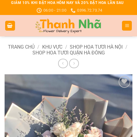
Bỏ
GIẢM 10% KHI ĐẶT HOA HÔM NAY VÀ 20% ĐẶT HOA LẦN SAU
06:00 - 21:00
0396.72.73.74
qua
nội
dung
TRANG CHỦ
/
KHU VỰC
/
SHOP HOA TƯƠI HÀ NỘI
/
SHOP HOA TƯƠI QUẬN HÀ ĐÔNG
Add to
wishlist