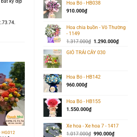
bất kỳ dịp
Hoa Bó - HB038
910.000
₫
2.73.74.
Hoa chia buồn - Vô Thường
- 1149
Giá
Giá
1.317.000
₫
1.290.000
₫
gốc
hiện
GIỎ TRÁI CÂY 030
là:
tại
1.317.000₫.
là:
1.290.00
Hoa Bó - HB142
Add to
Add to
Add t
wishlist
wishlist
wishlis
960.000
₫
Hoa Bó - HB155
1.550.000
₫
Xe hoa - Xe hoa 7 - 1417
– HG012
Hoa Giỏ – HG024
Hoa Giỏ – HG028
Giá
Giá
1.017.000
₫
990.000
₫