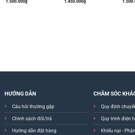
1.500.000
₫
1.450.000
₫
1.500
HƯỚNG DẪN
CHĂM SÓC KHÁ
Câu hỏi thường gặp
Quy định chuyể
Chính sách đổi/trả
Quy trình điện 
Hướng dẫn đặt hàng
Khiếu nại - Phản