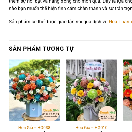
thêm sự nổi bật và năng động cho món quà. Đây là lựa chọn
nào bạn muốn thể hiện tình cảm chân thành và sự trân trọn
Sản phẩm có thể được giao tận nơi qua dịch vụ
Hoa Thanh
SẢN PHẨM TƯƠNG TỰ
Add to
Add to
wishlist
wishlist
Hoa Giỏ – HG038
Hoa Giỏ – HG010