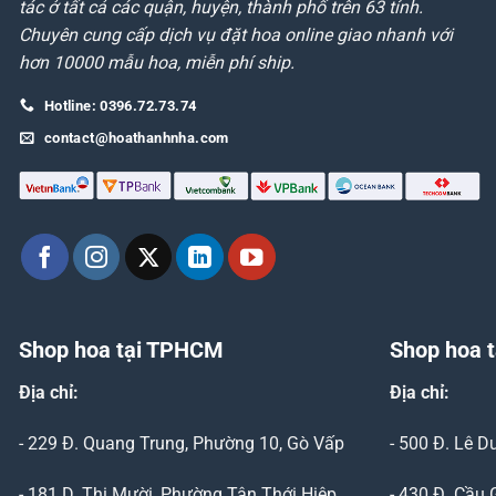
tác ở tất cả các quận, huyện, thành phố trên 63 tỉnh.
Chuyên cung cấp dịch vụ đặt hoa online giao nhanh với
hơn 10000 mẫu hoa, miễn phí ship.
Hotline: 0396.72.73.74
contact@hoathanhnha.com
Shop hoa tại TPHCM
Shop hoa t
Địa chỉ:
Địa chỉ:
- 229 Đ. Quang Trung, Phường 10, Gò Vấp
- 500 Đ. Lê 
- 181 D. Thị Mười, Phường Tân Thới Hiệp,
- 430 Đ. Cầu 