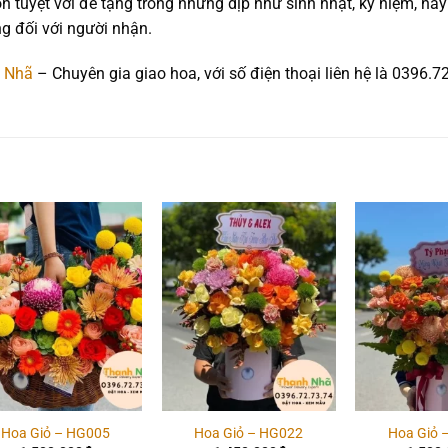
 tuyệt vời để tặng trong những dịp như sinh nhật, kỷ niệm, hay 
g đối với người nhận.
 Nhã
– Chuyên gia giao hoa, với số điện thoại liên hệ là 0396.7
Add to
Add to
wishlist
wishlist
Hoa Giỏ – HG005
Hoa Giỏ – HG022
Hoa Giỏ 