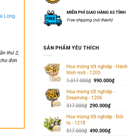
MIỄN PHÍ GIAO HÀNG 63 TỈNH
ài Lòng
Free shipping (nội thành)
SẢN PHẨM YÊU THÍCH
ần thứ 2,
 cho đơn
Hoa mừng tốt nghiệp - Hành
trình mới - 1205
Giá
Giá
1.017.000
₫
990.000
₫
gốc
hiện
Hoa mừng tốt nghiệp -
là:
tại
Dreaming - 1206
1.017.000₫.
là:
Giá
Giá
317.000
₫
290.000
₫
990.000₫.
gốc
hiện
Hoa mừng tốt nghiệp - Đôi
là:
tại
ta - 1218
317.000₫.
là:
Giá
Giá
517.000
₫
490.000
₫
290.000₫.
gốc
hiện