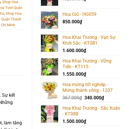
m
,
Shop Hoa
190.000₫.
oa Tươi Quận
Phú
,
Shop Hoa
Hoa Giỏ - HG059
i Quận Thanh
850.000
₫
 Chí Minh
Hoa Khai Trương - Vạn Sự
Khởi Sắc - KT081
1.600.000
₫
Hoa Khai Trương - Vững
Tiến - KT115
1.550.000
₫
Hoa mừng tốt nghiệp -
Mừng thành công - 1207
 Sự kết
Giá
Giá
367.000
₫
340.000
₫
 Những
gốc
hiện
Hoa Khai Trương - Sắc Xuân
là:
tại
- KT088
367.000₫.
là:
1.500.000
₫
340.000₫.
i, làm tăng