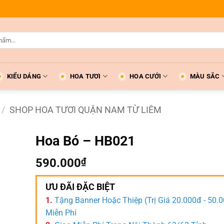
KIỂU DÁNG
HOA TƯƠI
HOA CƯỚI
MÀU SẮC
/
SHOP HOA TƯƠI QUẬN NAM TỪ LIÊM
Hoa Bó – HB021
590.000
₫
ƯU ĐÃI ĐẶC BIỆT
1.
Tặng Banner Hoặc Thiệp (Trị Giá 20.000đ - 50.
Miễn Phí