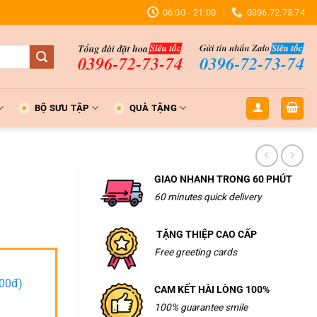
06:00 - 21:00
0396.72.73.74
BỘ SƯU TẬP
QUÀ TẶNG
GIAO NHANH TRONG 60 PHÚT
60 minutes quick delivery
TẶNG THIỆP CAO CẤP
Free greeting cards
000đ)
CAM KẾT HÀI LÒNG 100%
100% guarantee smile