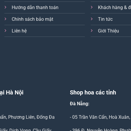
Hướng dẫn thanh toán
Khách hàng & đ
Chính sách bảo mật
Tin tức
Liên hệ
Giới Thiệu
ại Hà Nội
Shop hoa các tỉnh
Đà Nẵng
:
Duẩn, Phương Liên, Đống Đa
- 05 Trần Văn Cẩn, Hoà Xuân
Giấy, Dịch Vọng, Cầu Giấy
- 396 Đ. Nguyễn Hoàng, Phườ