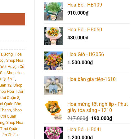
Hoa Bó - HB109
là:
tại
910.000
₫
517.000₫.
là:
490.000₫.
Hoa Bó - HB050
480.000
₫
Hoa Giỏ - HG056
 Dương
,
Hoa
Nội
,
Shop Hoa
1.500.000
₫
Tươi Huyện Củ
 Sa
,
Shop Hoa
Hoa bàn gia tiên-1610
i Quận 1
,
uận 12
,
Shop
hop Hoa Tươi
ươi Quận 8
,
Hoa mừng tốt nghiệp - Phút
ơi Quận Bắc
giây tỏa sáng - 1210
 Thạnh
,
Shop
ươi Quận
Giá
Giá
217.000
₫
190.000
₫
ông
,
Shop Hoa
gốc
hiện
Tươi Quận
Hoa Bó - HB041
là:
tại
Liên Chiểu
,
1.200.000
₫
217.000₫.
là: