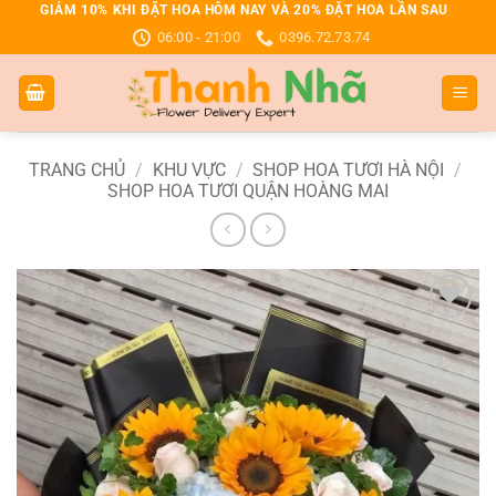
Bỏ
GIẢM 10% KHI ĐẶT HOA HÔM NAY VÀ 20% ĐẶT HOA LẦN SAU
06:00 - 21:00
0396.72.73.74
qua
nội
dung
TRANG CHỦ
/
KHU VỰC
/
SHOP HOA TƯƠI HÀ NỘI
/
SHOP HOA TƯƠI QUẬN HOÀNG MAI
Add to
wishlist