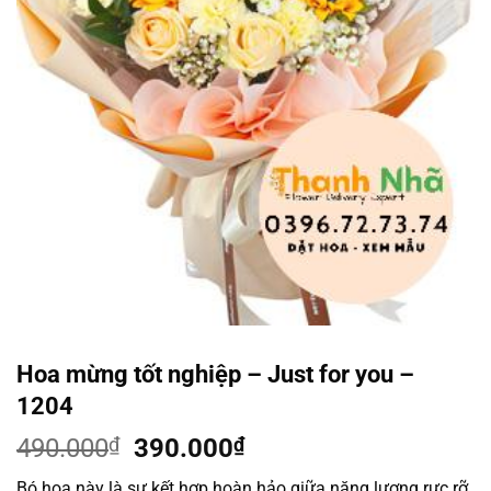
Hoa mừng tốt nghiệp – Just for you –
1204
Giá
Giá
490.000
₫
390.000
₫
gốc
hiện
Bó hoa này là sự kết hợp hoàn hảo giữa năng lượng rực rỡ