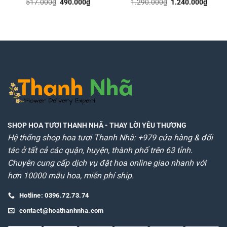
Giá
Giá
Giá
Giá
517.000
₫
490.000
₫
1.290.000
₫
1.240.000
₫
gốc
hiện
gốc
hiện
là:
tại
là:
tại
517.000₫.
là:
1.290.000₫.
là:
490.000₫.
1.240
SHOP HOA TƯƠI THANH NHÃ
- THAY LỜI YÊU THƯƠNG
Hệ thống shop hoa tươi Thanh Nhã: +979 cửa hàng & đối
tác ở tất cả các quận, huyện, thành phố trên 63 tỉnh.
Chuyên cung cấp dịch vụ đặt hoa online giao nhanh với
hơn 10000 mẫu hoa, miễn phí ship.
Hotline: 0396.72.73.74
contact@hoathanhnha.com