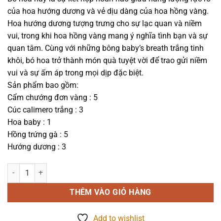
là:
tại
của hoa hướng dương và vẻ dịu dàng của hoa hồng vàng.
490.000₫.
là:
Hoa hướng dương tượng trưng cho sự lạc quan và niềm
390.000₫.
vui, trong khi hoa hồng vàng mang ý nghĩa tình bạn và sự
quan tâm. Cùng với những bông baby’s breath trắng tinh
khôi, bó hoa trở thành món quà tuyệt vời để trao gửi niềm
vui và sự ấm áp trong mọi dịp đặc biệt.
Sản phẩm bao gồm:
Cẩm chướng đơn vàng : 5
Cúc calimero trắng : 3
Hoa baby : 1
Hồng trứng gà : 5
Hướng dương : 3
Hoa mừng tốt nghiệp - Just for you - 1204 số lượng
THÊM VÀO GIỎ HÀNG
Add to wishlist