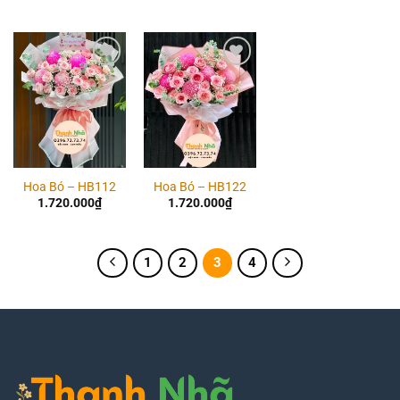
Add to
Add to
wishlist
wishlist
Hoa Bó – HB112
Hoa Bó – HB122
1.720.000
₫
1.720.000
₫
1
2
3
4