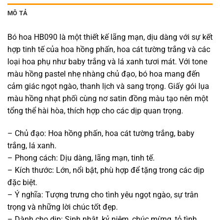
MÔ TẢ
Bó hoa HB090 là một thiết kế lãng mạn, dịu dàng với sự kết
hợp tinh tế của hoa hồng phấn, hoa cát tường trắng và các
loại hoa phụ như baby trắng và lá xanh tươi mát. Với tone
màu hồng pastel nhẹ nhàng chủ đạo, bó hoa mang đến
cảm giác ngọt ngào, thanh lịch và sang trọng. Giấy gói lụa
màu hồng nhạt phối cùng nơ satin đồng màu tạo nên một
tổng thể hài hòa, thích hợp cho các dịp quan trọng.
– Chủ đạo: Hoa hồng phấn, hoa cát tường trắng, baby
trắng, lá xanh.
– Phong cách: Dịu dàng, lãng mạn, tinh tế.
– Kích thước: Lớn, nổi bật, phù hợp để tặng trong các dịp
đặc biệt.
– Ý nghĩa: Tượng trưng cho tình yêu ngọt ngào, sự trân
trọng và những lời chúc tốt đẹp.
– Dành cho dịp: Sinh nhật, kỷ niệm, chúc mừng, tỏ tình,