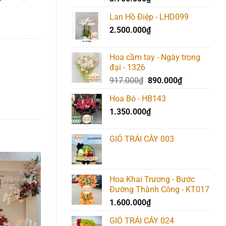
Lan Hồ Điệp - LHD099
2.500.000
₫
Hoa cầm tay - Ngày trọng
đại - 1326
Giá
Giá
917.000
₫
890.000
₫
gốc
hiện
Hoa Bó - HB143
là:
tại
1.350.000
₫
917.000₫.
là:
890.000₫.
GIỎ TRÁI CÂY 003
Hoa Khai Trương - Bước
Add to
Add to
Add t
wishlist
wishlist
wishlis
Đường Thành Công - KT017
1.600.000
₫
GIỎ TRÁI CÂY 024