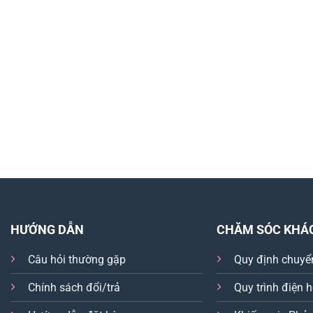
HƯỚNG DẪN
CHĂM SÓC KHÁ
Câu hỏi thường gặp
Quy định chuyể
Chính sách đổi/trả
Quy trình điện 