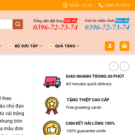
06:00 - 21:00
0396.72.73.74
BỘ SƯU TẬP
QUÀ TẶNG
GIAO NHANH TRONG 60 PHÚT
60 minutes quick delivery
ế theo
TẶNG THIỆP CAO CẤP
màu chủ đạo
Free greeting cards
ừ vải trắng
 khung tròn
CAM KẾT HÀI LÒNG 100%
hoa mẫu đơn
100% guarantee smile