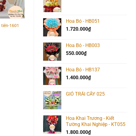
Hoa Bó - HB051
 tiên-1601
Hoa bàn gia tiên-1604
Hoa bàn gia tiên-160
1.720.000
₫
Hoa Bó - HB003
550.000
₫
Hoa Bó - HB137
1.400.000
₫
GIỎ TRÁI CÂY 025
Hoa Khai Trương - Kiết
Tường Khai Nghiệp - KT055
1.800.000
₫