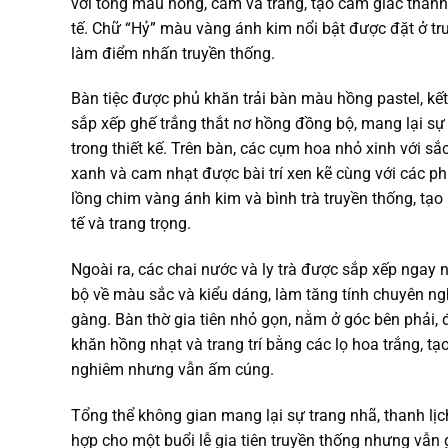
với tông màu hồng, cam và trắng, tạo cảm giác thanh 
tế. Chữ “Hỷ” màu vàng ánh kim nổi bật được đặt ở tr
làm điểm nhấn truyền thống.
Bàn tiệc được phủ khăn trải bàn màu hồng pastel, kết 
sắp xếp ghế trắng thắt nơ hồng đồng bộ, mang lại sự
trong thiết kế. Trên bàn, các cụm hoa nhỏ xinh với sắc
xanh và cam nhạt được bài trí xen kẽ cùng với các ph
lồng chim vàng ánh kim và bình trà truyền thống, tạo 
tế và trang trọng.
Ngoài ra, các chai nước và ly trà được sắp xếp ngay 
bộ về màu sắc và kiểu dáng, làm tăng tính chuyên ng
gàng. Bàn thờ gia tiên nhỏ gọn, nằm ở góc bên phải,
khăn hồng nhạt và trang trí bằng các lọ hoa trắng, tạ
nghiêm nhưng vẫn ấm cúng.
Tổng thể không gian mang lại sự trang nhã, thanh lịc
hợp cho một buổi lễ gia tiên truyền thống nhưng vẫn