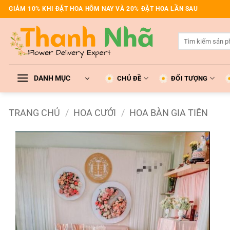
Bỏ
GIẢM 10% KHI ĐẶT HOA HÔM NAY VÀ 20% ĐẶT HOA LẦN SAU
qua
nội
Tìm
dung
kiếm:
DANH MỤC
CHỦ ĐỀ
ĐỐI TƯỢNG
TRANG CHỦ
/
HOA CƯỚI
/
HOA BÀN GIA TIÊN
Add to
wishlist