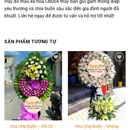
Hãy để mẫu kệ hoa CB004 thay bạn gửi gắm thông điệp
yêu thương và chia buồn sâu sắc đến gia đình người đã
khuất. Liên hệ ngay để được tư vấn và hỗ trợ tốt nhất!
SẢN PHẨM TƯƠNG TỰ
Add to
Add to
wishlist
wishlist
Hoa Chia Buồn – Hồi Ức –
Hoa Chia Buồn – Không