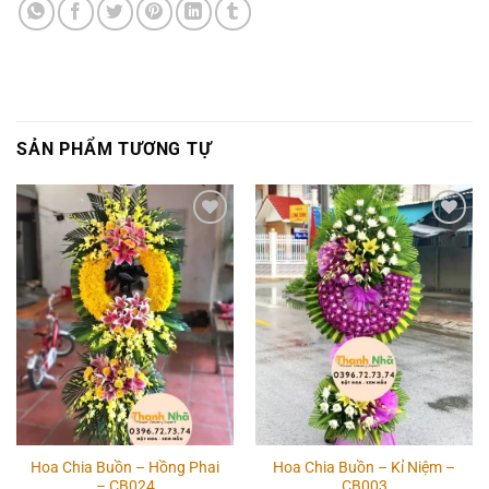
SẢN PHẨM TƯƠNG TỰ
Add to
Add to
wishlist
wishlist
Hoa Chia Buồn – Hồng Phai
Hoa Chia Buồn – Kỉ Niệm –
– CB024
CB003