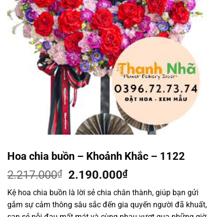
Hoa chia buồn – Khoảnh Khắc – 1122
Giá
Giá
2.217.000
₫
2.190.000
₫
gốc
hiện
Kệ hoa chia buồn là lời sẻ chia chân thành, giúp bạn gửi
là:
tại
gắm sự cảm thông sâu sắc đến gia quyến người đã khuất,
2.217.000₫.
là:
san sẻ nỗi đau mất mát và cùng nhau vượt qua những giờ