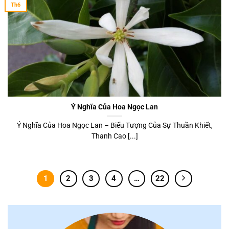
Th6
Ý Nghĩa Của Hoa Ngọc Lan
Ý Nghĩa Của Hoa Ngọc Lan – Biểu Tượng Của Sự Thuần Khiết,
Thanh Cao [...]
1
2
3
4
…
22