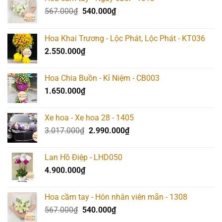
Giá
Giá
567.000
₫
540.000
₫
gốc
hiện
là:
tại
Hoa Khai Trương - Lộc Phát, Lộc Phát - KT036
567.000₫.
là:
2.550.000
₫
540.000₫.
Hoa Chia Buồn - Kỉ Niệm - CB003
1.650.000
₫
Xe hoa - Xe hoa 28 - 1405
Giá
Giá
3.017.000
₫
2.990.000
₫
gốc
hiện
là:
tại
Lan Hồ Điệp - LHD050
3.017.000₫.
là:
4.900.000
₫
2.990.000₫.
Hoa cầm tay - Hôn nhân viên mãn - 1308
Giá
Giá
567.000
₫
540.000
₫
gốc
hiện