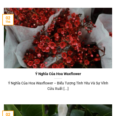
02
Th6
Ý Nghĩa Của Hoa Waxflower
Ý Nghĩa Của Hoa Waxflower – Biểu Tượng Tình Yêu Và Sự Vĩnh
Cửu Xuất [...]
02