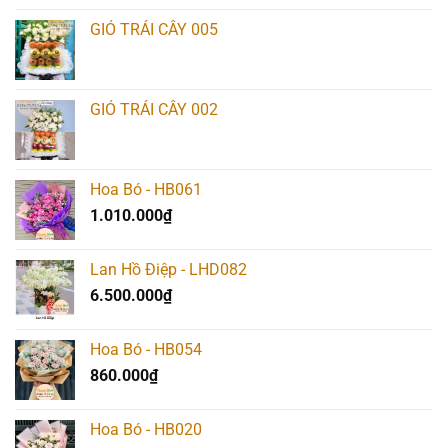
là:
tại
GIỎ TRÁI CÂY 005
567.000₫.
là:
540.000₫.
GIỎ TRÁI CÂY 002
Hoa Bó - HB061
1.010.000
₫
Lan Hồ Điệp - LHD082
6.500.000
₫
Hoa Bó - HB054
860.000
₫
Hoa Bó - HB020