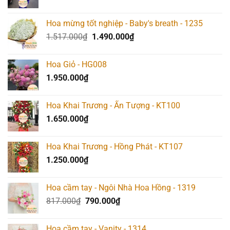
Hoa mừng tốt nghiệp - Baby's breath - 1235
Giá
Giá
1.517.000
₫
1.490.000
₫
gốc
hiện
là:
tại
Hoa Giỏ - HG008
1.517.000₫.
là:
1.950.000
₫
1.490.000₫.
Hoa Khai Trương - Ấn Tượng - KT100
1.650.000
₫
Hoa Khai Trương - Hồng Phát - KT107
1.250.000
₫
Hoa cầm tay - Ngôi Nhà Hoa Hồng - 1319
Giá
Giá
817.000
₫
790.000
₫
gốc
hiện
là:
tại
Hoa cầm tay - Vanity - 1314