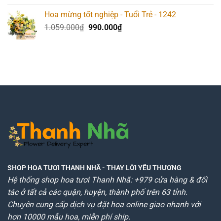
Hoa mừng tốt nghiệp - Tuổi Trẻ - 1242
Giá
Giá
1.059.000
₫
990.000
₫
gốc
hiện
là:
tại
1.059.000₫.
là:
990.000₫.
SHOP HOA TƯƠI THANH NHÃ
- THAY LỜI YÊU THƯƠNG
Hệ thống shop hoa tươi Thanh Nhã: +979 cửa hàng & đối
tác ở tất cả các quận, huyện, thành phố trên 63 tỉnh.
Chuyên cung cấp dịch vụ đặt hoa online giao nhanh với
hơn 10000 mẫu hoa, miễn phí ship.