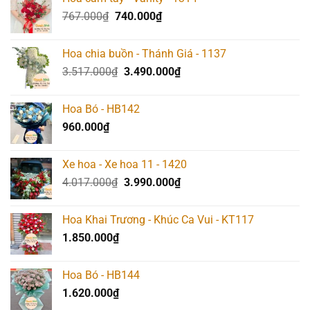
817.000₫.
là:
Giá
Giá
767.000
₫
740.000
₫
790.000₫.
gốc
hiện
là:
tại
Hoa chia buồn - Thánh Giá - 1137
767.000₫.
là:
Giá
Giá
3.517.000
₫
3.490.000
₫
740.000₫.
gốc
hiện
là:
tại
Hoa Bó - HB142
3.517.000₫.
là:
960.000
₫
3.490.000₫.
Xe hoa - Xe hoa 11 - 1420
Giá
Giá
4.017.000
₫
3.990.000
₫
gốc
hiện
là:
tại
Hoa Khai Trương - Khúc Ca Vui - KT117
4.017.000₫.
là:
1.850.000
₫
3.990.000₫.
Hoa Bó - HB144
1.620.000
₫