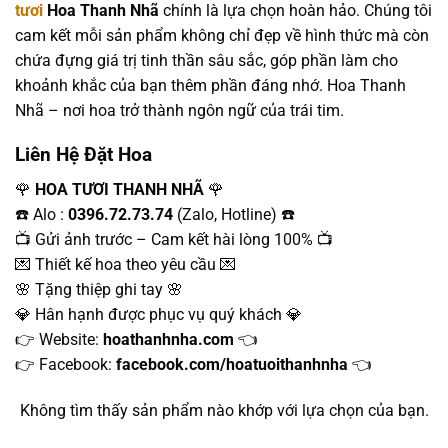
tươi
Hoa Thanh Nhã
chính là lựa chọn hoàn hảo. Chúng tôi
cam kết mỗi sản phẩm không chỉ đẹp về hình thức mà còn
chứa đựng giá trị tinh thần sâu sắc, góp phần làm cho
khoảnh khắc của bạn thêm phần đáng nhớ. Hoa Thanh
Nhã – nơi hoa trở thành ngôn ngữ của trái tim.
Liên Hệ Đặt Hoa
🌹
HOA TƯƠI THANH NHÃ
🌹
☎️ Alo :
0396.72.73.74
(Zalo, Hotline) ☎️
📺 Gửi ảnh trước – Cam kết hài lòng 100% 📺
💌 Thiết kế hoa theo yêu cầu 💌
🌸 Tặng thiệp ghi tay 🌸
💎 Hân hạnh được phục vụ quý khách 💎
👉 Website:
hoathanhnha.com
👈
👉 Facebook:
facebook.com/hoatuoithanhnha
👈
Không tìm thấy sản phẩm nào khớp với lựa chọn của bạn.