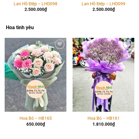
Lan Hồ Điệp – LHD098
Lan Hồ Điệp – LHD099
2.500.000
₫
2.500.000
₫
Hoa tình yêu
Add to
Add to
wishlist
wishlist
Hoa Bó – HB165
Hoa Bó – HB161
650.000
₫
1.810.000
₫