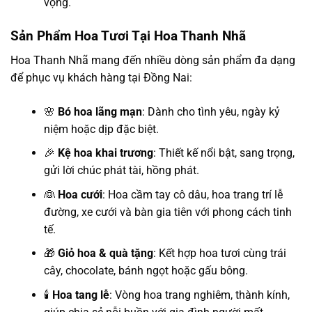
vọng.
Sản Phẩm Hoa Tươi Tại Hoa Thanh Nhã
Hoa Thanh Nhã mang đến nhiều dòng sản phẩm đa dạng
để phục vụ khách hàng tại Đồng Nai:
🌸
Bó hoa lãng mạn
: Dành cho tình yêu, ngày kỷ
niệm hoặc dịp đặc biệt.
🎉
Kệ hoa khai trương
: Thiết kế nổi bật, sang trọng,
gửi lời chúc phát tài, hồng phát.
👰
Hoa cưới
: Hoa cầm tay cô dâu, hoa trang trí lễ
đường, xe cưới và bàn gia tiên với phong cách tinh
tế.
🎁
Giỏ hoa & quà tặng
: Kết hợp hoa tươi cùng trái
cây, chocolate, bánh ngọt hoặc gấu bông.
🕯️
Hoa tang lễ
: Vòng hoa trang nghiêm, thành kính,