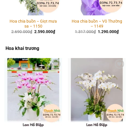
Hoa chia buồn – Giọt mưa
Hoa chia buồn – Vô Thường
sa – 1150
– 1149
Giá
Giá
Giá
Giá
2.690.000
₫
2.590.000
₫
1.317.000
₫
1.290.000
₫
gốc
hiện
gốc
hiện
là:
tại
là:
tại
2.690.000₫.
là:
1.317.000₫.
là:
2.590.000₫.
1.290
Hoa khai trương
Add to
Add to
wishlist
wishlist