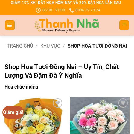
Bỏ
GIẢM 10% KHI ĐẶT HOA HÔM NAY VÀ 20% ĐẶT HOA LẦN SAU
06:00 - 21:00
0396.72.73.74
qua
nội
dung
TRANG CHỦ
/
KHU VỰC
/
SHOP HOA TƯƠI ĐỒNG NAI
Shop Hoa Tươi Đồng Nai – Uy Tín, Chất
Lượng Và Đậm Đà Ý Nghĩa
Hoa chúc mừng
Giảm giá!
Add to
Add to
wishlist
wishlist