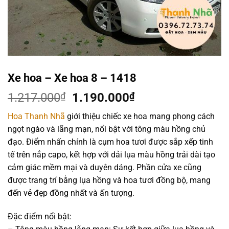
Xe hoa – Xe hoa 8 – 1418
Giá
Giá
1.217.000
₫
1.190.000
₫
gốc
hiện
Hoa Thanh Nhã
giới thiệu chiếc xe hoa mang phong cách
là:
tại
ngọt ngào và lãng mạn, nổi bật với tông màu hồng chủ
1.217.000₫.
là:
đạo. Điểm nhấn chính là cụm hoa tươi được sắp xếp tinh
1.190.000₫.
tế trên nắp capo, kết hợp với dải lụa màu hồng trải dài tạo
cảm giác mềm mại và duyên dáng. Phần cửa xe cũng
được trang trí bằng lụa hồng và hoa tươi đồng bộ, mang
đến vẻ đẹp đồng nhất và ấn tượng.
Đặc điểm nổi bật: