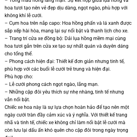
– Tông màu hồng lãng mạn: Sự kết hợp giữa lụa hồng và
hoa tươi tạo nên vẻ đẹp dịu dàng, ngọt ngào, phù hợp với
không khí lễ cưới.
– Cụm hoa trên nắp capo: Hoa hồng phấn và lá xanh được
sắp xếp hài hòa, mang lại sự nổi bật và thanh lịch cho xe.
– Trang trí cửa xe đồng bộ: Dải lụa hồng mềm mại cùng
hoa tươi gắn trên cửa xe tạo sự nhất quán và duyên dáng
cho tổng thể.
– Phong cách hiện đại: Thiết kế đơn giản nhưng tinh tế,
phù hợp với các buổi lễ cưới trẻ trung và hiện đại.
Phù hợp cho:
– Lễ cưới phong cách ngọt ngào, lãng mạn.
– Những cặp đôi yêu thích sự nhẹ nhàng, tinh tế nhưng
vẫn nổi bật.
Chiếc xe hoa này là sự lựa chọn hoàn hảo để tạo nên một
ngày cưới tràn đầy cảm xúc và ý nghĩa. Với thiết kế trang
nhã và tinh tế, chiếc xe không chỉ làm nổi bật lễ cưới mà
còn lưu lại dấu ấn khó quên cho cặp đôi trong ngày trọng