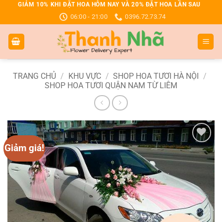
Bỏ
GIẢM 10% KHI ĐẶT HOA HÔM NAY VÀ 20% ĐẶT HOA LẦN SAU
06:00 - 21:00
0396.72.73.74
qua
nội
dung
TRANG CHỦ
/
KHU VỰC
/
SHOP HOA TƯƠI HÀ NỘI
/
SHOP HOA TƯƠI QUẬN NAM TỪ LIÊM
Giảm giá!
Add to
wishlist