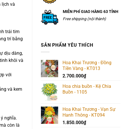
 lịch và
MIỄN PHÍ GIAO HÀNG 63 TỈNH
Free shipping (nội thành)
nh trái tim
ng trí bằng
SẢN PHẨM YÊU THÍCH
ự dịu dàng,
tinh khôi và
Hoa Khai Trương - Đồng
Tiền Vàng - KT013
ợp với
2.700.000
₫
Hoa chia buồn - Kệ Chia
rắng và kem
Buồn - 1105
Hoa Khai Trương - Vạn Sự
Hanh Thông - KT094
 ý nghĩa.
1.850.000
₫
 mà còn là