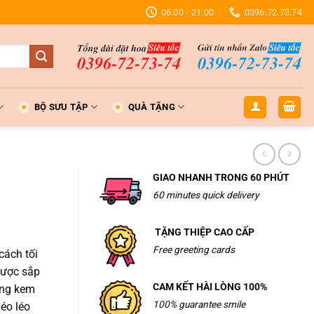
06:00 - 21:00
0396.72.73.74
BỘ SƯU TẬP
QUÀ TẶNG
GIAO NHANH TRONG 60 PHÚT
60 minutes quick delivery
TẶNG THIỆP CAO CẤP
Free greeting cards
cách tối
 được sắp
CAM KẾT HÀI LÒNG 100%
ồng kem
100% guarantee smile
éo léo