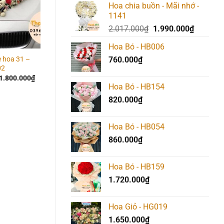
Hoa chia buồn - Mãi nhớ -
1141
Giá
Giá
2.017.000
₫
1.990.000
₫
gốc
hiện
Hoa Bó - HB006
là:
tại
e hoa 31 –
760.000
₫
2.017.000₫.
là:
Hoa Giỏ – HG014
Hoa Giỏ – HG024
02
850.000
₫
1.050.000
₫
1.990.00
Giá
Giá
1.800.000
₫
gốc
hiện
Hoa Bó - HB154
là:
tại
2.000.000₫.
là:
820.000
₫
1.800.000₫.
Hoa Bó - HB054
860.000
₫
Hoa Bó - HB159
1.720.000
₫
Hoa Giỏ - HG019
1.650.000
₫