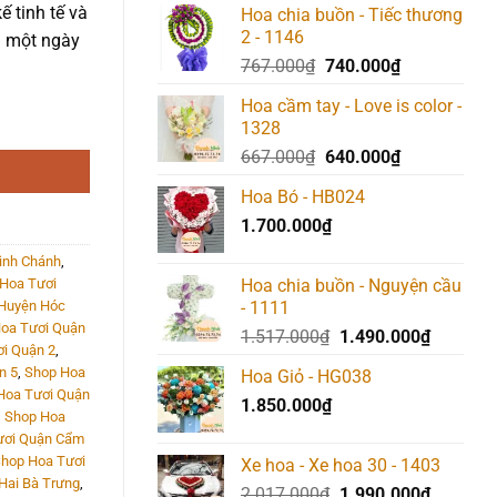
ế tinh tế và
Hoa chia buồn - Tiếc thương
2 - 1146
n một ngày
Giá
Giá
767.000
₫
740.000
₫
gốc
hiện
Hoa cầm tay - Love is color -
là:
tại
1328
767.000₫.
là:
Giá
Giá
667.000
₫
640.000
₫
740.000₫.
gốc
hiện
Hoa Bó - HB024
là:
tại
1.700.000
₫
667.000₫.
là:
640.000₫.
ình Chánh
,
Hoa Tươi
Hoa chia buồn - Nguyện cầu
 Huyện Hóc
- 1111
oa Tươi Quận
Giá
Giá
1.517.000
₫
1.490.000
₫
i Quận 2
,
gốc
hiện
n 5
,
Shop Hoa
Hoa Giỏ - HG038
là:
tại
Hoa Tươi Quận
1.850.000
₫
1.517.000₫.
là:
,
Shop Hoa
1.490.00
ươi Quận Cẩm
hop Hoa Tươi
Xe hoa - Xe hoa 30 - 1403
Hai Bà Trưng
,
Giá
Giá
2.017.000
₫
1.990.000
₫