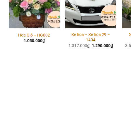
Xe hoa – Xe hoa 29 –
X
Hoa Giỏ – HG002
1404
1.050.000
₫
Giá
Giá
1.317.000
₫
1.290.000
₫
3.
gốc
hiện
là:
tại
1.317.000₫.
là:
1.290.000