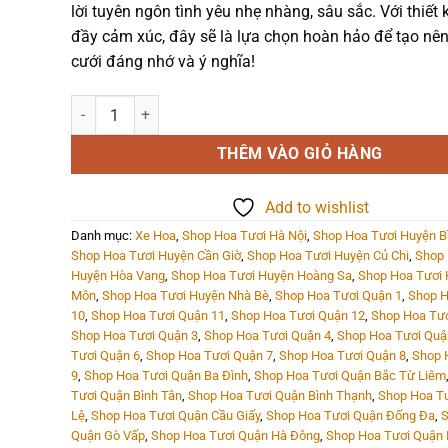
lời tuyên ngôn tình yêu nhẹ nhàng, sâu sắc. Với thiết k
đầy cảm xúc, đây sẽ là lựa chọn hoàn hảo để tạo nê
cưới đáng nhớ và ý nghĩa!
Xe hoa - Xe hoa 7 - 1417 số lượng
THÊM VÀO GIỎ HÀNG
Add to wishlist
Danh mục:
Xe Hoa
,
Shop Hoa Tươi Hà Nội
,
Shop Hoa Tươi Huyện B
Shop Hoa Tươi Huyện Cần Giờ
,
Shop Hoa Tươi Huyện Củ Chi
,
Shop 
Huyện Hòa Vang
,
Shop Hoa Tươi Huyện Hoàng Sa
,
Shop Hoa Tươi
Môn
,
Shop Hoa Tươi Huyện Nhà Bè
,
Shop Hoa Tươi Quận 1
,
Shop H
10
,
Shop Hoa Tươi Quận 11
,
Shop Hoa Tươi Quận 12
,
Shop Hoa Tươ
Shop Hoa Tươi Quận 3
,
Shop Hoa Tươi Quận 4
,
Shop Hoa Tươi Quậ
Tươi Quận 6
,
Shop Hoa Tươi Quận 7
,
Shop Hoa Tươi Quận 8
,
Shop 
9
,
Shop Hoa Tươi Quận Ba Đình
,
Shop Hoa Tươi Quận Bắc Từ Liêm
Tươi Quận Bình Tân
,
Shop Hoa Tươi Quận Bình Thạnh
,
Shop Hoa T
Lệ
,
Shop Hoa Tươi Quận Cầu Giấy
,
Shop Hoa Tươi Quận Đống Đa
,
S
Quận Gò Vấp
,
Shop Hoa Tươi Quận Hà Đông
,
Shop Hoa Tươi Quận 