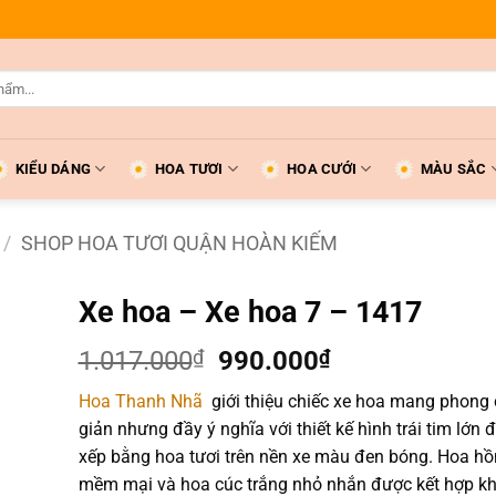
KIỂU DÁNG
HOA TƯƠI
HOA CƯỚI
MÀU SẮC
/
SHOP HOA TƯƠI QUẬN HOÀN KIẾM
Xe hoa – Xe hoa 7 – 1417
Giá
Giá
1.017.000
₫
990.000
₫
gốc
hiện
Hoa Thanh Nhã
giới thiệu chiếc xe hoa mang phong 
là:
tại
giản nhưng đầy ý nghĩa với thiết kế hình trái tim lớn
1.017.000₫.
là:
xếp bằng hoa tươi trên nền xe màu đen bóng. Hoa h
990.000₫.
mềm mại và hoa cúc trắng nhỏ nhắn được kết hợp kh