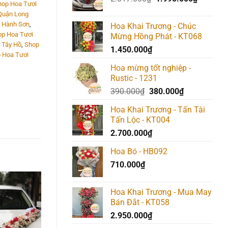
hop Hoa Tươi
gốc
hiện
Quận Long
là:
tại
 Hành Sơn
,
Hoa Khai Trương - Chúc
2.017.000₫.
là:
p Hoa Tươi
Mừng Hồng Phát - KT068
1.990.00
 Tây Hồ
,
Shop
1.450.000
₫
 Hoa Tươi
Hoa mừng tốt nghiệp -
Rustic - 1231
Giá
Giá
390.000
₫
380.000
₫
gốc
hiện
Hoa Khai Trương - Tấn Tài
là:
tại
Tấn Lộc - KT004
390.000₫.
là:
2.700.000
₫
380.000₫.
Hoa Bó - HB092
710.000
₫
Hoa Khai Trương - Mua May
Add to
Add to
Add t
Bán Đắt - KT058
wishlist
wishlist
wishlis
2.950.000
₫