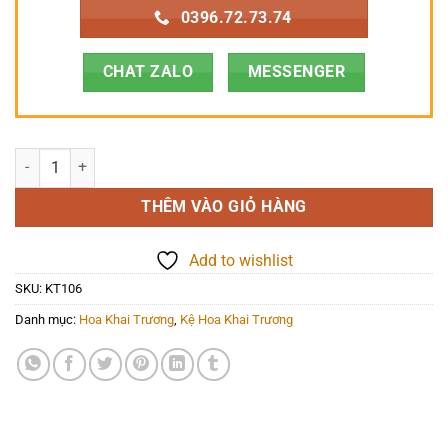
0396.72.73.74
CHAT ZALO
MESSENGER
Hoa Khai Trương - Khúc Ca Khải Hoàn - KT106 số lượng
THÊM VÀO GIỎ HÀNG
Add to wishlist
SKU:
KT106
Danh mục:
Hoa Khai Trương
,
Kệ Hoa Khai Trương