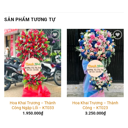
SẢN PHẨM TƯƠNG TỰ
Add to
Add to
wishlist
wishlist
Hoa Khai Trương – Thành
Hoa Khai Trương – Thành
Công Ngập Lối – KT033
Công – KT023
1.950.000
₫
3.250.000
₫