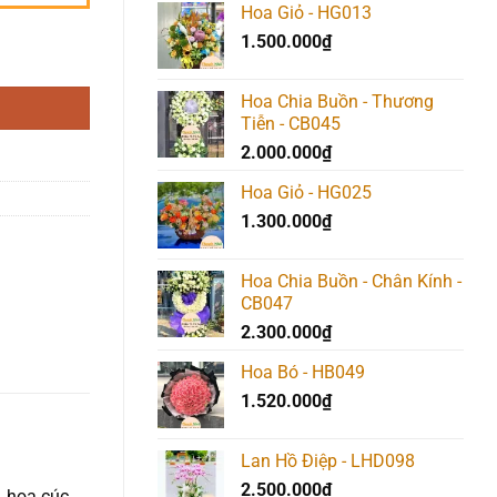
Hoa Giỏ - HG013
1.500.000
₫
Hoa Chia Buồn - Thương
Tiễn - CB045
2.000.000
₫
Hoa Giỏ - HG025
1.300.000
₫
Hoa Chia Buồn - Chân Kính -
CB047
2.300.000
₫
Hoa Bó - HB049
1.520.000
₫
Lan Hồ Điệp - LHD098
2.500.000
₫
, hoa cúc