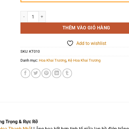
Hoa Khai Trương - Buôn May Bán Đắt - KT010 số lượng
THÊM VÀO GIỎ HÀNG
Add to wishlist
SKU:
KT010
Danh mục:
Hoa Khai Trương
,
Kệ Hoa Khai Trương
ng Trọng & Rực Rỡ
Hoa Thanh Nhã
! Lẵng hoa kết hợp tinh tế giữa lan hồ điệp trắng