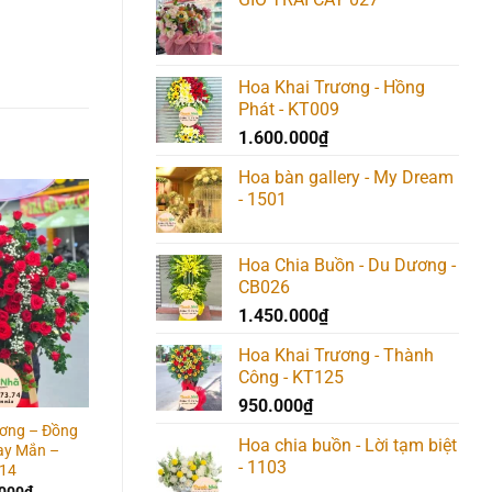
Hoa Khai Trương - Hồng
Phát - KT009
1.600.000
₫
Hoa bàn gallery - My Dream
- 1501
Add to
Add to
Add t
wishlist
wishlist
wishlis
Hoa Chia Buồn - Du Dương -
CB026
1.450.000
₫
Hoa Khai Trương - Thành
Công - KT125
950.000
₫
ương – Đồng
Hoa Khai Trương –
Hoa Khai Trương –
Hoa chia buồn - Lời tạm biệt
ay Mắn –
Thành Công Ngập Lối –
Hưng Thịnh – KT031
- 1103
14
KT033
1.550.000
₫