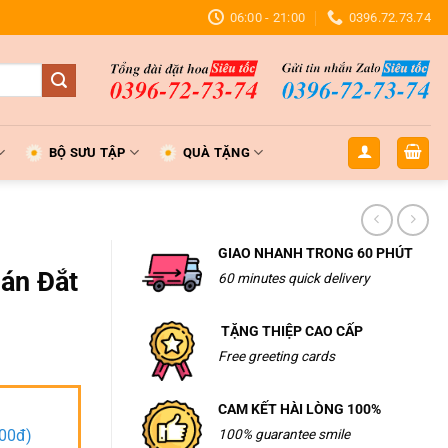
06:00 - 21:00
0396.72.73.74
BỘ SƯU TẬP
QUÀ TẶNG
GIAO NHANH TRONG 60 PHÚT
án Đắt
60 minutes quick delivery
TẶNG THIỆP CAO CẤP
Free greeting cards
CAM KẾT HÀI LÒNG 100%
000đ)
100% guarantee smile