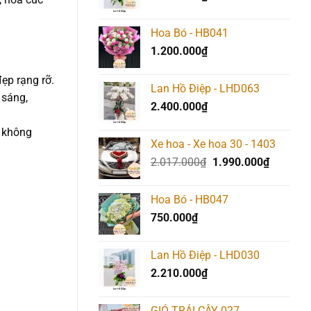
Hoa Bó - HB041
1.200.000
₫
ẹp rạng rỡ.
Lan Hồ Điệp - LHD063
 sáng,
2.400.000
₫
u không
Xe hoa - Xe hoa 30 - 1403
Giá
Giá
2.017.000
₫
1.990.000
₫
gốc
hiện
là:
tại
Hoa Bó - HB047
2.017.000₫.
là:
750.000
₫
1.990.00
Lan Hồ Điệp - LHD030
2.210.000
₫
GIỎ TRÁI CÂY 027