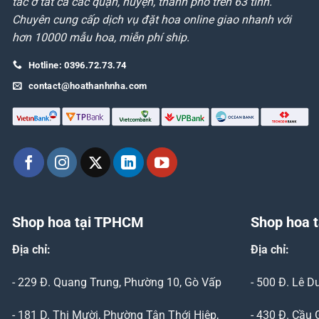
tác ở tất cả các quận, huyện, thành phố trên 63 tỉnh.
Chuyên cung cấp dịch vụ đặt hoa online giao nhanh với
hơn 10000 mẫu hoa, miễn phí ship.
Hotline: 0396.72.73.74
contact@hoathanhnha.com
Shop hoa tại TPHCM
Shop hoa t
Địa chỉ:
Địa chỉ:
- 229 Đ. Quang Trung, Phường 10, Gò Vấp
- 500 Đ. Lê 
- 181 D. Thị Mười, Phường Tân Thới Hiệp,
- 430 Đ. Cầu 