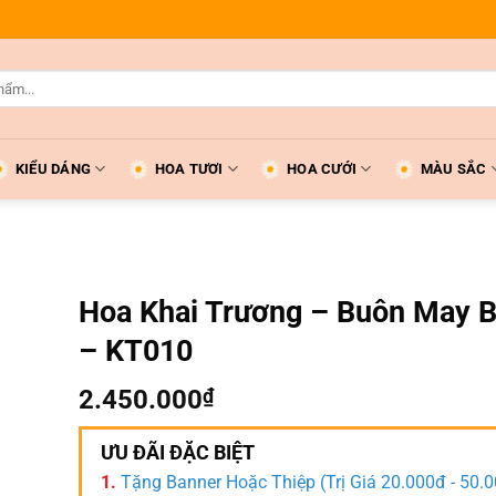
KIỂU DÁNG
HOA TƯƠI
HOA CƯỚI
MÀU SẮC
Hoa Khai Trương – Buôn May B
– KT010
2.450.000
₫
ƯU ĐÃI ĐẶC BIỆT
1.
Tặng Banner Hoặc Thiệp (Trị Giá 20.000đ - 50.