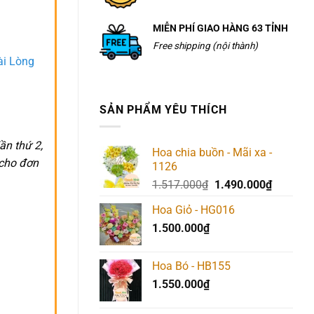
MIỄN PHÍ GIAO HÀNG 63 TỈNH
Free shipping (nội thành)
ài Lòng
SẢN PHẨM YÊU THÍCH
ần thứ 2,
Hoa chia buồn - Mãi xa -
 cho đơn
1126
Giá
Giá
1.517.000
₫
1.490.000
₫
gốc
hiện
Hoa Giỏ - HG016
là:
tại
1.500.000
₫
1.517.000₫.
là:
1.490.00
Hoa Bó - HB155
1.550.000
₫