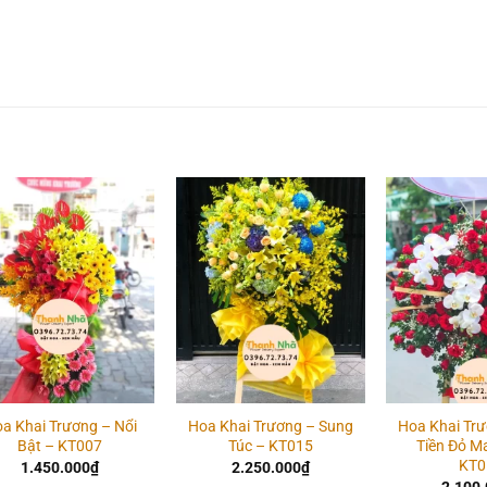
Add to
Add to
wishlist
wishlist
a Khai Trương – Nổi
Hoa Khai Trương – Sung
Hoa Khai Tr
Bật – KT007
Túc – KT015
Tiền Đỏ M
KT0
1.450.000
₫
2.250.000
₫