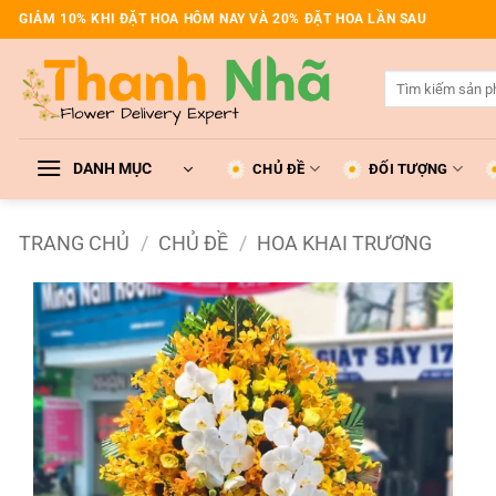
Bỏ
GIẢM 10% KHI ĐẶT HOA HÔM NAY VÀ 20% ĐẶT HOA LẦN SAU
qua
nội
Tìm
dung
kiếm:
DANH MỤC
CHỦ ĐỀ
ĐỐI TƯỢNG
TRANG CHỦ
/
CHỦ ĐỀ
/
HOA KHAI TRƯƠNG
Add to
wishlist