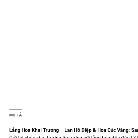
MÔ TẢ
Lẵng Hoa Khai Trương – Lan Hồ Điệp & Hoa Cúc Vàng: Sa
Gửi lời chúc khai trương ấn tượng với lẵng hoa độc đáo từ