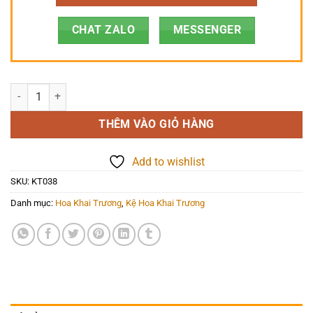
CHAT ZALO
MESSENGER
Hoa Khai Trương - Vạn Sự Như Ý - KT038 số lượng
THÊM VÀO GIỎ HÀNG
Add to wishlist
SKU:
KT038
Danh mục:
Hoa Khai Trương
,
Kệ Hoa Khai Trương