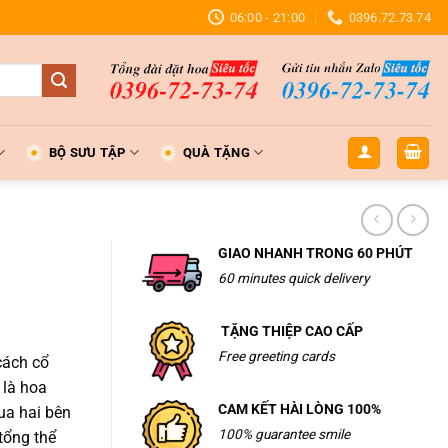
06:00 - 21:00
0396.72.73.74
BỘ SƯU TẬP
QUÀ TẶNG
GIAO NHANH TRONG 60 PHÚT
60 minutes quick delivery
TẶNG THIỆP CAO CẤP
Free greeting cards
cách cổ
 là hoa
CAM KẾT HÀI LÒNG 100%
ua hai bên
.
100% guarantee smile
tổng thể