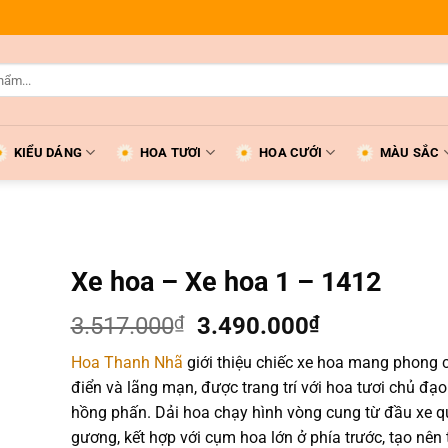
KIỂU DÁNG
HOA TƯƠI
HOA CƯỚI
MÀU SẮC
Xe hoa – Xe hoa 1 – 1412
Giá
Giá
3.517.000
₫
3.490.000
₫
gốc
hiện
Hoa Thanh Nhã
giới thiệu chiếc xe hoa mang phong 
là:
tại
điển và lãng mạn, được trang trí với hoa tươi chủ đạo
3.517.000₫.
là:
hồng phấn. Dải hoa chạy hình vòng cung từ đầu xe q
3.490.000₫
gương, kết hợp với cụm hoa lớn ở phía trước, tạo nên 