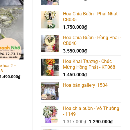
Hoa Chia Buồn - Phai Nhạt -
Giảm giá!
Giảm giá!
Add to
Add to
Add t
CB035
wishlist
wishlist
wishlis
1.750.000
₫
Hoa Chia Buồn - Hồng Phai -
CB040
3.550.000
₫
Hoa Khai Trương - Chúc
e hoa 2 –
Xe hoa – Xe hoa 26 –
Xe hoa – Xe hoa 27 –
Mừng Hồng Phát - KT068
13
1407
1406
1.450.000
₫
Giá
Giá
Giá
Giá
Giá
1.490.000
₫
1.717.000
₫
1.690.000
₫
3.017.000
₫
2.990.00
gốc
hiện
gốc
hiện
gốc
là:
tại
là:
tại
là:
Hoa bàn gallery_1504
1.517.000₫.
là:
1.717.000₫.
là:
3.017.000
1.490.000₫.
1.690.000₫.
Hoa chia buồn - Vô Thường
- 1149
Giá
Giá
1.317.000
₫
1.290.000
₫
gốc
hiện