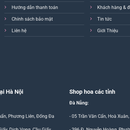
Hướng dẫn thanh toán
Khách hàng & đ
Chính sách bảo mật
Tin tức
Liên hệ
Giới Thiệu
ại Hà Nội
Shop hoa các tỉnh
Đà Nẵng
:
Duẩn, Phương Liên, Đống Đa
- 05 Trần Văn Cẩn, Hoà Xuân
Giấy, Dịch Vọng, Cầu Giấy
- 396 Đ. Nguyễn Hoàng, Phườ