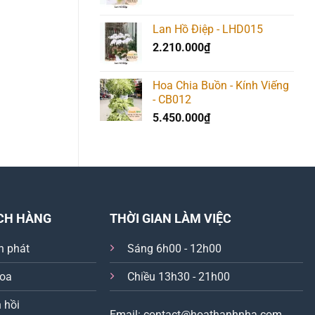
Lan Hồ Điệp - LHD015
2.210.000
₫
Hoa Chia Buồn - Kính Viếng
- CB012
5.450.000
₫
CH HÀNG
THỜI GIAN LÀM VIỆC
n phát
Sáng 6h00 - 12h00
hoa
Chiều 13h30 - 21h00
 hồi
Email: contact@hoathanhnha.com