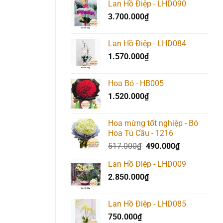
Lan Hồ Điệp - LHD090
là:
tại
3.700.000
₫
1.317.000₫.
là:
1.290.00
Lan Hồ Điệp - LHD084
1.570.000
₫
Hoa Bó - HB005
1.520.000
₫
Hoa mừng tốt nghiệp - Bó
Hoa Tú Cầu - 1216
Giá
Giá
517.000
₫
490.000
₫
gốc
hiện
Lan Hồ Điệp - LHD009
là:
tại
2.850.000
₫
517.000₫.
là:
490.000₫.
Lan Hồ Điệp - LHD085
750.000
₫