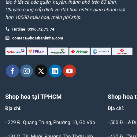
tác ở tất cả các quận, huyện, thành phố trên 63 tỉnh.
Chuyên cung cấp dịch vụ đặt hoa online giao nhanh với
hơn 10000 mẫu hoa, miễn phí ship.
Hotline: 0396.72.73.74
contact@hoathanhnha.com
Shop hoa tại TPHCM
Shop hoa t
Địa chỉ:
Địa chỉ:
- 229 Đ. Quang Trung, Phường 10, Gò Vấp
- 500 Đ. Lê 
- 181 D. Thị Mười, Phường Tân Thới Hiệp,
- 430 Đ. Cầu 