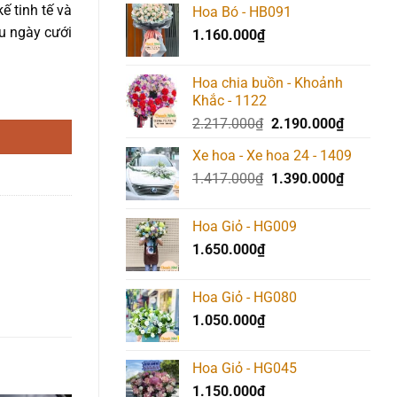
ế tinh tế và
Hoa Bó - HB091
ấu ngày cưới
1.160.000
₫
Hoa chia buồn - Khoảnh
Khắc - 1122
Giá
Giá
2.217.000
₫
2.190.000
₫
gốc
hiện
Xe hoa - Xe hoa 24 - 1409
là:
tại
Giá
Giá
1.417.000
₫
2.217.000₫.
1.390.000
₫
là:
gốc
hiện
2.190.00
là:
tại
Hoa Giỏ - HG009
1.417.000₫.
là:
1.650.000
₫
1.390.00
Hoa Giỏ - HG080
1.050.000
₫
Hoa Giỏ - HG045
1.150.000
₫