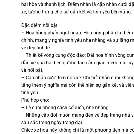
hài hòa và thanh lịch. Điểm nhấn là cặp nhẫn cưới đặ
xe, tượng trưng cho sự gắn kết và tình yêu bền vững.
Đặc điểm nổi bật:
– Hoa hồng phấn ngọt ngào: Hoa hồng phấn là điểm
chính, mang ý nghĩa tình yêu nhẹ nhàng và sự lãng m
vẻ đẹp tinh tế.
– Thiết kế vòng cung độc đáo: Dải hoa hình vòng cu
đầu xe qua hai bên gương tạo cảm giác mềm mại, u
và nổi bật.
– Cặp nhẫn cưới trên nóc xe: Chi tiết nhẫn cưới khôn
tăng thêm ý nghĩa mà còn thể hiện sự gắn kết và viê
tình yêu.
Phù hợp cho:
– Lễ cưới phong cách cổ điển, nhẹ nhàng.
– Những cặp đôi muốn mang đến vẻ đẹp trang nhã v
sâu sắc trong ngày trọng đại.
Chiếc xe hoa này không chỉ là một phương tiện mà cò