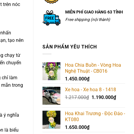
t trên nóc
MIỄN PHÍ GIAO HÀNG 63 TỈNH
Free shipping (nội thành)
 nhấn
ạn, tạo nên
SẢN PHẨM YÊU THÍCH
ng chạy từ
yển chuyển
Hoa Chia Buồn - Vòng Hoa
Nghệ Thuật - CB016
g chỉ làm
1.450.000
₫
n mãn trong
Xe hoa - Xe hoa 8 - 1418
Giá
Giá
1.217.000
₫
1.190.000
₫
gốc
hiện
là:
tại
Hoa Khai Trương - Độc Đáo -
à ý nghĩa
1.217.000₫.
là:
KT080
1.190.00
1.650.000
₫
n là biểu