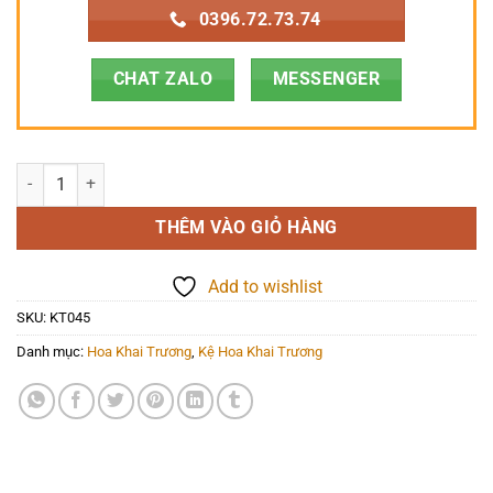
0396.72.73.74
CHAT ZALO
MESSENGER
Hoa Khai Trương - Bước Tới Vinh Quang - KT045 số lượng
THÊM VÀO GIỎ HÀNG
Add to wishlist
SKU:
KT045
Danh mục:
Hoa Khai Trương
,
Kệ Hoa Khai Trương