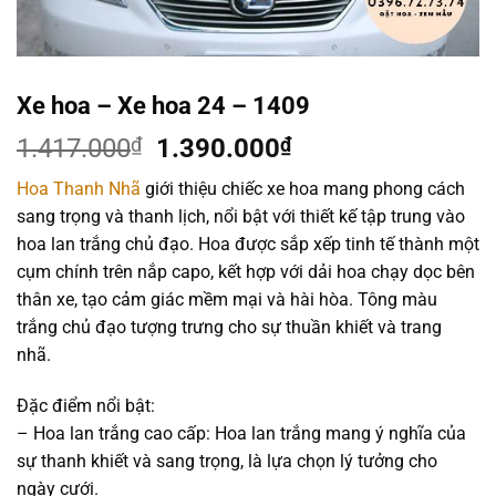
Xe hoa – Xe hoa 24 – 1409
Giá
Giá
1.417.000
₫
1.390.000
₫
gốc
hiện
Hoa Thanh Nhã
giới thiệu chiếc xe hoa mang phong cách
là:
tại
sang trọng và thanh lịch, nổi bật với thiết kế tập trung vào
1.417.000₫.
là:
hoa lan trắng chủ đạo. Hoa được sắp xếp tinh tế thành một
1.390.000₫.
cụm chính trên nắp capo, kết hợp với dải hoa chạy dọc bên
thân xe, tạo cảm giác mềm mại và hài hòa. Tông màu
trắng chủ đạo tượng trưng cho sự thuần khiết và trang
nhã.
Đặc điểm nổi bật:
– Hoa lan trắng cao cấp: Hoa lan trắng mang ý nghĩa của
sự thanh khiết và sang trọng, là lựa chọn lý tưởng cho
ngày cưới.