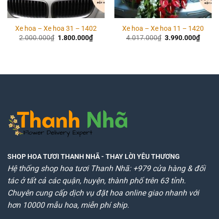
Xe hoa – Xe hoa 31 – 1402
Xe hoa – Xe hoa 11 – 1420
Giá
Giá
Giá
Giá
2.000.000
₫
1.800.000
₫
4.017.000
₫
3.990.000
₫
gốc
hiện
gốc
hiện
là:
tại
là:
tại
2.000.000₫.
là:
4.017.000₫.
là:
1.800.000₫.
3.990
SHOP HOA TƯƠI THANH NHÃ
- THAY LỜI YÊU THƯƠNG
Hệ thống shop hoa tươi Thanh Nhã: +979 cửa hàng & đối
tác ở tất cả các quận, huyện, thành phố trên 63 tỉnh.
Chuyên cung cấp dịch vụ đặt hoa online giao nhanh với
hơn 10000 mẫu hoa, miễn phí ship.