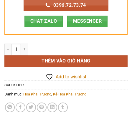
0396.72.73.74
CHAT ZALO
MESSENGER
Hoa Khai Trương - Bước Đường Thành Công - KT017 số lượng
THÊM VÀO GIỎ HÀNG
Add to wishlist
SKU:
KT017
Danh mục:
Hoa Khai Trương
,
Kệ Hoa Khai Trương