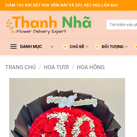
Bỏ
GIẢM 10% KHI ĐẶT HOA HÔM NAY VÀ 20% ĐẶT HOA LẦN SAU
qua
nội
Tìm
dung
kiếm:
DANH MỤC
CHỦ ĐỀ
ĐỐI TƯỢNG
TRANG CHỦ
/
HOA TƯƠI
/
HOA HỒNG
Add to
wishlist