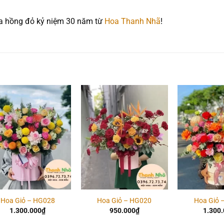
oa hồng đỏ kỷ niệm 30 năm từ
Hoa Thanh Nhã
!
Add to
Add to
wishlist
wishlist
Hoa Giỏ – HG028
Hoa Giỏ – HG020
Hoa Giỏ 
1.300.000
₫
950.000
₫
1.300