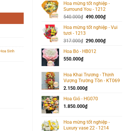
Hoa mừng tốt nghiệp -
Surround You - 1212
Giá
Giá
540.000
₫
490.000
₫
gốc
hiện
Hoa mừng tốt nghiệp - Vui
là:
tại
tươi - 1213
540.000₫.
là:
Giá
Giá
317.000
₫
290.000
₫
490.000₫.
gốc
hiện
Hoa Bó - HB012
Hoa Sinh
là:
tại
550.000
₫
317.000₫.
là:
290.000₫.
Hoa Khai Trương - Thịnh
Vượng Trường Tồn - KT069
2.150.000
₫
Hoa Giỏ - HG070
1.850.000
₫
Hoa mừng tốt nghiệp -
Luxury vase 22 - 1214