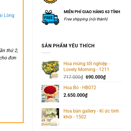
MIỄN PHÍ GIAO HÀNG 63 TỈNH
ài Lòng
Free shipping (nội thành)
SẢN PHẨM YÊU THÍCH
ần thứ 2,
 cho đơn
Hoa mừng tốt nghiệp -
Lovely Morning - 1211
Giá
Giá
717.000
₫
690.000
₫
gốc
hiện
Hoa Bó - HB072
là:
tại
2.650.000
₫
717.000₫.
là:
690.000₫.
Hoa bàn gallery - Kí ức tinh
khôi - 1502