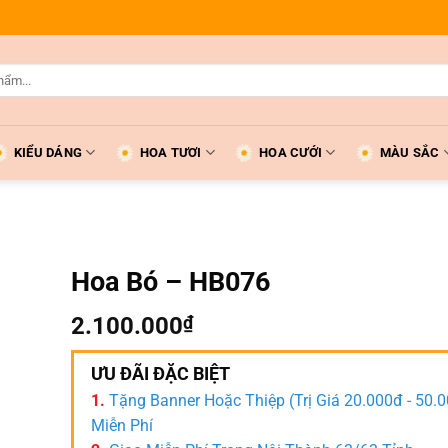
KIỂU DÁNG
HOA TƯƠI
HOA CƯỚI
MÀU SẮC
Hoa Bó – HB076
2.100.000
₫
ƯU ĐÃI ĐẶC BIỆT
1.
Tặng Banner Hoặc Thiệp (Trị Giá 20.000đ - 50.
Miễn Phí