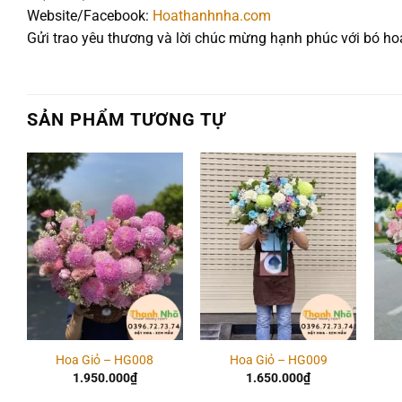
Website/Facebook:
Hoathanhnha.com
Gửi trao yêu thương và lời chúc mừng hạnh phúc với bó h
SẢN PHẨM TƯƠNG TỰ
Add to
Add to
wishlist
wishlist
Hoa Giỏ – HG008
Hoa Giỏ – HG009
1.950.000
₫
1.650.000
₫