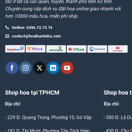
tác ở tất cả các quận, huyện, thành phố trên 63 tỉnh.
Chuyên cung cấp dịch vụ đặt hoa online giao nhanh với
hơn 10000 mẫu hoa, miễn phí ship.
Hotline: 0396.72.73.74
contact@hoathanhnha.com
Shop hoa tại TPHCM
Shop hoa t
Địa chỉ:
Địa chỉ:
- 229 Đ. Quang Trung, Phường 10, Gò Vấp
- 500 Đ. Lê 
- 181 D. Thị Mười, Phường Tân Thới Hiệp,
- 430 Đ. Cầu 