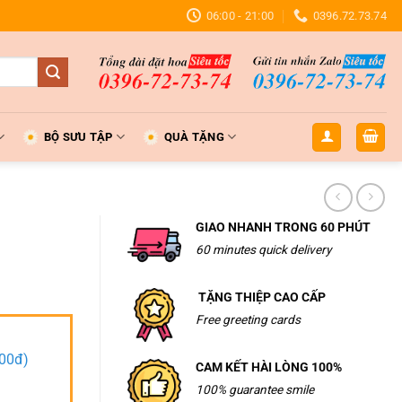
06:00 - 21:00
0396.72.73.74
BỘ SƯU TẬP
QUÀ TẶNG
GIAO NHANH TRONG 60 PHÚT
60 minutes quick delivery
TẶNG THIỆP CAO CẤP
Free greeting cards
000đ)
CAM KẾT HÀI LÒNG 100%
100% guarantee smile