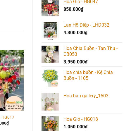
Hoa Giỏ - HG047
là:
tại
850.000
₫
567.000₫.
là:
540.000₫.
Lan Hồ Điệp - LHD032
4.300.000
₫
Hoa Chia Buồn - Tan Thu -
CB053
3.950.000
₫
Add to
Add to
Add t
wishlist
wishlist
wishlis
Hoa chia buồn - Kệ Chia
Buồn - 1105
Hoa bàn gallery_1503
– HG017
Hoa Giỏ – HG029
Hoa Giỏ – HG035
Hoa Giỏ - HG018
.000
₫
1.050.000
₫
1.300.000
₫
1.050.000
₫