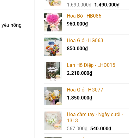
Giá
Giá
1.690.000
₫
1.490.000
₫
gốc
hiện
Hoa Bó - HB086
là:
tại
960.000
₫
1.690.000₫.
là:
h yêu nồng
1.490.00
Hoa Giỏ - HG063
850.000
₫
Lan Hồ Điệp - LHD015
2.210.000
₫
Hoa Giỏ - HG077
1.850.000
₫
Hoa cầm tay - Ngày cưới -
1313
Giá
Giá
567.000
₫
540.000
₫
gốc
hiện