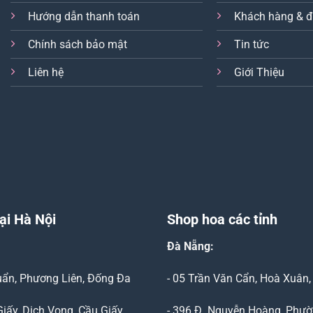
Hướng dẫn thanh toán
Khách hàng & đ
Chính sách bảo mật
Tin tức
Liên hệ
Giới Thiệu
ại Hà Nội
Shop hoa các tỉnh
Đà Nẵng
:
Duẩn, Phương Liên, Đống Đa
- 05 Trần Văn Cẩn, Hoà Xuân
Giấy, Dịch Vọng, Cầu Giấy
- 396 Đ. Nguyễn Hoàng, Phườ