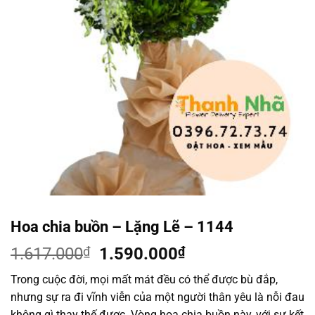
Hoa chia buồn – Lặng Lẽ – 1144
Giá
Giá
1.617.000
₫
1.590.000
₫
gốc
hiện
Trong cuộc đời, mọi mất mát đều có thể được bù đắp,
là:
tại
nhưng sự ra đi vĩnh viễn của một người thân yêu là nỗi đau
1.617.000₫.
là:
không gì thay thế được. Vòng hoa chia buồn này, với sự kết